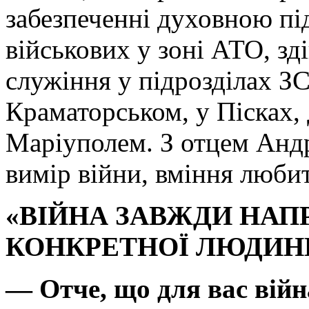
забезпеченні духовною п
військових у зоні АТО, з
служіння у підрозділах З
Краматорськом, у Пісках,
Маріуполем. З отцем Анд
вимір війни, вміння люби
«ВІЙНА ЗАВЖДИ НАП
КОНКРЕТНОЇ ЛЮДИНИ 
— Отче, що для вас війн