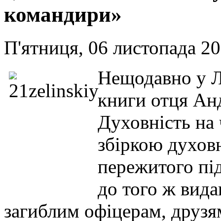
командири»
П'ятниця, 06 листопада 20
Нещодавно у Ль
книги отця Ан
Духовність на 
збіркою духовн
пережитого під
до того ж вид
загиблим офіцерам, друзя