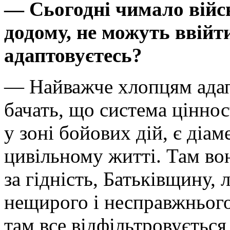
— Сьогодні чимало війс
додому, не можуть ввійт
адаптовуєтесь?
— Найважче хлопцям адапт
бачать, що система цінно
у зоні бойових дій, є ді
цивільному житті. Там во
за гідність, Батьківщину,
нещирого і несправжнього,
там все відфільтровується