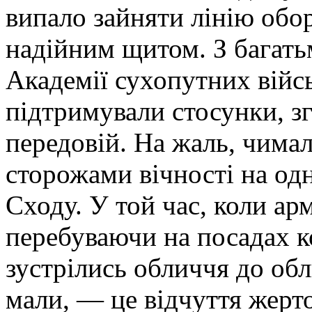
випало зайняти лінію обор
надійним щитом. З багать
Академії сухопутних війсь
підтримували стосунки, з
передовій. На жаль, чима
сторожами вічності на одн
Сходу. У той час, коли арм
перебуваючи на посадах к
зустрілись обличчя до обл
мали, — це відчуття жерто