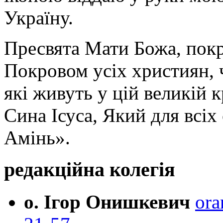
Україну.
Пресвята Мати Божа, пок
Покровом усіх християн, ч
які живуть у цій великій к
Сина Ісуса, Який для всі
Амінь».
редакційна колегія
о. Ігор Онишкевич
ora