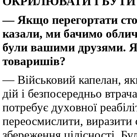
ОКРИЛЮВАТИ І БУТ
— Якщо перегортати сто
казали, ми бачимо облич
були вашими друзями. Я
товаришів?
— Військовий капелан, як
дій і безпосередньо втрач
потребує духовної реабілі
переосмислити, виразити 
збереження цілісності. Бу