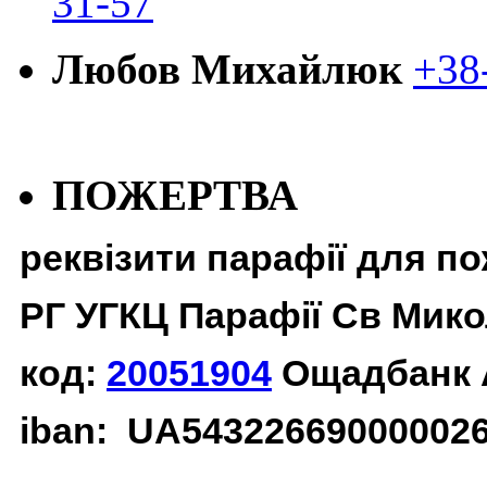
31-57
Любов Михайлюк
+38
ПОЖЕРТВА
реквізити парафії для п
РГ УГКЦ Парафії Св Мико
код:
20051904
Ощадбанк 
iban: UA54322669000002