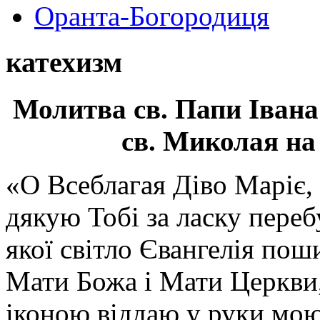
Оранта-Богородиця
катехизм
Молитва св.
Папи Івана
св. Миколая на
«О Всеблагая Діво Маріє,
дякую Тобі за ласку перебу
якої світло Євангелія поши
Мати Божа і Мати Церкви
іконою віддаю у руки мою