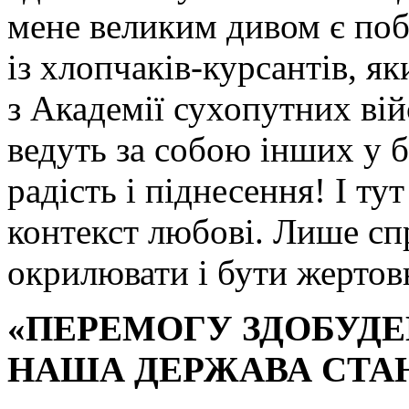
мене великим дивом є по
із хлопчаків-курсантів, як
з Академії сухопутних вій
ведуть за собою інших у б
радість і піднесення! І т
контекст любові. Лише сп
окрилювати і бути жертов
«ПЕРЕМОГУ ЗДОБУДЕ
НАША ДЕРЖАВА СТА