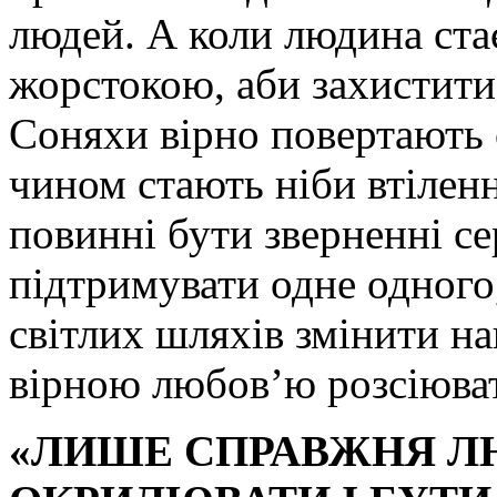
людей. А коли людина ста
жорстокою, аби захистити 
Соняхи вірно повертають с
чином стають ніби втіленн
повинні бути зверненні с
підтримувати одне одного
світлих шляхів змінити н
вірною любов’ю розсіюват
«ЛИШЕ СПРАВЖНЯ Л