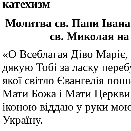
катехизм
Молитва св.
Папи Івана
св. Миколая на
«О Всеблагая Діво Маріє,
дякую Тобі за ласку перебу
якої світло Євангелія поши
Мати Божа і Мати Церкви
іконою віддаю у руки мою
Україну.