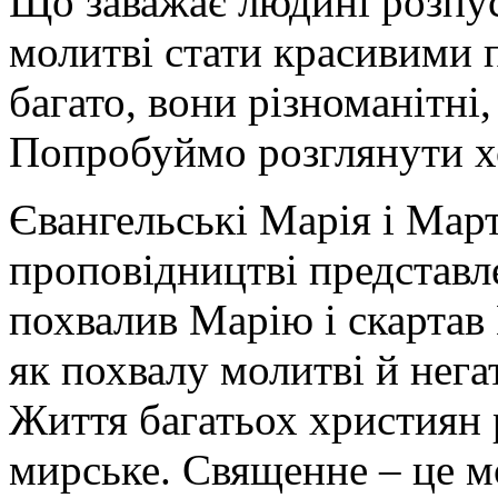
Що заважає людині розпу
молитві стати красивими
багато, вони різноманітні
Попробуймо розглянути хо
Євангельські Марія і Мар
проповідництві представле
похвалив Марію і скарта
як похвалу молитві й нега
Життя багатьох християн 
мирське. Священне – це мо