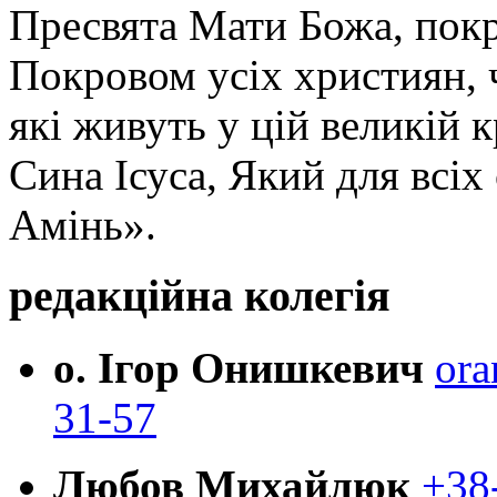
Пресвята Мати Божа, пок
Покровом усіх християн, ч
які живуть у цій великій к
Сина Ісуса, Який для всі
Амінь».
редакційна колегія
о. Ігор Онишкевич
ora
31-57
Любов Михайлюк
+38