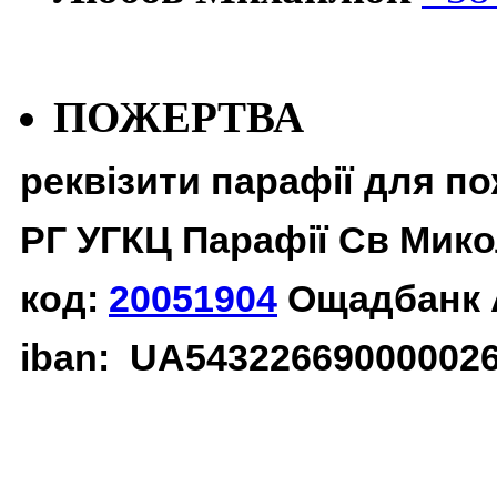
ПОЖЕРТВА
реквізити парафії для п
РГ УГКЦ Парафії Св Мико
код:
20051904
Ощадбанк 
iban: UA54322669000002