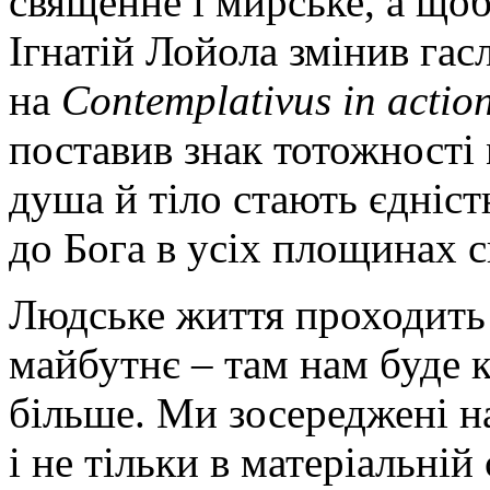
священне і мирське, а що
Ігнатій Лойола змінив гас
на
Contemplativus
in
actio
поставив знак тотожності
душа й тіло стають єдніс
до Бога в усіх площинах с
Людське життя проходить 
майбутнє – там нам буде 
більше. Ми зосереджені на
і не тільки в матеріальній 