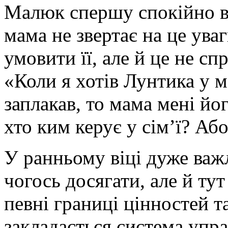
Малюк спершу спокійно в
мама не звертає на це ува
умовити її, але й це не сп
«Коли я хотів Лунтика у м
заплакав, то мама мені й
хто ким керує у сім’ї? Аб
У ранньому віці дуже важ
чогось досягати, але й ту
певні границі цінностей т
закладається система упра