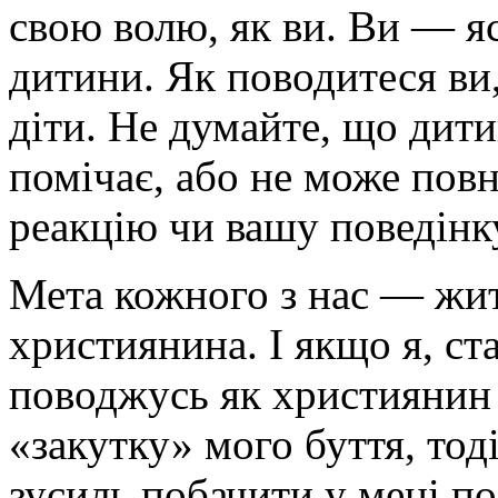
свою волю, як ви. Ви — я
дитини. Як поводитеся ви,
діти. Не думайте, що дити
помічає, або не може по
реакцію чи вашу поведінк
Мета кожного з нас — жи
християнина. І якщо я, ст
поводжусь як християнин
«закутку» мого буття, тод
зусиль побачити у мені п