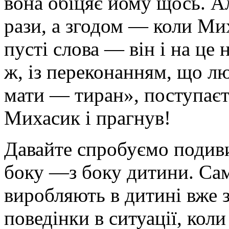
вона обіцяє йому щось. А
рази, а згодом — коли Ми
пусті слова — він і на це 
ж, із переконанням, що л
мати — тиран», поступаєт
Михасик і прагнув!
Давайте спробуємо подиви
боку —з боку дитини. Сам
виробляють в дитині вже 
поведінки в ситуації, коли