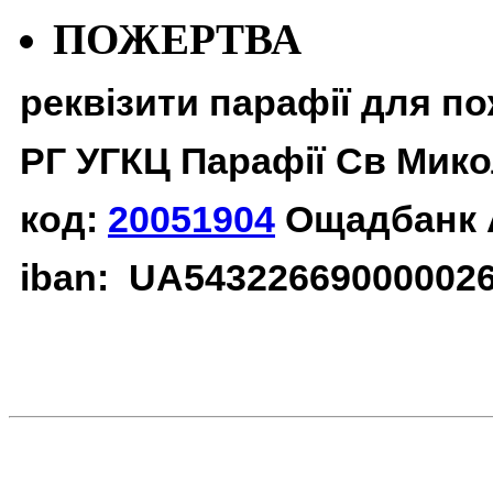
ПОЖЕРТВА
реквізити парафії для п
РГ УГКЦ Парафії Св Мико
код:
20051904
Ощадбанк 
iban: UA54322669000002