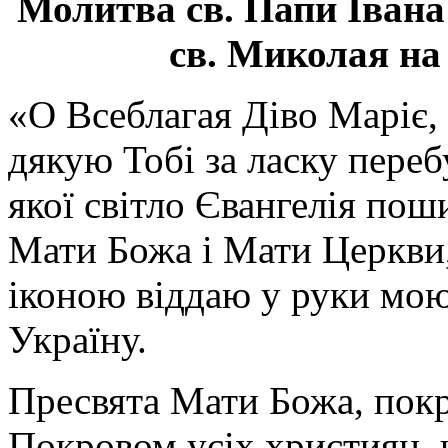
Молитва св.
Папи Івана
св. Миколая на
«О Всеблагая Діво Маріє,
дякую Тобі за ласку перебу
якої світло Євангелія поши
Мати Божа і Мати Церкви
іконою віддаю у руки мою
Україну.
Пресвята Мати Божа, пок
Покровом усіх християн, ч