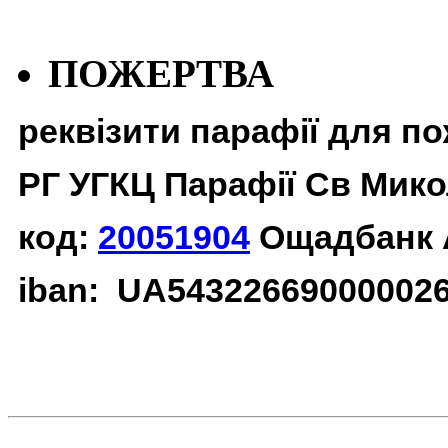
ПОЖЕРТВА
реквізити парафії для п
РГ УГКЦ Парафії Св Мико
код:
20051904
Ощадбанк 
iban: UA54322669000002