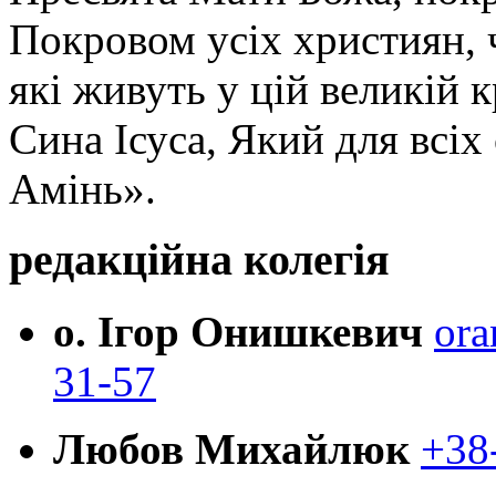
Покровом усіх християн, ч
які живуть у цій великій к
Сина Ісуса, Який для всі
Амінь».
редакційна колегія
о. Ігор Онишкевич
ora
31-57
Любов Михайлюк
+38