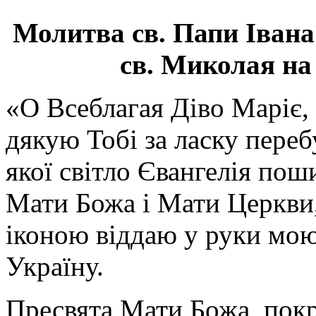
Молитва св.
Папи Івана
св. Миколая на
«О Всеблагая Діво Маріє,
дякую Тобі за ласку перебу
якої світло Євангелія поши
Мати Божа і Мати Церкви
іконою віддаю у руки мою
Україну.
Пресвята Мати Божа, пок