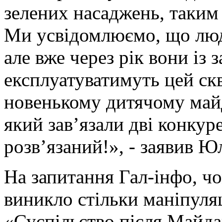
зелених насаджень, таки
Ми усвідомлюємо, що люд
але вже через рік вони із
експлуатуватимуть цей скв
новенькому дитячому майд
який зав’язали дві конкур
розв’язаний!», - заявив Ю
На запитання Гал-інфо, ч
виникло стільки маніпуля
«Суспільство після Майда