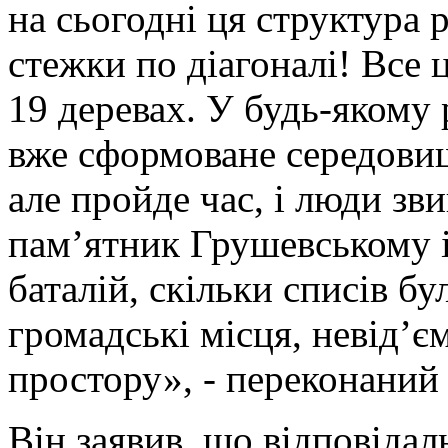
на сьогодні ця структура 
стежки по діагоналі! Все 
19 деревах. У будь-якому 
вже сформоване середовищ
але пройде час, і люди зв
пам’ятник Грушевському і
баталій, скільки списів бу
громадські місця, невід’є
простору», - переконаний
Він заявив, що відповідал