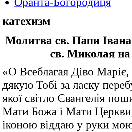
Оранта-Богородиця
катехизм
Молитва св.
Папи Івана
св. Миколая на
«О Всеблагая Діво Маріє,
дякую Тобі за ласку перебу
якої світло Євангелія поши
Мати Божа і Мати Церкви
іконою віддаю у руки мою