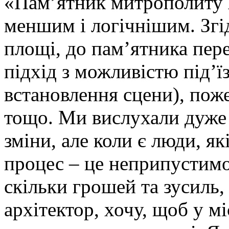
«Пам’ятник митрополиту 
меншим і логічнішим. Згі
площі, до пам’ятника пер
підхід з можливістю під’ї
встановлення сцени), по
тощо. Ми вислухали дуже 
зміни, але коли є люди, я
процес – це неприпустимо.
скільки грошей та зусиль,
архітектор, хочу, щоб у мі