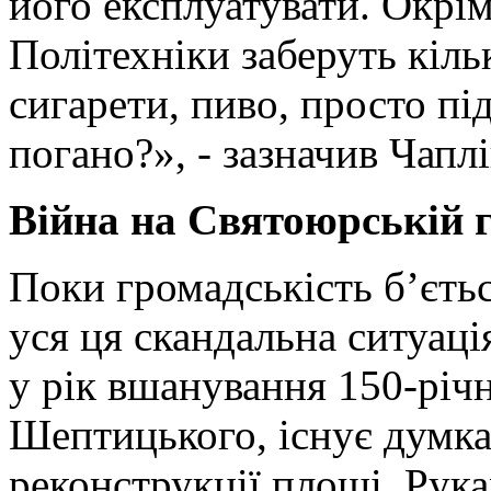
його експлуатувати. Окрім
Політехніки заберуть кіл
сигарети, пиво, просто пі
погано?», - зазначив Чапл
Війна на Святоюрській г
Поки громадськість б’єтьс
уся ця скандальна ситуаці
у рік вшанування 150-річ
Шептицького, існує думка,
реконструкції площі. Рука