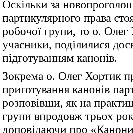
Оскільки за новопроголо
партикулярного права стоя
робочої групи, то о. Олег Х
учасники, поділилися дос
підготуванням канонів.
Зокрема о. Олег Хортик п
приготування канонів пар
розповівши, як на практиц
групи впродовж трьох рокі
доповідаючи про «Канони