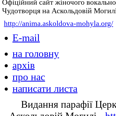
Офіційний сайт жіночого вокальн
Чудотворця на Аскольдовій Могил
http://anima.askoldova-mohyla.org/
E-mail
на головну
архів
про нас
написати листа
Видання парафії Цер
Аскольдовій Могилі -
ht