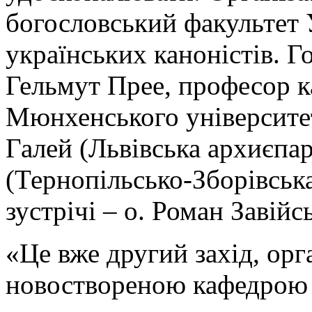
богословський факультет
українських каноністів. Г
Гельмут Прее, професор к
Мюнхенського університет
Галей (Львівська архиєпар
(Тернопільсько-Зборівськ
зустрічі – о. Роман Завійс
«Це вже другий захід, ор
новоствореною кафедрою п