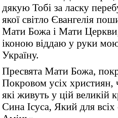
дякую Тобі за ласку перебу
якої світло Євангелія поши
Мати Божа і Мати Церкви
іконою віддаю у руки мою
Україну.
Пресвята Мати Божа, пок
Покровом усіх християн, ч
які живуть у цій великій к
Сина Ісуса, Який для всі