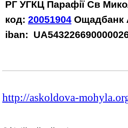
РГ УГКЦ Парафії Св Мико
код:
20051904
Ощадбанк 
iban: UA54322669000002
http://askoldova-mohyla.or