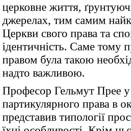
церковне життя, ґрунтуючи
джерелах, тим самим найк
Церкви свого права та спо
ідентичність. Саме тому 
правом була такою необхі
надто важливою.
Професор Гельмут Прее у
партикулярного права в ок
представив типології прос
їхні особливості. Крім ць