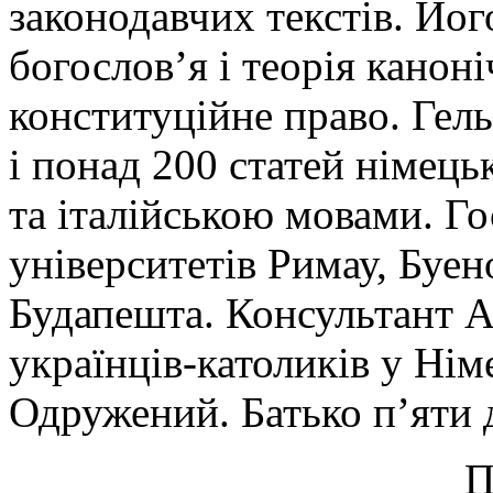
законодавчих текстів. Його
богослов’я і теорія каноні
конституційне право. Гел
і понад 200 статей німець
та італійською мовами. Г
університетів Римау, Буен
Будапешта. Консультант А
українців-католиків у Нім
Одружений. Батько п’яти д
П