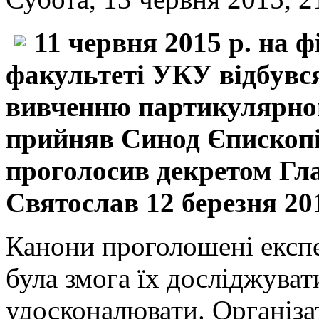
11 червня 2015 р. на 
факультеті УКУ відбувс
вивченню партикулярног
прийняв Синод Єпископі
проголоcив декретом Г
Святослав 12 березня 201
Канони проголошені експ
була змога їх досліджува
удосконалювати. Організа