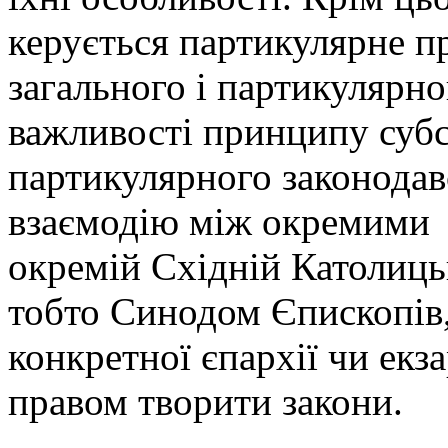
керується партикулярне п
загального і партикулярно
важливості принципу субс
партикулярного законодав
взаємодію між окремими 
окремій Східній Католиць
тобто Синодом Єпископів,
конкретної єпархії чи екза
правом творити закони.