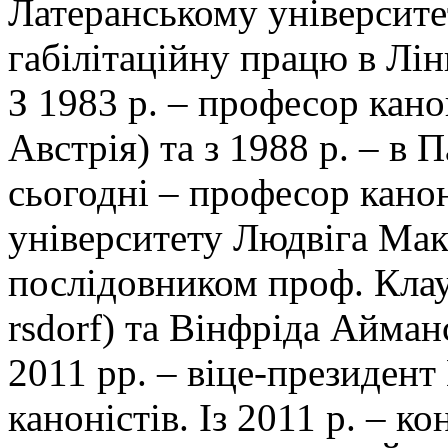
Латеранському університет
габілітаційну працю в Лін
З 1983 р. – професор кано
Австрія) та з 1988 р. – в П
сьогодні – професор кан
університету Людвіга Макс
послідовником проф. Кла
rsdorf) та Вінфріда Айман
2011 рр. – віце-президент
каноністів. Із 2011 р. – к