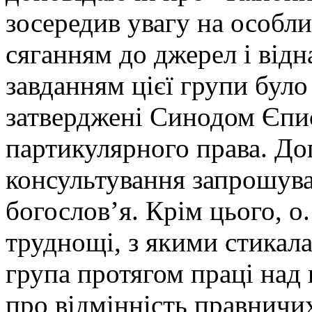
зосередив увагу на особл
сяганням до джерел і ві
завданням цієї групи бул
затверджені Синодом Єпи
партикулярного права. До
консультування запрошува
богослов’я. Крім цього, о
труднощі, з якими стикала
група протягом праці над
про відмінність правничи