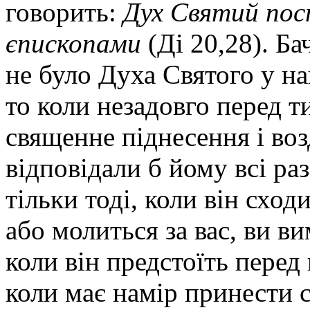
говорить:
Дух Святий пос
єпископами
(Ді 20,28). Ба
не було Духа Святого у на
то коли незадовго перед ти
священне піднесення і воз
відповідали б йому всі раз
тільки тоді, коли він сход
або молиться за вас, ви вим
коли він предстоїть пере
коли має намір принести с