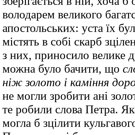
зберігається в ній, хоча б
володарем великого багатст
апостольських: уста їх бу
містять в собі скарб зціле
з них, приносило велике д
можна було бачити, що
сл
ніж золото і каміння дор
не могли зробити ані золот
те робили слова Петра. Яка
могла б зцілити кульгавог