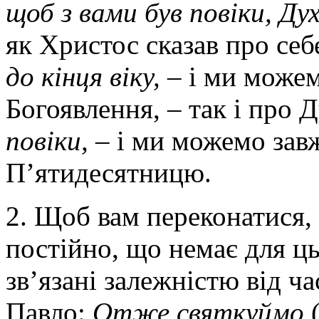
щоб з вами був повіки, Ду
як Христос сказав про себ
до кінця віку,
– і ми можем
Богоявлення, – так і про 
повіки,
– і ми можемо зав
П’ятидесятницю.
2. Щоб вам переконатися,
постійно, що немає для ць
зв’язані залежністю від ч
Павло:
Отже святкуймо
(