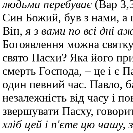
людьми перебуває
(Вар 3,
Син Божий, був з нами, а 
Він,
я з вами по всі дні аж
Богоявлення можна святкув
свято Пасхи? Яка його пр
смерть Господа, – це і є П
один певний час. Павло, 
незалежність від часу і п
звершувати Пасху, говори
хліб цей і п'єте цю чашу