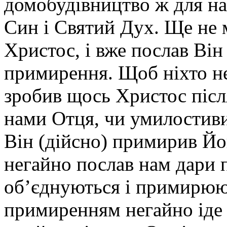
домобудівництво ж для на
Син і Святий Дух. Ще не м
Христос, і вже послав Він
примирення. Щоб ніхто не 
зробив щось Христос післ
нами Отця, чи умилостиви
Він (дійсно) примирив Йо
негайно послав нам дари 
об’єднуються і примирюют
примиренням негайно іде 