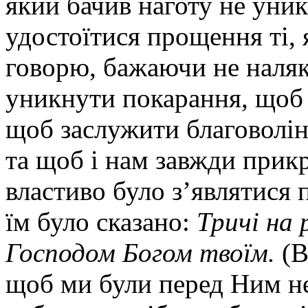
який бачив наготу не уни
удостоїтися прощення ті, 
говорю, бажаючи не наляка
уникнути покарання, щоб
щоб заслужити благоволін
та щоб і нам завжди прик
властиво було з’являтися п
їм було сказано:
Тричі на 
Господом Богом твоїм.
(В
щоб ми були перед Ним н