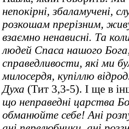
непокірні, збаламучені, 
розкошам прерізним, живуч
взаємно ненависні. Та кол
людей Спаса нашого Бога, 
справедливости, які ми бул
милосердя, купіллю відро
Духа
(Тит 3,3-5). І ще в і
що неправедні царства Б
обманюйте себе! Ані розпу
ані перелюбники, ані розг