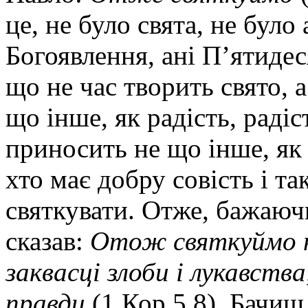
це, не було свята, не було
Богоявлення, ані П’ятидес
що не час творить свято, а
що інше, як радість, раді
приносить не що інше, як 
хто має добру совість і та
святкувати. Отже, бажаюч
сказав:
Отож святкуймо не
заквасці злоби і лукавств
правди
(1 Кор 5,8). Бачиш,