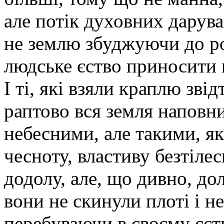
але потік духовних дарува
не землю збуджуючи до р
людське єство приносити
І ті, які взяли краплю звід
раптово вся земля наповн
небесними, але такими, як
чесноту, властиву безтіле
додолу, але, що дивно, до
вони не скинули плоті і н
перебуваючи в своєму єств