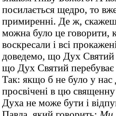
посилається щедро, то вже
примиренні. Де ж, скажеш
можна було це говорити, 
воскресали і всі прокажен
доведемо, що Дух Святий 
що Дух Святий перебуває і
Так: якщо б не було у нас 
просвічені в цю священну н
Духа не може бути і відп
Павла, який говорить:
Ми 