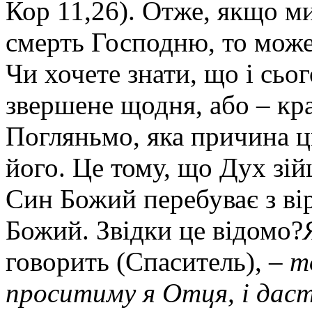
Кор 11,26). Отже, якщо м
смерть Господню, то може
Чи хочете знати, що і сьо
звершене щодня, або – кр
Погляньмо, яка причина ц
його. Це тому, що Дух зі
Син Божий перебуває з ві
Божий. Звідки це відомо?
говорить (Спаситель), –
т
проситиму я Отця, і дас