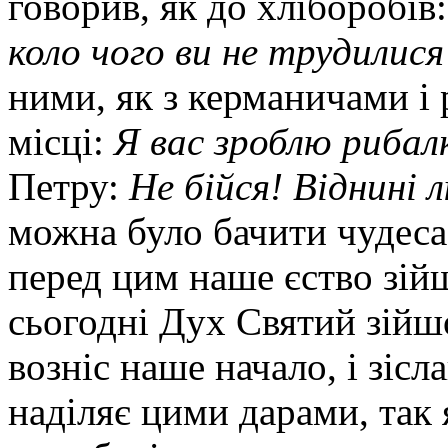
говорив, як до хліборобів
коло чого ви не трудилися
ними, як з керманичами і 
місці:
Я вас зроблю рибал
Петру:
Не бійся! Віднині
можна було бачити чудеса 
перед цим наше єство зійш
сьогодні Дух Святий зійш
возніс наше начало, і зіс
наділяє цими дарами, так 