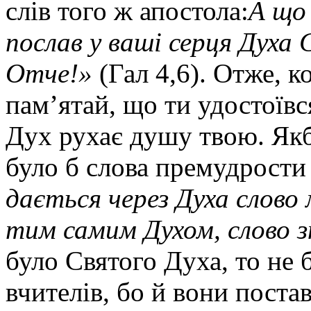
слів того ж апостола:
А що 
послав у ваші серця Духа 
Отче!»
(Гал 4,6). Отже, к
пам’ятай, що ти удостоївс
Дух рухає душу твою. Якби
було б слова премудрости
дається через Духа слово 
тим самим Духом, слово з
було Святого Духа, то не б
вчителів, бо й вони поста