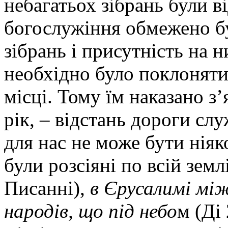
небагатьох зібрань були ві
богослужіння обмежено бу
зібрань і присутність на 
необхідно було поклонятис
місці. Тому їм наказано з
рік, – відстань дороги сл
для нас не може бути нія
були розсіяні по всій земл
Писанні),
в Єрусалимі мі
народів, що під небо
м (Ді