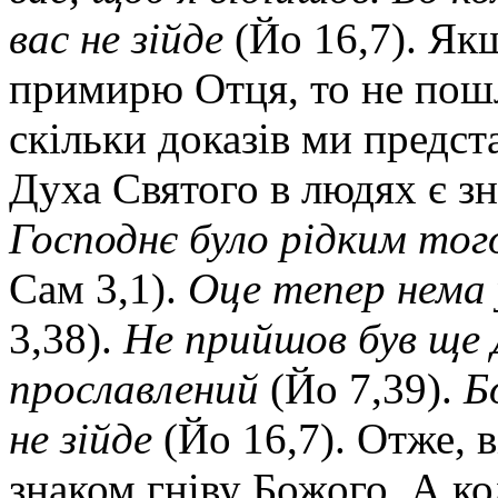
вас не зійде
(Йо 16,7). Якщо
примирю Отця, то не пош
скільки доказів ми предст
Духа Святого в людях є з
Господнє було рідким того
Сам 3,1).
Оце тепер нема у
3,38).
Не прийшов був ще Д
прославлений
(Йо 7,39).
Б
не зійде
(Йо 16,7). Отже, в
знаком гніву Божого. А к