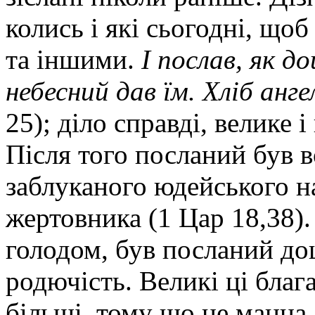
колись і які сьогодні, що
та іншими.
І послав, як до
небесний дав їм. Хліб анге
25); діло справді, велике 
Після того посланий був 
заблуканого юдейського н
жертовника (1 Цар 18,38).
голодом, був посланий до
родючість. Великі ці блага
більші, тому що не манна,