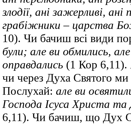
злодії, ані зажерливі, ані п
грабіжники – царства Бо
10). Чи бачиш всі види п
були; але ви обмились, але
оправдались
(1 Кор 6,11).
чи через Духа Святого ми 
Послухай:
але ви освятил
Господа Ісуса Христа та
6,11). Чи бачиш, що Дух С