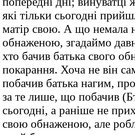
попередні дні; винуватці 
які тільки сьогодні прий
матір свою. А що немала 
обнаженою, згадаймо давн
хто бачив батька свого об
покарання. Хоча не він са
побачив батька нагим, про
за те лише, що побачив (Бт
сьогодні, а раніше не при
свою обнаженою, але робл