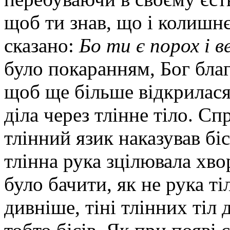
щоб ти знав, що і колишнє
сказано:
Бо ти є порох і в
було покаранням, Бог благ
щоб ще більше відкрилася 
діла через тлінне тіло. Сп
тлінний язик наказував бі
тлінна рука зцілювала хв
було бачити, як не рука ті
дивніше, тіні тлінних тіл 