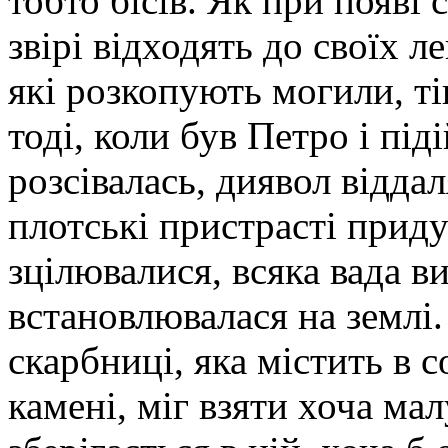
тобто бісів. Як при появі 
звірі відходять до своїх л
які розкопують могили, ті
тоді, коли був Петро і під
розсівалась, диявол віддал
плотські пристрасті прид
зцілювалися, всяка вада в
встановлювалася на землі. 
скарбниці, яка містить в с
камені, міг взяти хоча ма