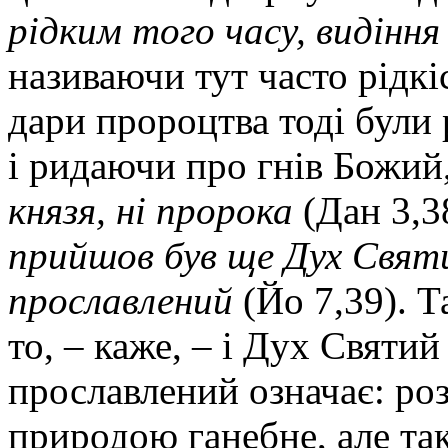
рідким того часу, видіння
називаючи тут часто рідкі
дари пророцтва тоді були 
і ридаючи про гнів Божий,
князя, ні пророка
(Дан 3,38
прийшов був ще Дух Святий
прославлений
(Йо 7,39). Т
то, – каже, – і Дух Святи
прославлений означає: роз
природою ганебне, але так