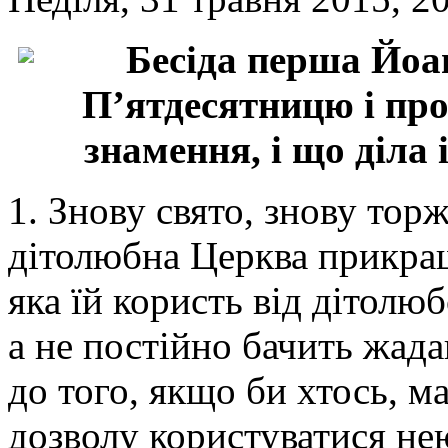
Бесіда перша Йоа
П’ятдесятницю і про
знамення, і що діла 
1. Знову свято, знову торж
дітолюбна Церква прикраш
яка їй користь від дітолюб
а не постійно бачить жада
до того, якщо би хтось, м
дозволу користуватися не