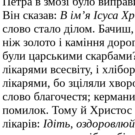
Петра в змозі було випра
Він сказав:
В ім’я Ісуса Х
слово стало ділом. Бачиш,
ніж золото і каміння доро
були царськими скарбами?
лікарями всесвіту, і хліб
лікарями, бо зціляли хвор
слово благочестя; керман
помилок. Тому й Христос і
лікарів:
Ідіть, оздоровлю