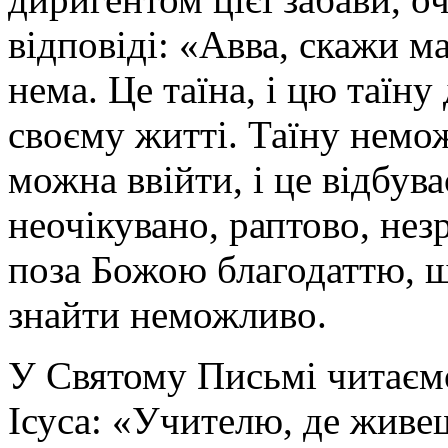
відповіді: «Авва, скажи ма
нема. Це таїна, і цю таїну
своєму житті. Таїну немож
можна ввійти, і це відбув
неочікувано, раптово, нез
поза Божою благодаттю, ш
знайти неможливо.
У Святому Письмі читаємо
Ісуса: «Учителю, де живеш