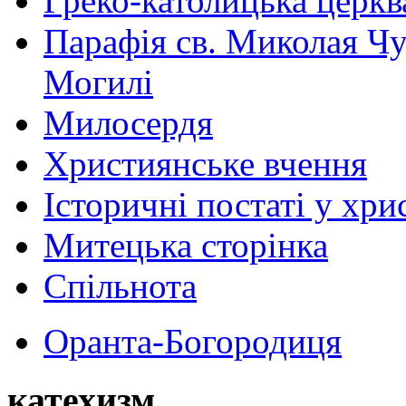
Греко-католицька церква 
Парафія св. Миколая Чу
Могилі
Милосердя
Християнське вчення
Історичні постаті у хри
Митецька сторінка
Спільнота
Оранта-Богородиця
катехизм