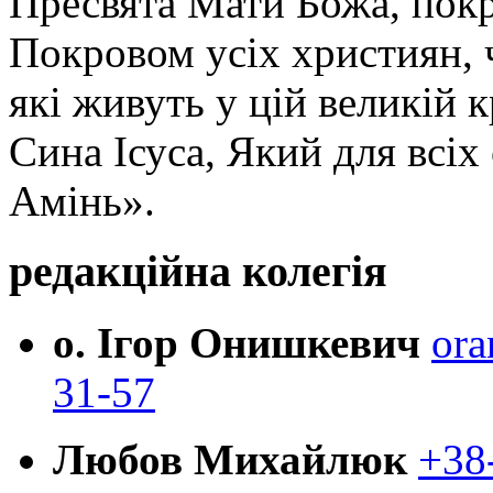
Пресвята Мати Божа, пок
Покровом усіх християн, ч
які живуть у цій великій к
Сина Ісуса, Який для всі
Амінь».
редакційна колегія
о. Ігор Онишкевич
ora
31-57
Любов Михайлюк
+38