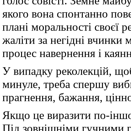
голос совісті. Земне майбу
якого вона спонтанно пове
плані моральності своєї ре
жаліти за негідні вчинки
процес навернення і каянн
У випадку реколекцій, що
минуле, треба спершу виб
прагнення, бажання, цінно
Якщо це виразити по-іншо
Під зовнішніми гучними г