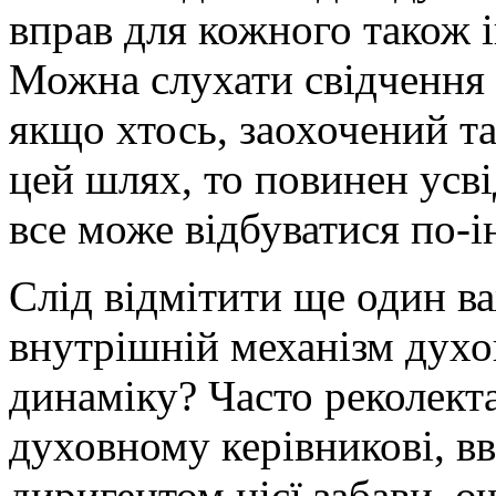
вправ для кожного також і
Можна слухати свідчення 
якщо хтось, заохочений т
цей шлях, то повинен усв
все може відбуватися по-
Слід відмітити ще один в
внутрішній механізм духо
динаміку? Часто реколект
духовному керівникові, в
диригентом цієї забави, оч