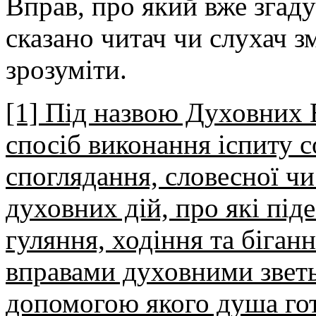
Вправ, про який вже згаду
сказано читач чи слухач 
зрозуміти.
[1] Під назвою Духовних 
спосіб виконання іспиту с
споглядання, словесної ч
духовних дій, про які під
гуляння, ходіння та біган
вправами духовними зветьс
допомогою якого душа готу