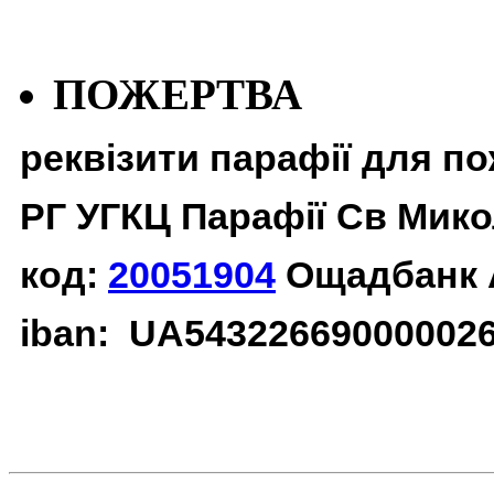
ПОЖЕРТВА
реквізити парафії для п
РГ УГКЦ Парафії Св Мико
код:
20051904
Ощадбанк 
iban: UA54322669000002