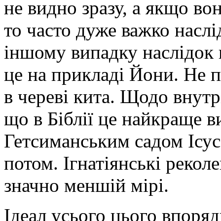
не видно зразу, а якщо во
то часто дуже важко насл
іншому випадку наслідок в
це на прикладі Йони. Не п
в череві кита. Щодо внут
що в Біблії це найкраще 
Гетсиманським садом Ісус
потом. Ігнатіянські реколе
значно меншій мірі.
Ідеал усього цього впоря