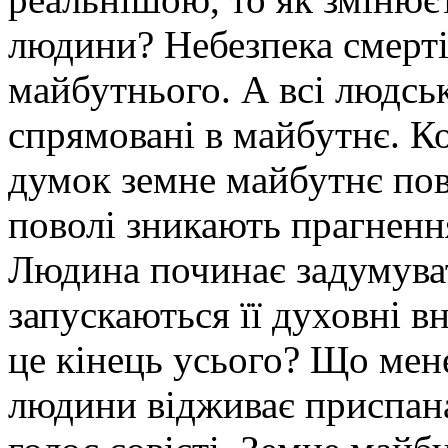
людини? Небезпека смерті
майбутнього. А всі людсь
спрямовані в майбутнє. К
думок земне майбутнє пово
поволі зникають прагнення
Людина починає задумува
запускаються її духовні в
це кінець усього? Що мене
людини відживає приспана 