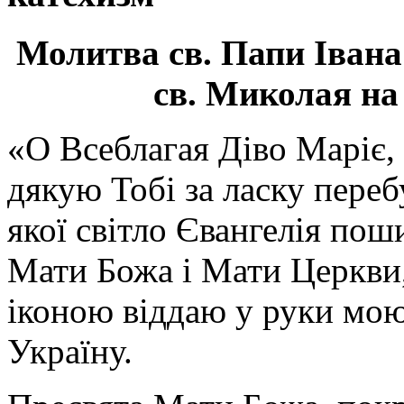
Молитва св.
Папи Івана
св. Миколая на
«О Всеблагая Діво Маріє,
дякую Тобі за ласку перебу
якої світло Євангелія поши
Мати Божа і Мати Церкви
іконою віддаю у руки мою
Україну.