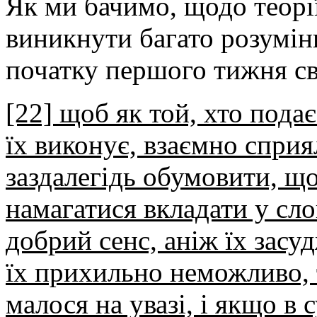
Як ми бачимо, щодо теорі
виникнути багато розумін
початку першого тижня св.
[22] щоб як той, хто подає
їх виконує, взаємно сприя
заздалегідь обумовити, щ
намагатися вкладати у сл
добрий сенс, аніж їх зас
їх прихильно неможливо, 
малося на увазі, і якщо в