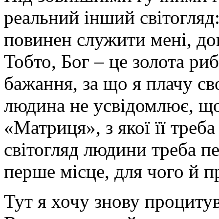
реальний інший світогляд: 
повинен служити мені, доп
Тобто, Бог – це золота ри
бажання, за що я плачу с
людина не усвідомлює, що ї
«Матриця», з якої її треба
світогляд людини треба п
перше місце, для чого й п
Тут я хочу знову процит