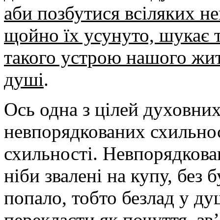
аби позбутися всіляких н
щойно їх усунуто, шукає 
такого устрою нашого жит
душі
.
Ось одна з цілей духовних
невпорядкованих схильно
схильності. Невпорядковані
ніби звалені на купу, без 
попало, тобто безлад у д
перекласти як почуття, зв’