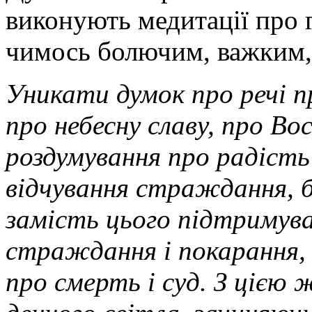
виконують медитації про 
чимось болючим, важким
Уникати думок про речі пр
про небесну славу, про В
роздумування про радість
відчування страждання, бол
замість цього підтримув
страждання і покарання,
про смерть і суд. З цією