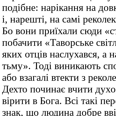
подібне: нарікання на дов
і, нарешті, на самі реколе
Бо вони приїхали сюди «с
побачити «Таворське світл
яких отців наслухався, а 
тьму». Тоді виникають сп
або взагалі втекти з рекол
Дехто починає вчити духо
вірити в Бога. Всі такі п
знак, що людина добре вв