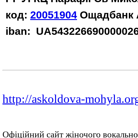
код:
20051904
Ощадбанк 
iban: UA54322669000002
http://askoldova-mohyla.or
Офіційний сайт жіночого вокальн