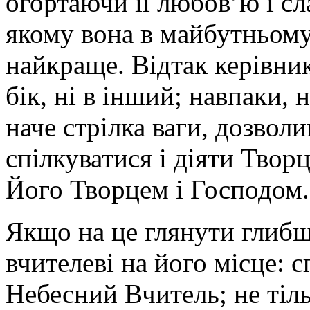
огортаючи її любов’ю і сл
якому вона в майбутньом
найкраще. Відтак керівник
бік, ні в інший; навпаки, 
наче стрілка ваги, дозвол
спілкуватися і діяти Творц
Його Творцем і Господом.
Якщо на це глянути глибше
вчителеві на його місце:
Небесний Вчитель; не тіль