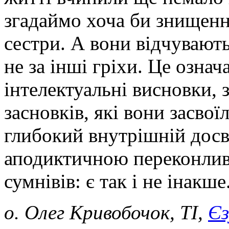
згадаймо хоча би знищення
сестри. А вони відчувають 
не за інші гріхи. Це озна
інтелектуальні висновки, 
засновків, які вони засвоїл
глибокий внутрішній досві
аподиктичною переконлив
сумнівів: є так і не інакше
о. Олег Кривобочок, ТІ,
Єз