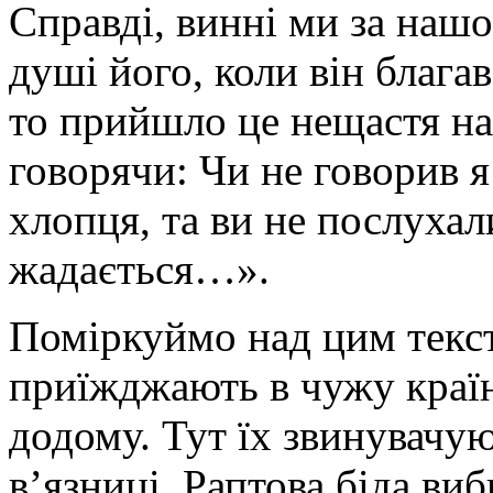
Справді, винні ми за наш
душі його, коли він блага
то прийшло це нещастя на 
говорячи: Чи не говорив я
хлопця, та ви не послухал
жадається…».
Поміркуймо над цим текс
приїжджають в чужу країн
додому. Тут їх звинувачу
в’язниці. Раптова біда виб