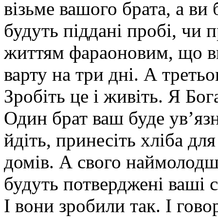
візьме вашого брата, а ви 
будуть піддані пробі, чи п
життям фараоновим, що ви
варту на три дні. А треть
Зробіть це і живіть. Я Бо
Один брат ваш буде ув’язн
йдіть, принесіть хліба дл
домів. А свого наймолодшо
будуть потверджені ваші с
І вони зробили так. І гов