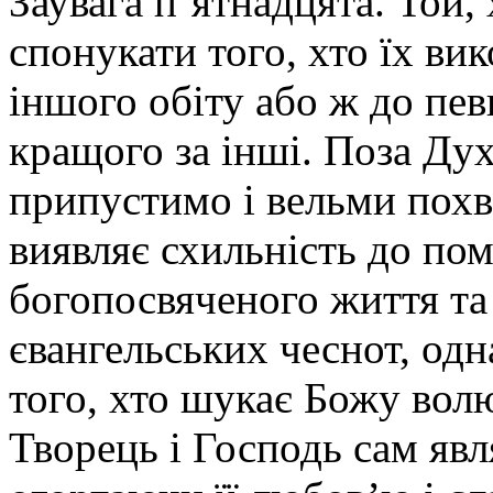
Заувага п’ятнадцята. Той,
спонукати того, хто їх вик
іншого обіту або ж до пев
кращого за інші. Поза Ду
припустимо і вельми похв
виявляє схильність до пом
богопосвяченого життя та
євангельських чеснот, одн
того, хто шукає Божу вол
Творець і Господь сам явл