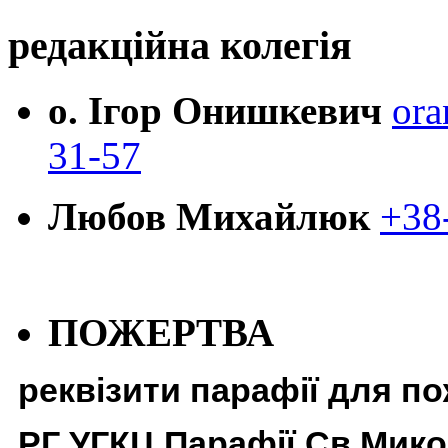
редакційна колегія
о. Ігор Онишкевич
ora
31-57
Любов Михайлюк
+38
ПОЖЕРТВА
реквізити парафії для п
РГ УГКЦ Парафії Св Мико