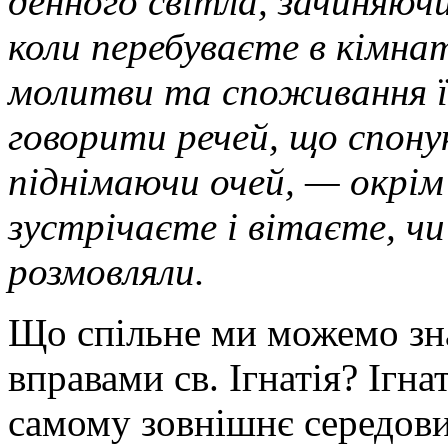
денного світла, зачиняючи 
коли перебуваєте в кімнат
молитви та споживання їж
говорити речей, що спону
піднімаючи очей, — окрім 
зустрічаєте і вітаєте, ч
розмовляли.
Що спільне ми можемо зн
вправами св. Ігнатія? Ігна
самому зовнішнє середови