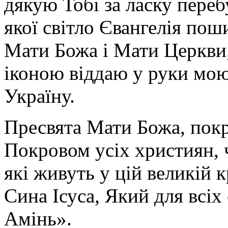
дякую Тобі за ласку перебу
якої світло Євангелія поши
Мати Божа і Мати Церкви
іконою віддаю у руки мою
Україну.
Пресвята Мати Божа, пок
Покровом усіх християн, ч
які живуть у цій великій к
Сина Ісуса, Який для всі
Амінь».