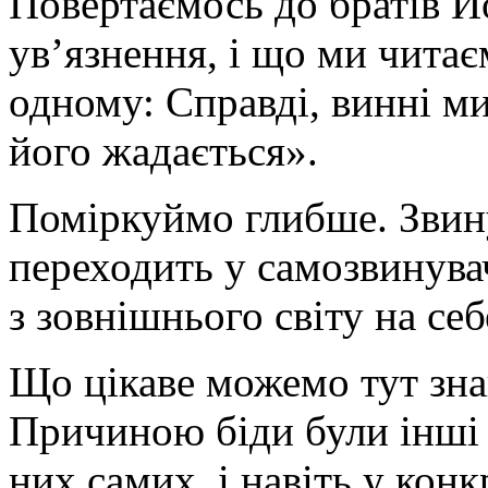
Повертаємось до братів Й
ув’язнення, і що ми читає
одному: Справді, винні ми
його жадається».
Поміркуймо глибше. Звин
переходить у самозвинува
з зовнішнього світу на себ
Що цікаве можемо тут зна
Причиною біди були інші 
них самих, і навіть у конк