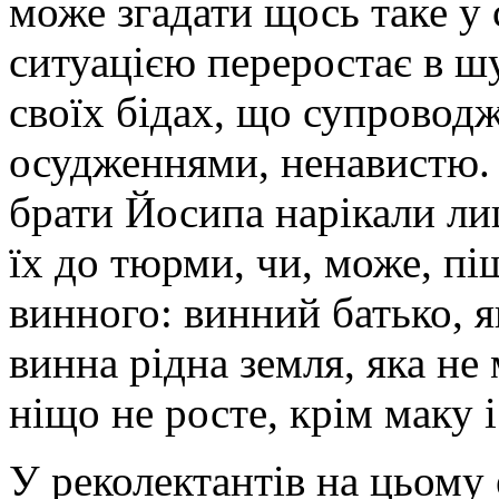
може згадати щось таке у
ситуацією переростає в ш
своїх бідах, що супровод
осудженнями, ненавистю. Н
брати Йосипа нарікали ли
їх до тюрми, чи, може, пі
винного: винний батько, я
винна рідна земля, яка не 
ніщо не росте, крім маку і 
У реколектантів на цьому 