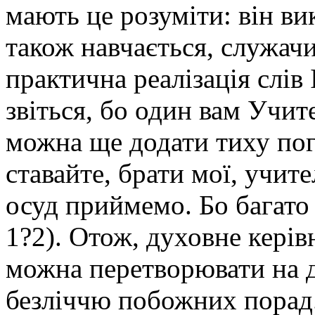
мають це розуміти: він ви
також навчається, служачи
практична реалізація слів
звіться, бо один вам Учит
можна ще додати тиху погр
ставайте, брати мої, учит
осуд приймемо. Бо багато 
1?2). Отож, духовне керів
можна перетворювати на до
безліччю побожних порад.