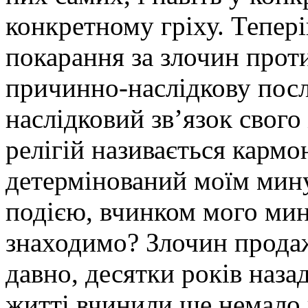
конкретному гріху. Тепер
покарання за злочин прот
причинно-наслідкову посл
наслідковий зв’язок свог
релігій називається кармо
детермінований моїм мину
подією, вчинком мого мин
знаходимо? Злочин продаж
давно, десятки років наза
житті вчинили ще немало 