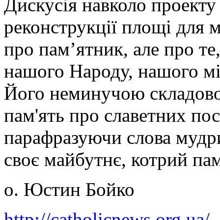
Дискусія навколо проекту
реконструкції площі для м
про пам’ятник, але про те
нашого Народу, нашого міс
Його неминучою складово
пам'ять про славетних пост
парафразуючи слова мудри
своє майбутнє, котрий пам
о. Юстин Бойко
http://catholicnews.org.ua/