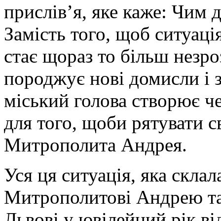
прислів’я, яке каже: Чим 
Замість того, щоб ситуаці
стає щораз то більш незро
породжує нові домисли і з
міський голова створює ч
для того, щоби рятувати 
Митрополита Андрея.
Уся ця ситуація, яка скла
Митрополитові Андрею та
Львові у ювілейний рік ві