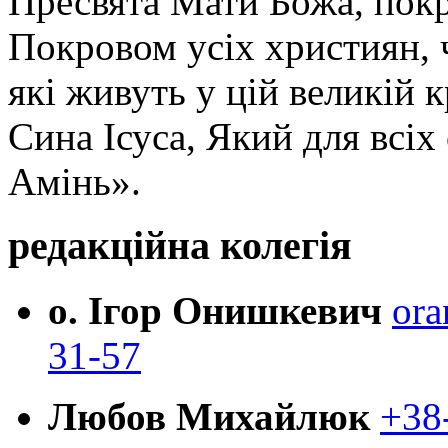
Пресвята Мати Божа, пок
Покровом усіх християн, ч
які живуть у цій великій к
Сина Ісуса, Який для всі
Амінь».
редакційна колегія
о. Ігор Онишкевич
ora
31-57
Любов Михайлюк
+38