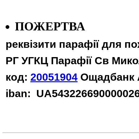
ПОЖЕРТВА
реквізити парафії для п
РГ УГКЦ Парафії Св Мико
код:
20051904
Ощадбанк 
iban: UA54322669000002