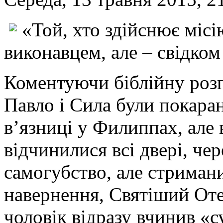
«Той, хто здійснює місі
виконавцем, але – свідком
Коментуючи біблійну розп
Павло і Сила були покара
в’язниці у Филиппах, але 
відчинилися всі двері, че
самогубство, але стриман
навернення, Святіший Оте
чоловік відразу вчинив «с