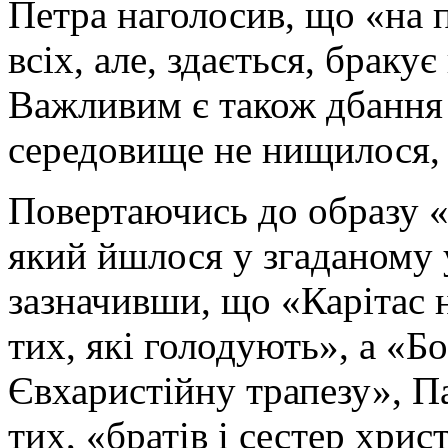
Петра наголосив, що «на 
всіх, але, здається, бракує
Важливим є також дбання
середовище не нищилося,
Повертаючись до образу «
який йшлося у згаданому 
зазначивши, що «Карітас 
тих, які голодують», а «Б
Євхаристійну трапезу», П
тих, «братів і сестер хри