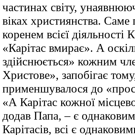
частинах світу, унаявнюю
віках християнства. Саме 
коренем всієї діяльності К
«Карітас вмирає». А оскі
здійснюється» кожним чле
Христове», запобігає том
применшувалося до «прост
«А Карітас кожної місцево
додав Папа, – є однаковим
Карітасів, всі є однаковим