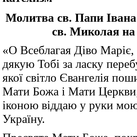
Молитва св.
Папи Івана
св. Миколая на
«О Всеблагая Діво Маріє,
дякую Тобі за ласку перебу
якої світло Євангелія поши
Мати Божа і Мати Церкви
іконою віддаю у руки мою
Україну.