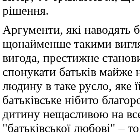
рішення.
Аргументи, які наводять б
щонайменше такими вигля
вигода, престижне станов
спонукати батьків майже 
людину в таке русло, яке ї
батьківське нібито благор
дитину нещасливою на вс
"батьківської любові" – т