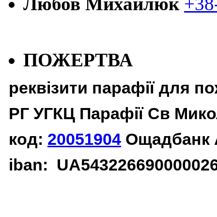
Любов Михайлюк
+38
ПОЖЕРТВА
реквізити парафії для п
РГ УГКЦ Парафії Св Мико
код:
20051904
Ощадбанк 
iban: UA54322669000002