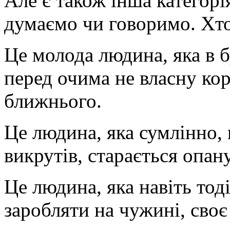
Але є також інша категорія
думаємо чи говоримо. Хто
Це молода людина, яка в б
перед очима не власну кор
ближнього.
Це людина, яка сумлінно,
викрутів, старається опан
Це людина, яка навіть тод
заробляти на чужині, своє 