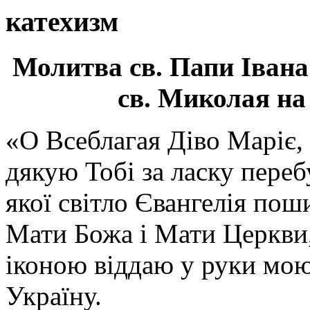
катехизм
Молитва св.
Папи Івана
св. Миколая на
«О Всеблагая Діво Маріє,
дякую Тобі за ласку перебу
якої світло Євангелія поши
Мати Божа і Мати Церкви
іконою віддаю у руки мою
Україну.