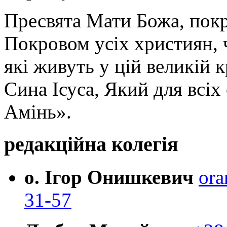
Пресвята Мати Божа, пок
Покровом усіх християн, ч
які живуть у цій великій к
Сина Ісуса, Який для всі
Амінь».
редакційна колегія
о. Ігор Онишкевич
ora
31-57