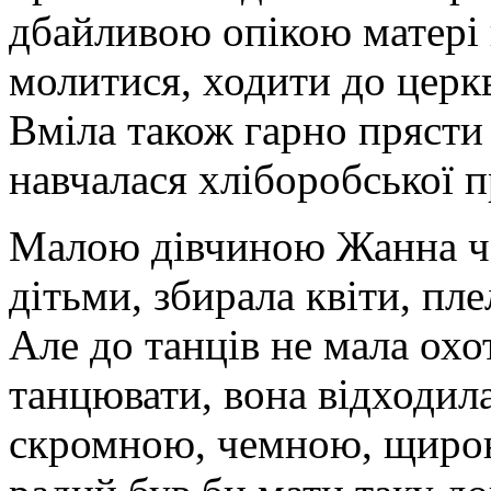
дбайливою опікою матері 
молитися, ходити до церкв
Вміла також гарно прясти 
навчалася хліборобської п
Малою дівчиною Жанна ча
дітьми, збирала квіти, пле
Але до танців не мала охо
танцювати, вона відходила
скромною, чемною, щиро