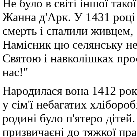
Не було в світі іншої такої
Жанна д'Арк. У 1431 році 
смерть і спалили живцем,
Намісник цю селянську н
Святою і навколішках прос
нас!"
Народилася вона 1412 рок
у сім'ї небагатих хлібороб
родині було п'ятеро дітей
призвичаєні до тяжкої пра