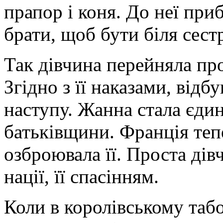
прапор і коня. До неї приб
брати, щоб бути біля сест
Так дівчина перейняла про
Згідно з її наказами, відб
наступу. Жанна стала єди
батьківщини. Франція теп
озброю­вала її. Проста ді
нації, її спасінням.
Коли в королівському табо