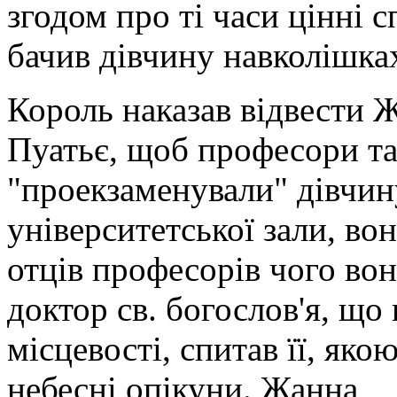
згодом про ті часи цінні с
бачив дівчину навколішках
Король наказав відвести Ж
Пуатьє, щоб професори т
"проекза­менували" дівчин
університе­тської зали, во
отців професорів чого вон
доктор св. богослов'я, що
місцевості, спитав її, яко
небесні опікуни. Жанна