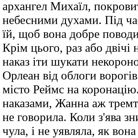
архангел Михаїл, покрови
небесними духами. Під час
їй, щоб вона добре поводи
Крім цього, раз або двічі
наказ іти шукати некороно
Орлеан від облоги ворогів
місто Реймс на коронацію
наказами, Жанна аж тремті
не говорила. Коли з'ява з
чула, і не уявляла, як во