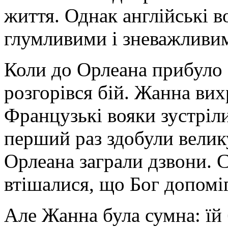
життя. Однак англійські в
глумливими і зневажливи
Коли до Орлеана прибуло с
розгорівся бій. Жанна вих
Французькі вояки зустріли
перший раз здобули велик
Орлеана заграли дзвони. С
втішалися, що Бог допоміг
Але Жанна була сумна: їй 