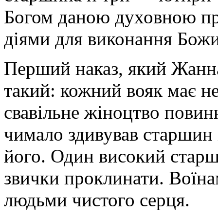
Богом даною духовною пр
діями для виконання Божи
Перший наказ, який Жанна
такий: кожний вояк має не
свавільне жіноцтво повин
чимало здивував старшин і
його. Один високий старш
звички проклинати. Воїна
людьми чистого серця.