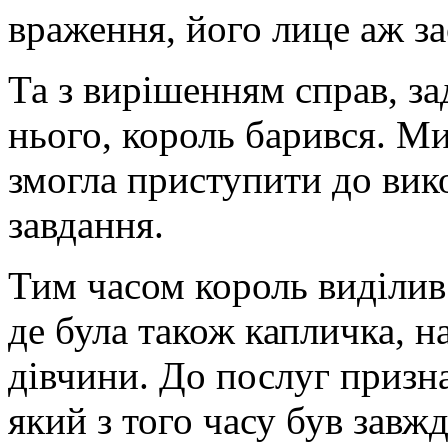
враження, його лице аж за
Та з вирішенням справ, з
нього, король барився. М
змогла приступити до вик
завдання.
Тим часом король виділив
де була також капличка, 
дівчини. До послуг призн
який з того часу був зав