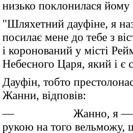
низько поклонилася йому і
"Шляхетний дауфіне, я на
посилає мене до тебе з ві
і коронований у місті Ре
Небесного Царя, який і є
Дауфін, тобто престолона
Жанни, відповів:
— Жанно, я — не кор
рукою на того вельможу, 