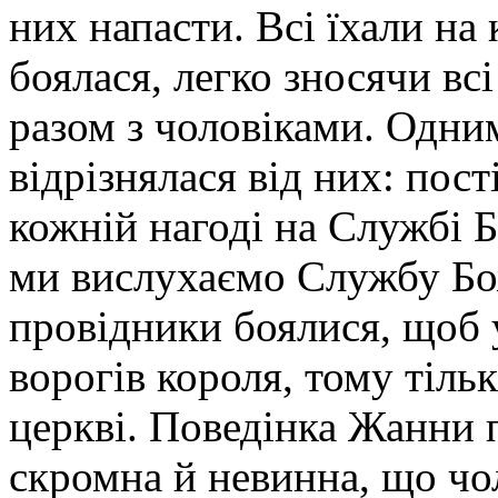
них напасти. Всі їхали на
боялася, легко зносячи вс
разом з чоловіками. Одни
відрізнялася від них: по
кожній нагоді на Службі 
ми вислухаємо Службу Божу
провідники боялися, щоб у
ворогів короля, тому тільк
церкві. Поведінка Жанни п
скромна й невинна, що чол