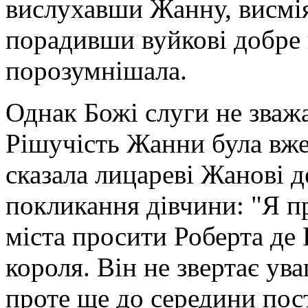
вислухавши Жанну, висміяв
порадивши вуйкові добре 
порозумнішала.
Однак Божі слуги не зваж
Рішучість Жанни була вже
сказала лицареві Жанові д
покликання дівчини: "Я п
міста просити Роберта де 
короля. Він не звертає уваг
проте ще до середини пос