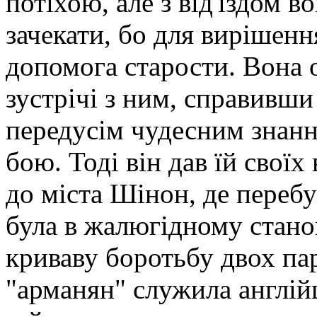
потіхою, але з від'їздом 
зачекати, бо для вирішенн
допомога старости. Вона о
зустрічі з ним, справивши
передусім чудесним знанн
бою. Тоді він дав їй своїх
до міста Шінон, де перебу
була в жалюгідному стано
криваву боротьбу двох пар
"арманян" служила англій