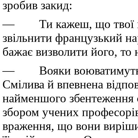
зробив закид:
— Ти кажеш, що твої гол
звільнити французький на
бажає визволити його, то н
— Вояки воюватимуть, а
Смілива й впевнена відпов
найменшого збентеження с
збором учених професорів
враження, що вони виріши