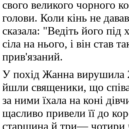
свого великого чорного ко
голови. Коли кінь не давав
сказала: "Ведіть його під
сіла на нього, і він став 
прив'язаний.
У похід Жанна вирушила 2
йшли священики, що співа
за ними їхала на коні дівчи
щасливо привели її до коро
старшина й три— чотири ч