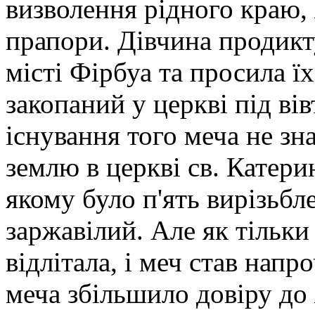
визволення рідного краю,
прапори. Дівчина продикт
місті Фірбуа та просила ї
закопаний у церкві під ві
існування того меча не зн
землю в церкві св. Катери
якому було п'ять вирізьбл
заржавілий. Але як тільки
відлітала, і меч став нап
меча збільшило довіру до