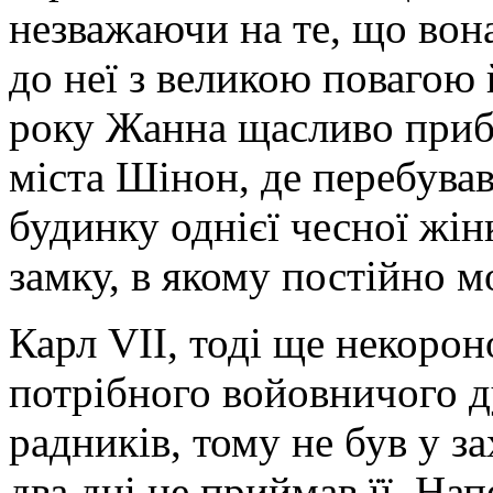
незважаючи на те, що вон
до неї з великою повагою 
року Жанна щасливо приб
міста Шінон, де перебував
будинку однієї чесної жін
замку, в якому постійно м
Карл VII, тоді ще некорон
потрібного войовничого д
радників, тому не був у з
два дні не приймав її. Напе