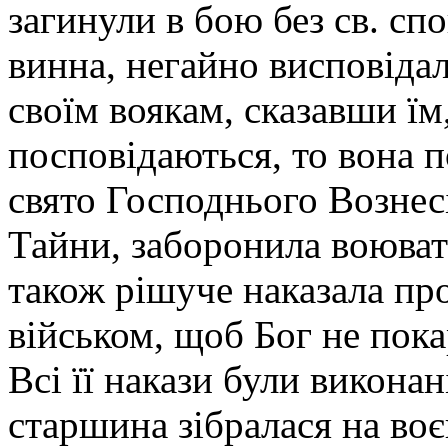
загинули в бою без св. спо
винна, негайно висповідал
своїм воякам, сказавши ї
посповідаються, то вона п
свято Господнього Вознесі
Тайни, заборонила воюват
також рішуче наказала пр
військом, щоб Бог не покар
Всі її накази були викона
старшина зібралася на воє