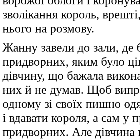
ворожої облоги і коронув
зволікання король, врешті
нього на розмову.
Жанну завели до зали, де 
придворних, яким було ці
дівчину, що бажала виконат
них й не думав. Щоб випр
одному зі своїх пишно од
і вдавати короля, а сам у 
придворних. Але дівчина в