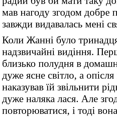
радий був би мати таку до
мав нагоду згодом добре пі
завжди видавалась мені св
Коли Жанні було тринадцят
надзвичайні видіння. Перш
близько полудня в домашн
дуже ясне світло, а опісля
наказував їй звільнити рі
дуже наляка лася. Але зго
повторюватися, і тоді вона