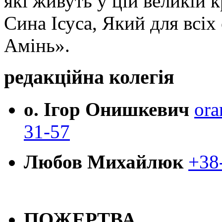
які живуть у цій великій к
Сина Ісуса, Який для всі
Амінь».
редакційна колегія
о. Ігор Онишкевич
ora
31-57
Любов Михайлюк
+38
ПОЖЕРТВА