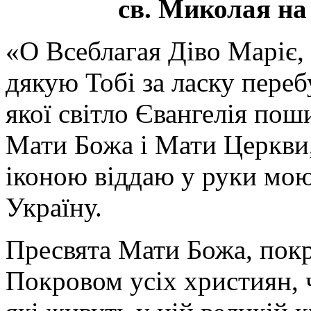
св. Миколая на
«О Всеблагая Діво Маріє,
дякую Тобі за ласку перебу
якої світло Євангелія поши
Мати Божа і Мати Церкви
іконою віддаю у руки мою
Україну.
Пресвята Мати Божа, пок
Покровом усіх християн, ч