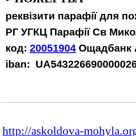
реквізити парафії для п
РГ УГКЦ Парафії Св Мико
код:
20051904
Ощадбанк 
iban: UA54322669000002
http://askoldova-mohyla.or