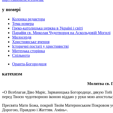
у номері
Колонка редактора
Тема номера
Греко-католицька церква в Україні і світі
Парафія св. Миколая Чудотворця на Аскольдовій Могилі
Милосердя
Християнське вчення
Історичні постаті у християнстві
Митецька сторінка
Спільнота
Оранта-Богородиця
катехизм
Молитва св.
П
«О Всеблагая Діво Маріє, Зарваницька Богородице, дякую Тобі з
перед Твоєю чудотворною іконою віддаю у руки мою апостольс
Пресвята Мати Божа, покрий Твоїм Материнським Покровом усіх х
Дорогою, Правдою і Життям. Амінь».