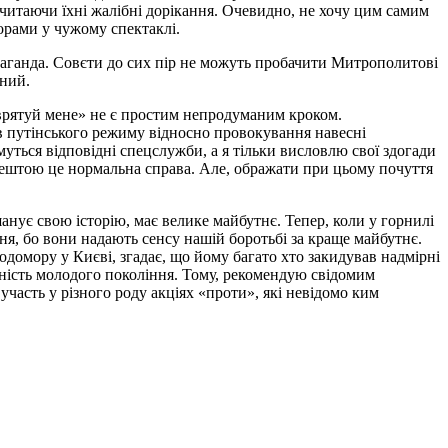
 читаючи їхні жалібні дорікання. Очевидно, не хочу цим самим
орами у чужому спектаклі.
паганда. Совєти до сих пір не можуть пробачити Митрополитові
аний.
. врятуй мене» не є простим непродуманим кроком.
ів путінського режиму відносно провокування навесні
муться відповідні спецслужби, а я тільки висловлю свої здогади
ештою це нормальна справа. Але, ображати при цьому почуття
шанує свою історію, має велике майбутнє. Тепер, коли у горнилі
ня, бо вони надають сенсу нашій боротьбі за краще майбутнє.
домору у Києві, згадає, що йому багато хто закидував надмірні
ичність молодого покоління. Тому, рекомендую свідомим
часть у різного роду акціях «проти», які невідомо ким