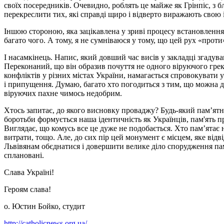
своїх посередників. Очевидно, роблять це майже як Грінпіс, з 
перекреслити тих, які справді щиро і відверто виражають свою
Іншою стороною, яка зацікавлена у зриві процесу встановленн
багато чого. А тому, я не сумніваюся у тому, що цей рух «проти
І насамкінець. Напис, який довший час висів у закладці згаду
Переконаний, що він образив почуття не одного віруючого греко
конфліктів у різних містах України, намагається спровокувати 
і припущення. Думаю, багато хто погодиться з тим, що можна
віруючих пахне чимось недобрим.
Хтось запитає, до якого висновку проваджу? Будь-який пам’ятни
боротьби формується наша ідентичність як Українців, пам'ять п
Виглядає, що комусь все це дуже не подобається. Хто пам’ятає
витрати, тощо. Але, до сих пір цей монумент є місцем, яке від
Львівянам обєднатися і довершити велике діло спорудження пам
сплановані.
Слава Україні!
Героям слава!
о. Юстин Бойко, студит
http://catholicnews.org.ua/