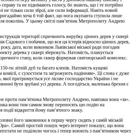
 справу та не піднімають голосу, бо знають, що і те потрібно
і не тільки сили зброї, але сили інформації. Навіть новий
 Пригадаймо хоча б той факт, що нога окупанта ступила лише
г для поколінь. У цьому світлі пам’ятник Митрополиту Андрею
онструкція території спричинить вирубку цінних дерев у сквері
я Садового і побачив, що вся ця істерія відносно цінних дерев,
оку, дата, коли виконком Львівської міської ради погодив
кту дерева у сквері збережуть. Натомість, планується
торичного стану, коли сквер формував святоюрський комплекс.
150-ти літній дуб та багато кленів. Натомість кущові
м комісії, є сухостоєм та загрожують падінням». Ці слова є дуже
, якої притримується усе лісове господарство України і не
винні бути зрубані усі дерева. А погодіться, маленька брехня є
 не проти пам’ятника Митрополиту Андрею, навпаки вона «за».
ника вони тим самим знову переносять цю подію на
 події відкриття йому пам’ятного знаку.
оловні його замовники в першу чергу сидять у самій міській
 Юра». Самий простий пошук через інтернет показує, що вона
епутати не поділили чогось і тепер воюють з пам’ятником через