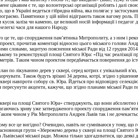
не цікавим є те, що волонтерські організації роблять і далі свою
 що в Україні ведеться гібридна війна, яка полягає у застосуванн
програємо. Памятники у цій війні відіграють також вагому роль.
ки кусок заліза чи каменю, це великий носій інформації і педаго
нелегкі часи для нашого Народу.
 то це те, що спорудження пам’ятника Митрополиту, а з ним і рек
проект, прочитав коментарі відносно цього міського голови Андрі
и словами, зацитую пояснення міської Ради від 12 грудня 2014 р
у та реконструкції площі Святого Юра: «Під час реалізації прое
0 метрів. Таким чином проектом передбачається повернення до іс
ан по лікуванню дерев у сквері, серед котрих є унікальний в'яз, 
орчувати. Також будуть зрізані 34 дерева, котрі, згідно з рішення
сквері навпроти собору св. Юра. Йдеться про відповідну селекцію
ли пересунути акценти, кажучи, що згідно планами міської Ради по
сквері на площі Святого Юра» стверджують, що вони абсолютно
магаючись зриву уже затвердженого проекту спорудження пам’ят
Таким чином у Рік Митрополита Андрея Львів так і не дочекається
му все це вигідно? Очевидно, навіть не сумніваюся у тому, що г
є засновниця групи «Збережемо дерева у сквері на площі Святого
Львівської міської ради. Можна тільки здогадуватися, що деякі д