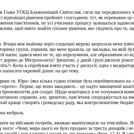
 Глава УГКЦ Блаженніший Святослав, сягає ще передвоєнних часі
е усі відповідні рішення прийняті і погоджені, тут, як переважно
удження пам’ятників, не усі учасники процесу залишаться задово
жливе, щоб вміти знайти спільне рішення, яке свідчить про те, щ
а. Вчора моя знайома через соціальні мережі запросила мене взяти
рінку групи, першим, що мене вразила, це закладка, на якій бул
Цей напис здався мені не те, що нерозумним, але образливим по в
 дерево до Митрополита? Зрештою, у даній групі рясніли різно
ть?» Коли я спробував взяти участь у дискусії, одна з модератор
ив написати окремий допис на цю тему.
кви св. Юра» (яка кілька годин пізніше була перейменована на 
проти». Перше, що вони закидають – це надто завищений коштори
 бронежилетів для солдат. Щодо кошторису я не почуваюся компет
товною справою, але, зрештою, пам’ятник споруджується на віки.
ай краще створять громадську раду, яка контролюватиме бюджет
она вибрала.
шти на військові потреби, вважаю маніпуляцією на темі війни. Вс
 ноги: «Чому мира цього не було продано за триста динаріїв і н
в злодій і мав калитку і носив те, що вкидали» (Іван, 12,4). Я с