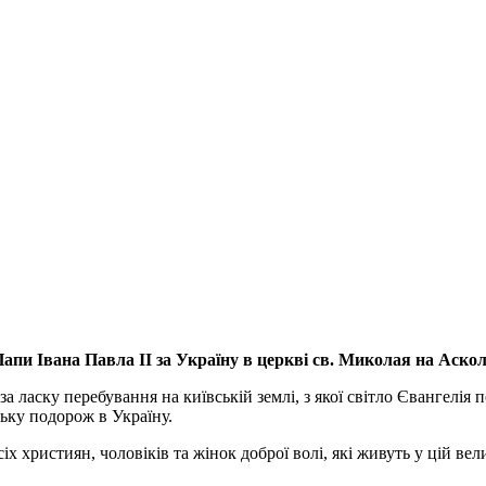
апи Івана Павла ІІ за Україну
в церкві св. Миколая на Аско
а ласку перебування на київській землі, з якої світло Євангелія 
ьку подорож в Україну.
ристиян, чоловіків та жінок доброї волі, які живуть у цій велик