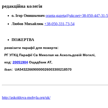
редакційна колегія
о. Ігор Онишкевич
oranta-gazeta@ukr.net
+38-050-447-31-
Любов Михайлюк
+38-050-331-73-54
ПОЖЕРТВА
реквізити парафії для пожертв:
РГ УГКЦ Парафії Св Миколая на Аскольдовій Могилі,
код:
20051904
Ощадбанк АТ,
iban: UA543226690000026003300218570
http://askoldova-mohyla.org/uk/