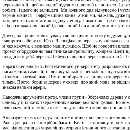
переконаний, щоб народної підтримки воно б не встояло. І для ме
робити, і цього не залишати. Ми кожного дня відчуваємо і чуємо,
термін зявився – інформаційна війна. У ній ми, на жаль, дуже 
там, де стоять пам’ятники ідолу Леніну. Памятник – це не тіль
слід розглядати великий ідеологічний і виховний чинник у так 
Друге, на що звертають увагу творці групи, про яку веду мову,
навпроти собору св. Юра. Я спеціально переглянув кілька разів 
м’яко кажучи, є великою маніпуляцією. Щоб не говорити власним
проект спорудження пам’ятника митрополиту Андрею Шептицьком
посадити іще 54 дерева. Це будуть дорослі дерева висотою 5-1
Наразі спеціалісти з Лісотехнічного університету розробляють пл
насадження, самосій, та велику кількість пеньків планується вик
чіткими і зрозумілими. Ніхто не збирається знищувати дерев у 
тільки. Проте, борці за дерева у сквері, про який мова, виріши
знаком великої афери.
Наводячи аргументи проти, члени групи «Збережемо дерева у 
Однак, у цих їхніх твердженнях вбачаю великий фальш. Бо до
невизначений термін, а отже знову невідоми коли він постане. 
Аналізуючи весь цей рух «проти» виникає логічне запитання: ко
Раді. Для цього не потрібно багато. Вистачає поглянути, ким 
має відношення до управління охорони історичного середовища 