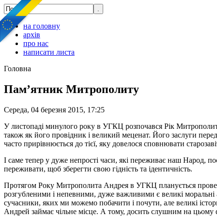
на головну
архів
про нас
написати листа
Головна
Пам’ятник Митрополиту
Середа, 04 березня 2015, 17:25
У листопаді минулого року в УГКЦ розпочався Рік Митрополита
також як його провідник і великий меценат. Його заслуги пере
часто прирівнюється до тієї, яку довелося сповнювати староз
І саме тепер у дуже непрості часи, які переживає наш Народ, п
переживати, щоб зберегти свою гідність та ідентичність.
Протягом Року Митрополита Андрея в УГКЦ планується проведен
розгубленими і непевними, дуже важливими є великі моральні а
сучасники, яких ми можемо побачити і почути, але великі істори
Андрей займає чільне місце. А тому, досить слушним на цьому ф