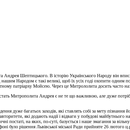
 Андрея Шептицького. В історію Українського Народу він вписав
д нашим Народом є такі великі, щоб їх усіх годі охопити одним 
авітному патріарху Мойсею. Через це Митрололита досить часто 
остать Митрополита Андрея є не те що важливою, але дуже потріб
ня дуже багатьох заходів, які ставлять собі за мету пізнання 
вторитети, які додають надії і відваги у побудові майбутнього н
чні постаті, на яких, по-суті, базується і наше змагання за віль
оні було рішення Львівської міської Ради прийняте 26 лютого ц.