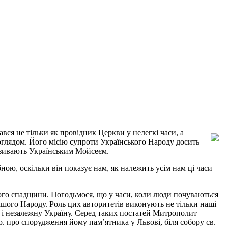
ся не тільки як провідник Церкви у нелегкі часи, а
поглядом. Його місію супроти Українського Народу досить
називають Українським Мойсеєм.
ною, оскільки він показує нам, як належить усім нам ці часи
його спадщини. Погодьмося, що у часи, коли люди почуваються
ашого Народу. Роль цих авторитетів виконують не тільки наші
ну і незалежну Україну. Серед таких постатей Митрополит
р. про спорудження йому пам’ятника у Львові, біля собору св.