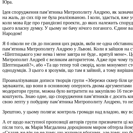
Юра.
Ідея спорудження пам’ятника Митрополиту Андрею, як зазначив
на жаль, до сих пір не була реалізованою. І коли, здається, вж
коли мова йде про грандіозні проекти, до яких належить спор
цього власну думку. У цьому не бачу нічого поганого. Єдине ва
Народом!
Я б ніколи не сів до писання цих рядків, якби не одна обставин
пам’ятника Митрополиту Андрею у Львові. Коли я зайшов на сто
«Шептицького уже нема і мене завтра не буде.. врятуй мене». 
Митрополит Андрей є великим авторитетом. Адже при чому тут
Шептицький?», або «Та що тепер той сморід, коли монумент стої
однодумців. З цього я зрозумів, що там я зайвий, а тому виріш
Проаналізувавши дописи творців групи «Збережи сквер біля цер
зауважити, що вони в основному оперують двома аргументами «
модератори групи, можна було витратити на закупівлю 16 тисяч
коштують. Знаю одне, що спорудження пам’ятників є досить кош
свою лепту у побудову пам’ятника Митрополиту Андрею, то нех
Зрештою, у цьому полягає контроль громади над владою, яку в
А от щодо наступної пропозиції авторів групи призначити ці ко
після того, як Марія Магдалина дороцінним миром обтерла йому
«Сказав же він це не тому, що журився вбогими, але тому, що бу