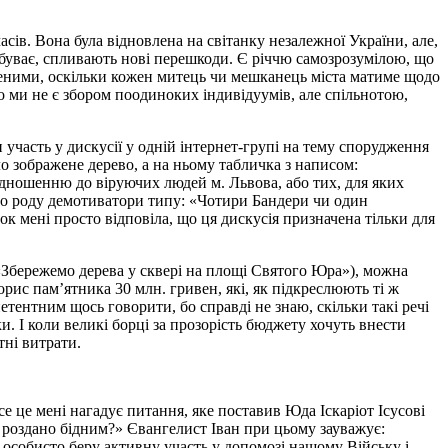
в. Вона була відновлена на світанку незалежної України, але,
 це буває, спливають нові перешкоди. Є річчю самозрозумілою, що
леними, оскільки кожен митець чи мешканець міста матиме щодо
о ми не є збором поодиноких індивідуумів, але спільнотою,
 участь у дискусії у одній інтернет-групі на тему спорудження
о зображене дерево, а на ньому табличка з написом:
ідношенню до віруючих людей м. Львова, або тих, для яких
го роду демотиватори типу: «Чотири Бандери чи один
ок мені просто відповіла, що ця дискусія призначена тільки для
«Збережемо дерева у сквері на площі Святого Юра»), можна
с пам’ятника 30 млн. гривен, які, як підкреслюють ті ж
ентним щось говорити, бо справді не знаю, скільки такі речі
 І коли великі борці за прозорість бюджету хочуть внести
ні витрати.
е це мені нагадує питання, яке поставив Юда Іскаріот Ісусові
е роздано бідним?» Євангелист Іван при цьому зауважує:
ам особисто беру активну участь у допомозі нашому Війську і