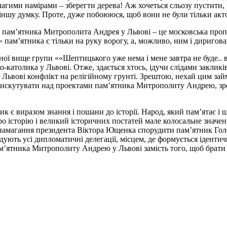
благими намірами – зберегти дерева! Аж хочеться сльозу пустити,
 іншу думку. Проте, дуже побоююся, щоб вони не були тільки акт
я пам’ятника Митрополита Андрея у Львові – це московська про
» пам’ятника є тільки на руку ворогу, а, можливо, ним і диригов
ваної вище групи ««Шептицького уже нема і мене завтра не буде.
-католика у Львові. Отже, здається хтось, ідучи слідами заклик
у Львові конфлікт на релігійному грунті. Зрештою, нехай цим зай
 дискутувати над проектами пам’ятника Митрополиту Андрею, зр
к є виразом знання і пошани до історії. Народ, який пам’ятає і 
ро історію і великий історичних постатей мале колосальне значен
 намагання президента Віктора Ющенка спорудити пам’ятник Голо
відують усі дипломатичні делегації, місцем, де формується ідент
’ятника Митрополиту Андрею у Львові замість того, щоб брати у