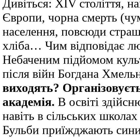
Дивіться: XIV століття, н
Європи, чорна смерть (чу
населення, повсюди стра
хліба… Чим відповідає лю
Небаченим підйомом культ
після війн Бог­дана Хмель
виходять? Організовуєт
академія.
В освіті здійс­н
навіть в сільських школах
Бульби приїжджають сини з