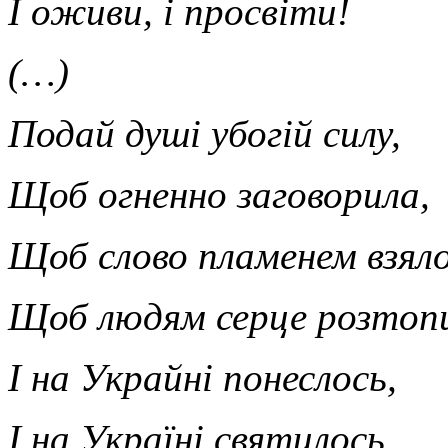
І оживи, і просвіти!
(…)
Подай душі убогій силу,
Щоб огненно заговорила,
Щоб слово пламенем взяло
Щоб людям серце розтоп
І на Украйні понеслось,
І на Україні святилось