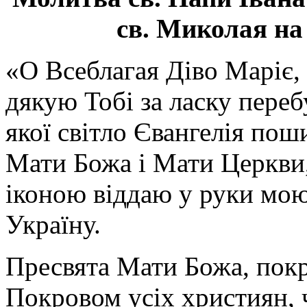
св. Миколая на
«О Всеблагая Діво Маріє,
дякую Тобі за ласку перебу
якої світло Євангелія поши
Мати Божа і Мати Церкви
іконою віддаю у руки мою
Україну.
Пресвята Мати Божа, пок
Покровом усіх християн, ч