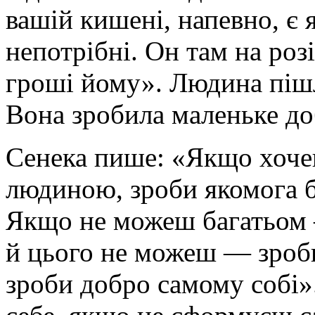
вашій кишені, напевно, є 
непотрібні. Он там на роз
гроші йому». Людина пішл
Вона зробила маленьке доб
Сенека пише: «Якщо хоч
людиною, зроби якомога б
Якщо не можеш багатьом 
й цього не можеш — зроб
зроби добро самому собі