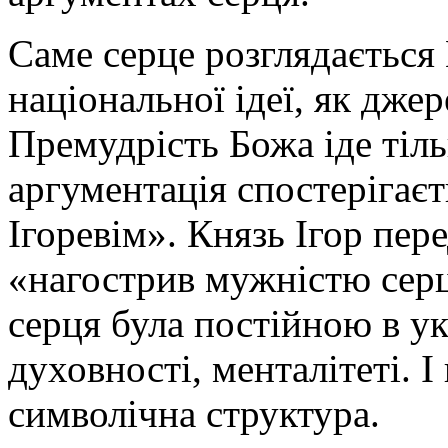
Саме серце розглядається
національної ідеї, як дже
Премудрість Божа іде тіл
аргументація спостерігаєт
Ігоревім». Князь Ігор пере
«нагострив мужністю серц
серця була постійною в ук
духовності, менталітеті. І
символічна структура.