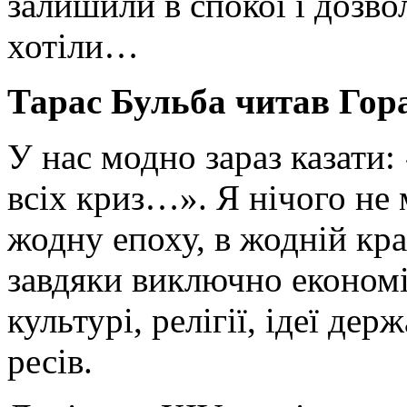
залишили в спокої і дозво
хотіли…
Тарас Бульба читав Гора
У нас модно зараз казати:
всіх криз…». Я нічого не 
жодну епоху, в жодній кра
завдяки виключно економ
культурі, релігії, ідеї де
ресів.