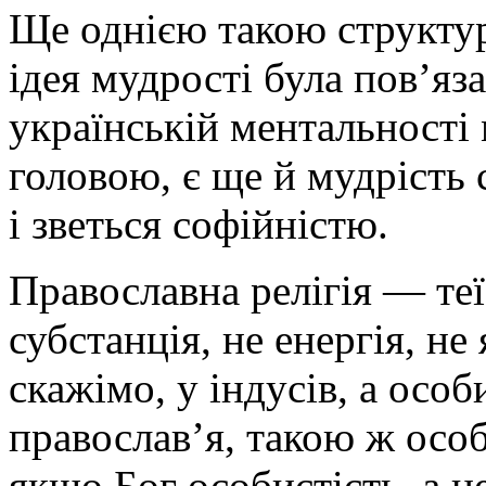
Ще однією такою структур
ідея мудрості була пов’яз
українській ментальності м
головою, є ще й мудрість 
і зветься софійністю.
Православна релігія — теїс
субстанція, не енергія, не
скажімо, у індусів, а особ
православ’я, такою ж особ
якщо Бог особистість, а не 