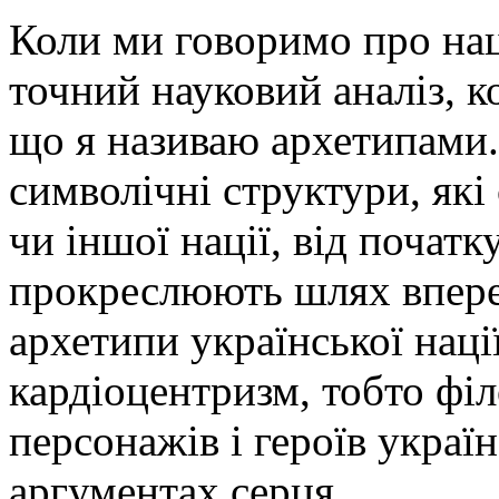
Коли ми говоримо про нац
точний науковий аналіз, к
що я називаю архетипами.
символічні структури, які 
чи іншої нації, від початк
прокреслюють шлях впере
архетипи української наці
кардіоцентризм, тобто філ
персонажів і героїв україн
аргументах серця.