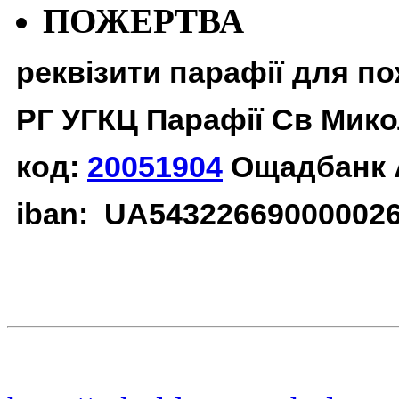
ПОЖЕРТВА
реквізити парафії для п
РГ УГКЦ Парафії Св Мико
код:
20051904
Ощадбанк 
iban: UA54322669000002