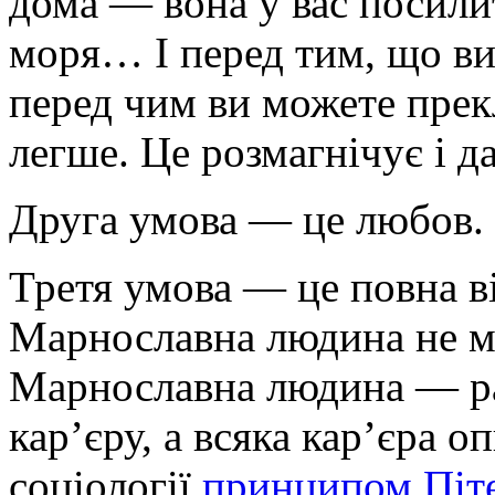
дома — вона у вас посилит
моря… І перед тим, що ви
перед чим ви можете прек
легше. Це розмагнічує і да
Друга умова — це любов.
Третя умова — це пов­на в
Марнославна людина не м
Марнославна людина — ра
кар’єру, а всяка кар’єра о
соціології
принципом Піт