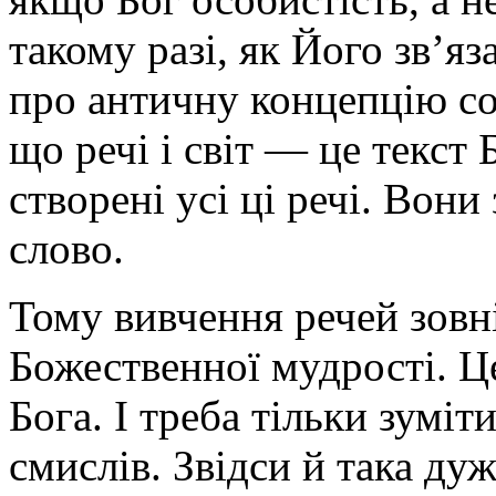
такому разі, як Його зв’яз
про античну концепцію соф
що речі і світ — це текст 
створені усі ці речі. Вон
слово.
Тому вивчення речей зовн
Божествен­ної мудрості. Ц
Бога. І треба тільки зумі
смислів. Звідси й така дуж