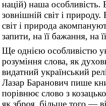
націй) наша особливість.
зовнішній світ і природу.
світ і природа акомпануют
запити, на її бажання, на ї
Ще однією особливістю ук
розуміння слова, як духовн
видатний український релі
Лазар Баранович пише кн
порівнює слово з козацьк
як зброя, більше того — в