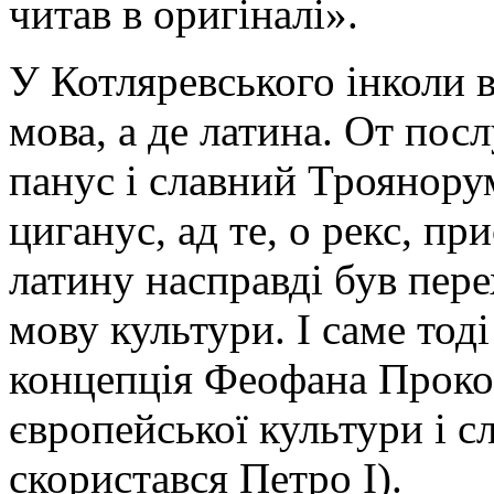
читав в оригіналі».
У Котля­ревського інколи 
мова, а де латина. От пос
панус і славний Троянорум
циганус, ад те, о рекс, пр
латину насправді був пер
мову культури. І саме тод
концепція Феофана Прокоп
європейської культури і с
скористався Петро I).