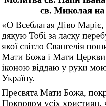
св. Миколая на
«О Всеблагая Діво Маріє,
дякую Тобі за ласку перебу
якої світло Євангелія поши
Мати Божа і Мати Церкви
іконою віддаю у руки мою
Україну.
Пресвята Мати Божа, пок
Покровом усіх християн, ч