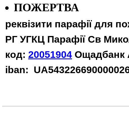
ПОЖЕРТВА
реквізити парафії для п
РГ УГКЦ Парафії Св Мико
код:
20051904
Ощадбанк 
iban: UA54322669000002