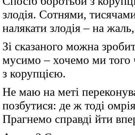
Спосіб боротьби з корупці
злодія. Сотнями, тисячами
налякати злодія – на жаль
Зі сказаного можна зроби
мусимо – хочемо ми того 
з корупцією.
Не маю на меті переконув
позбутися: де ж тоді омрі
Прагнемо справді йти впер