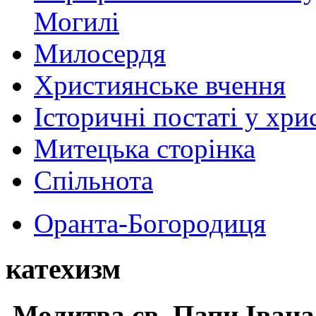
Могилі
Милосердя
Християнське вчення
Історичні постаті у хри
Митецька сторінка
Спільнота
Оранта-Богородиця
катехизм
Молитва св.
Папи Івана