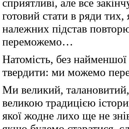
сприятливі, але все закін
готовий стати в ряди тих, 
належних підстав повтор
переможемо…
Натомість, без найменшої
твердити: ми можемо пер
Ми великий, талановитий,
великою традицією істори
якої жодне лихо ще не зн
якщо будемо старатися, єд