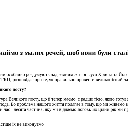
аймо з малих речей, щоб вони були сталі
яни особливо роздумують над земним життя Ісуса Христа та Його
УГКЦ, розповідає про те, як правильно провести великопісний ча
икого посту?
ура Великого посту, що її тепер маємо, є радше тією, якою готув
пода. Бо проблема нашого життя полягає в тому, що ми живемо в 
 час - десята частина, яку ми віддаємо Богові. Бо цілий рік ми п
стіше їх не виконуємо