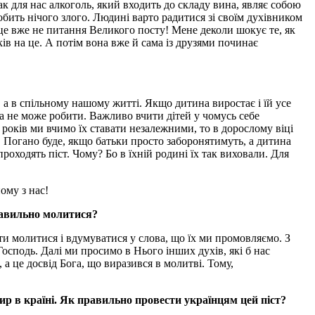
ак для нас алкоголь, який входить до складу вина, являє собою
обить нічого злого. Людині варто радитися зі своїм духівником
І це вже не питання Великого посту! Мене деколи шокує те, як
ів на це. А потім вона вже й сама із друзями починає
а в спільному нашому житті. Якщо дитина виростає і їй усе
она не може робити. Важливо вчити дітей у чомусь себе
років ми вчимо їх ставати незалежними, то в дорослому віці
. Погано буде, якщо батьки просто заборонятимуть, а дитина
проходять піст. Чому? Бо в їхній родині їх так виховали. Для
ому з нас!
правильно молитися?
ати молитися і вдумуватися у слова, що їх ми промовляємо. З
Господь. Далі ми просимо в Нього інших духів, які б нас
 це досвід Бога, що виразився в молитві. Тому,
мир в країні. Як правильно провести українцям цей піст?