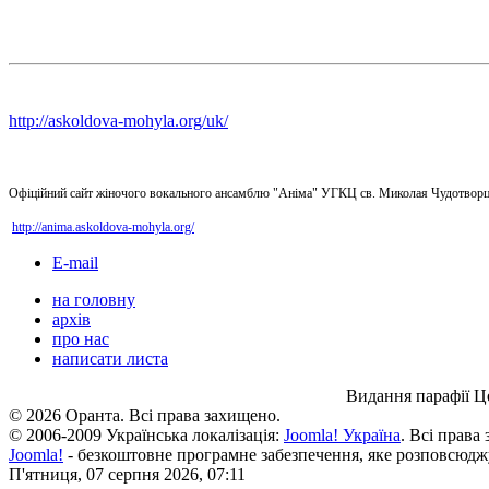
http://askoldova-mohyla.org/uk/
Офіційний сайт жіночого вокального ансамблю "Аніма" УГКЦ св. Миколая Чудотворц
http://anima.askoldova-mohyla.org/
E-mail
на головну
архів
про нас
написати листа
Видання парафії Ц
© 2026 Оранта. Всі права захищено.
© 2006-2009 Українська локалізація:
Joomla! Україна
. Всі права
Joomla!
- безкоштовне програмне забезпечення, яке розповсюдж
П'ятниця, 07 серпня 2026, 07:11