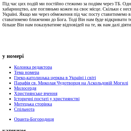
Під час цих подій ми постійно стежимо за подіям через ТБ. Одна
хабарництво, але погляньмо кожен на своє місце. Скільки є несп
Україні. Якщо ми через обмеження під час посту ставитимемо в
ставатимемо ближчими до Бога. Тоді Він нам буде відкривати те
більше Він нам показуватиме відповідей на те, як нам далі діяти
у номері
Колонка редактора
Тема номера
Греко-католицька церква в Україні і світі
Парафія св. Миколая Чудотворця на Аскольдовій Могилі
Милосердя
Християнське вчення
Історичні постаті у християнстві
Митецька сторінка
Спільнота
Оранта-Богородиця
катехизм