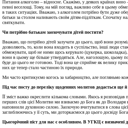
Питання алкоголю – відносне. Скажімо, у деяких країнах вино –
певні веселощі. Тому, на мій погляд, важливо себе в цьому обм
в таких ситуаціях. Вважаю, з алкоголем потрібно бути дуже обе
батьки за столом наливають своїм дітям-підліткам. Спочатку нал
святкувати.
Чи потрібно батькам заохочувати дітей постити?
Вважаю, що потрібно дітей залучати до цього, щоб вони розумі
дозволяють, то, коли вона входить в суспільство, інші люди ста
обмежувати, щоб не ними щось керувало (цукерка, шоколадка), 
вони в цьому ще більше утвердяться. Але, наголошую, цьому по
буде до цього не готовою. Тоді вона це сприйме як велику прикрі
них це тепер стало частиною їх природи.
Ми часто критикуємо когось за хабарництво, але погляньмо коже
Під час посту до переліку щоденних молитов додається ще 
ЇЇ зміст важко окреслити кількома словами. Якось я розповідав 
перших слів цієї Молитви ми взиваємо до Бога як до Володаря н
наповнили духовною силою. Заохочую вчитуватися в слова цієї 
заглиблюючись у її суть, ми доторкаємося до цього досвіду Бога
Цьогорічний піст для нас є особливим. В УГКЦ є визначені д