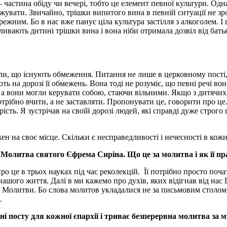
 частина обіду чи вечері, тобто це елемент певної культури. Одн
ежувати. Звичайно, трішки випитого вина в певній ситуації не зр
режним. Бо в нас вже панує ціла культура застілля з алкоголем. 
ивають дитині трішки вина і вона ніби отримала дозвіл від батьк
ли, що існують обмеження. Питання не лише в церковному пості, 
ють на дорозі її обмежень. Вона тоді не розуміє, що певні речі в
а вони могли керувати собою, стаючи вільними. Якщо з дитячих 
трібно вчити, а не заставляти. Пропонувати це, говорити про це
сть. Я зустрічав на своїй дорозі людей, які справді дуже строго 
н на своє місце. Скільки є несправедливості і нечесності в кожн
й Молитва святого Єфрема Сиріна. Що це за молитва і як її 
про це в трьох науках під час реколекцій. Її потрібно просто поч
ашого життя. Далі в ми кажемо про духів, яких відігнав від нас 
Молитви. Бо слова молитов укладалися не за письмовим столом, а
.
ні посту для кожної єпархії і триває безперервна молитва за 