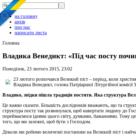
на головну
архів
про нас
написати листа
Головна
Владика Венедикт: «Під час посту почин
Понеділок, 23 лютого 2015, 23:02
23 лютого розпочався Великий піст – період, коли христи
Владика Венедикт, голова Патріаршої Літургійної комісії 
Владико, звідки пішла традиція постити. Яка структура Вел
Це важко сказати. Більшість дослідників вважають, що та структ
структура посту так розвинулася, щоб навертати людину до Гос
переймаємося ідеями цього світу, думками, бажаннями. Тому цей
того, що ми залежні, щоб бути з Господом.
Деколи ми робимо величезні постанови на Великий піст і найча