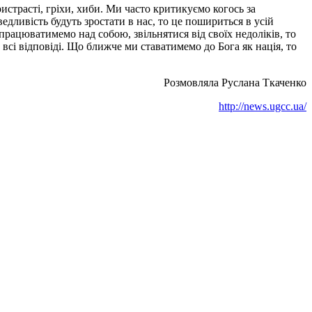
истрасті, гріхи, хиби. Ми часто критикуємо когось за
едливість будуть зростати в нас, то це пошириться в усій
рацюватимемо над собою, звільнятися від своїх недоліків, то
всі відповіді. Що ближче ми ставатимемо до Бога як нація, то
Розмовляла Руслана Ткаченко
http://news.ugcc.ua/