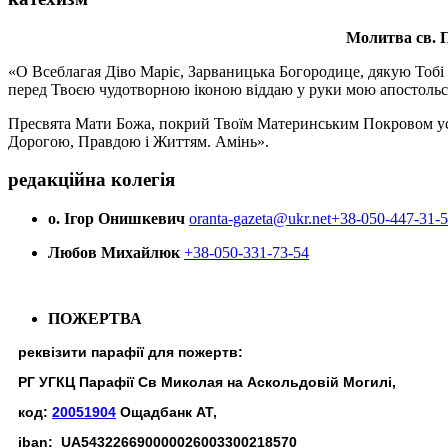
Молитва св.
П
«О Всеблагая Діво Маріє, Зарваницька Богородице, дякую Тобі з
перед Твоєю чудотворною іконою віддаю у руки мою апостольс
Пресвята Мати Божа, покрий Твоїм Материнським Покровом усіх х
Дорогою, Правдою і Життям. Амінь».
редакційна колегія
о. Ігор Онишкевич
oranta-gazeta@ukr.net
+38-050-447-31-
Любов Михайлюк
+38-050-331-73-54
ПОЖЕРТВА
реквізити парафії для пожертв:
РГ УГКЦ Парафії Св Миколая на Аскольдовій Могилі,
код:
20051904
Ощадбанк АТ,
iban: UA543226690000026003300218570