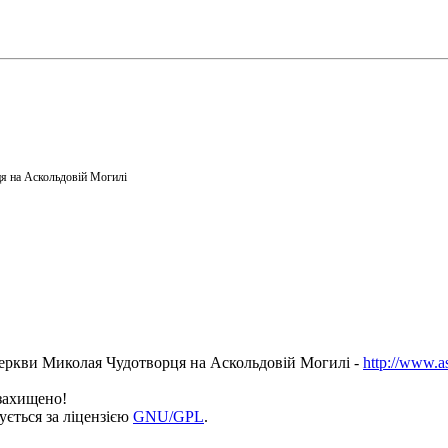
я на Аскольдовій Могилі
еркви Миколая Чудотворця на Аскольдовій Могилі -
http://www.a
 захищено!
ується за ліцензією
GNU/GPL
.