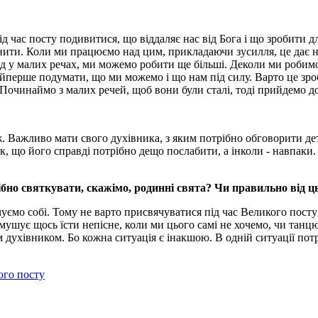
 під час посту подивитися, що віддаляє нас від Бога і що зробити
нити. Коли ми працюємо над цим, прикладаючи зусилля, це дає н
д у малих речах, ми можемо робити ще більші. Деколи ми робимо 
йперше подумати, що ми можемо і що нам під силу. Варто це зро
 Починаймо з малих речей, щоб вони були сталі, тоді прийдемо д
ж. Важливо мати свого духівника, з яким потрібно обговорити дет
к, що його справді потрібно дещо послабити, а інколи - навпаки
рібно святкувати, скажімо, родинні свята? Чи правильно від 
чуємо собі. Тому не варто присвячуватися під час Великого посту
мушує щось їсти непісне, коли ми цього самі не хочемо, чи танцю
м духівником. Бо кожна ситуація є інакшою. В одній ситуації пот
ого посту