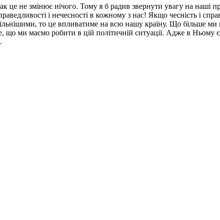
к це не змінює нічого. Тому я б радив звернути увагу на наші пр
раведливості і нечесності в кожному з нас! Якщо чесність і справ
ільнішими, то це впливатиме на всю нашу країну. Що більше ми п
, що ми маємо робити в цій політичній ситуації. Адже в Ньому є 
.