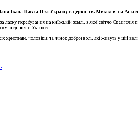
апи Івана Павла ІІ за Україну
в церкві св. Миколая на Аско
а ласку перебування на київській землі, з якої світло Євангелія 
ьку подорож в Україну.
ристиян, чоловіків та жінок доброї волі, які живуть у цій велик
57