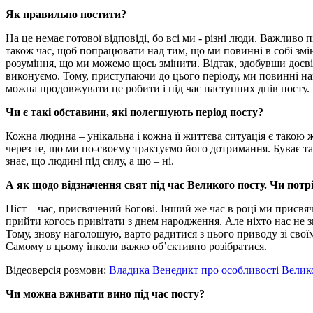
Як правильно постити?
На це немає готової відповіді, бо всі ми - різні люди. Важливо
також час, щоб попрацювати над тим, що ми повинні в собі змі
розуміння, що ми можемо щось змінити. Відтак, здобувши досві
виконуємо. Тому, приступаючи до цього періоду, ми повинні на
можна продовжувати це робити і під час наступних днів посту.
Чи є такі обставини, які полегшують період посту?
Кожна людина – унікальна і кожна її життєва ситуація є такою 
через те, що ми по-своєму трактуємо його дотримання. Буває та
знає, що людині під силу, а що – ні.
А як щодо відзначення свят під час Великого посту. Чи пот
Піст – час, присвячений Богові. Інший же час в році ми присвя
прийти когось привітати з днем народження. Але ніхто нас не з
Тому, знову наголошую, варто радитися з цього приводу зі свої
Самому в цьому інколи важко об’єктивно розібратися.
Відеоверсія розмови:
Владика Венедикт про особливості Велик
Чи можна вживати вино під час посту?