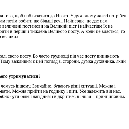
 для того, щоб наблизитися до Нього. У духовному житті потрібен
ам потім робити ще більші речі. Найперше, це дає нам
величезні постанови на Великий піст і найчастіше їх не
бити в перший тиждень Великого посту. А коли це вдасться, то
о великих.
алі свого посту. Бо часто труднощі під час посту виникають
. Тому важливим є цей погляд зі сторони, думка духівника, який
цього утримуватися?
 чомусь іншому. Звичайно, бувають різні ситуації. Можна і
вати. Можна прийти на годинку і піти. Усе залежить від нас.
рібно бути більш лагідним і відкритим, в іншій – принциповим.