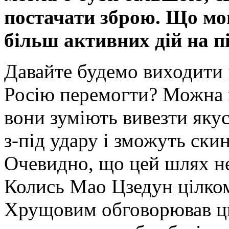
постачати зброю. Що мо
більш активних дій на 
Давайте будемо виходити 
Росію перемогти? Можна 
вони зуміють вивезти яку
з-під удару і зможуть ски
Очевидно, що цей шлях не
Колись Мао Цзедун цілко
Хрущовим обговорював цю