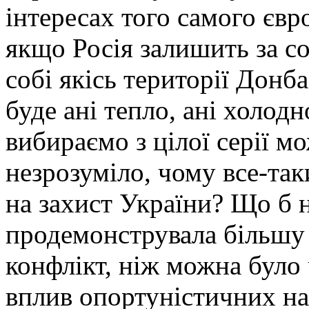
інтересах того самого єв
якщо Росія залишить за с
собі якісь території Донб
буде ані тепло, ані холодн
вибираємо з цілої серії м
незрозуміло, чому все-так
на захист України? Що б н
продемонструвала більшу 
конфлікт, ніж можна було
вплив опортуністичних нас