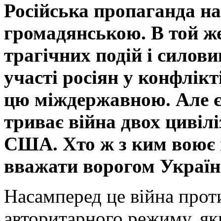
Російська пропаганда на
громадянською. В той же
трагічних подій і силов
участі росіян у конфлікт
цю міждержавною. Але є
триває війна двох цивілі
США. Хто ж з ким воює н
вважати ворогом Украї
Насамперед це війна проти
авторитарного режиму, як