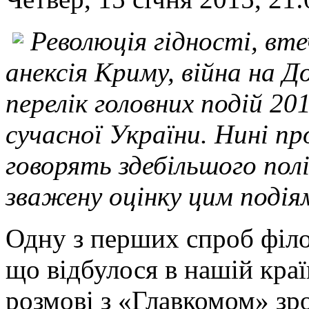
Революція гідності, вт
анексія Криму, війна на Д
перелік головних подій 201
сучасної України. Нині пр
говорять здебільшого полі
зважену оцінку цим подія
Одну з перших спроб філо
що відбулося в нашій краї
розмові з «Главкомом» зр