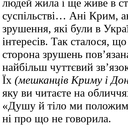
людей жила і ще живе в с
суспільстві… Ані Крим, а
зрушення, які були в Укра
інтересів. Так сталося, щ
сторона зрушень пов’язан
найбільш чуттєвий зв’язо
Їх
(мешканців Криму і До
яку ви читаєте на обличч
«Душу й тіло ми положим
ні про що не говорила.