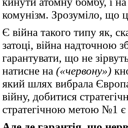
кинути атомну бомбу, і н
комунізм. Зрозуміло, що ц
Є війна такого типу як, ск
затоці, війна надточною 
гарантувати, що не зірвуть
натисне на
(«червону»)
кно
який шлях вибрала Європа
війну, добитися стратегіч
стратегічною метою №1 є 
Але де гарантія, що нер