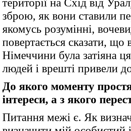
території на Схід від Ура
зброю, як вони ставили пе
якомусь розумінні, вочеви
повертається сказати, що 
Німеччини була затіяна ця
людей і врешті привели д
До якого моменту прост
інтереси, а з якого пере
Питання межі є. Як визнач
визначити мій особистий 