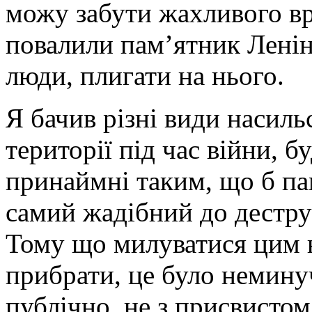
можу забути жахливого вр
повалили пам’ятник Ленін
люди, плигати на нього.
Я бачив різні види насиль
території під час війни, 
принаймні таким, що б пам
самий жадібний до деструк
Тому що милуватися цим 
прибрати, це було немину
публічно, не з присвистом