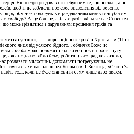
серця. Він щедро роздавав потребуючим те, що посідав, а це
еїв, щоб ті не забували про своє визволення від ворогів.
селощів, обміном подарунків й роздаванням милостині убогим
нам свободу? А ще більше, скільки разів звільняє нас Спаситель
ня, що може зрівнятися з даруванням прощення гріхів та
ашого життя суєтного, … а дорогоцінною кров’ю Христа…» (1Пет
й свого лиця від усякого бідного, і обличчя Боже не
в, кожна особа може положити кілька копійок в простягнуту
ою рукою, не дозволяймо йому робити цього, радше скажімо,
 нас роздавати милостині, допомагати потребуючим, не
сть святих захищає нас перед Богом (св. І. Золотоу., «Слово 3-
навіть тоді, коли це буде становити суму, лише двох драхм.