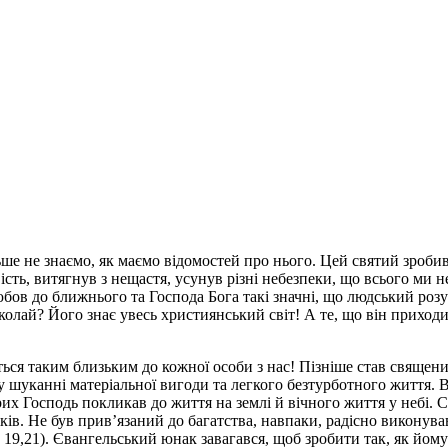
льше не знаємо, як маємо відомостей про нього. Цей святий зробив
сть, витягнув з нещастя, усунув різні небезпеки, що всього ми 
юбов до ближнього та Господа Бога такі значні, що людський роз
олай? Його знає увесь християнський світ! А те, що він приходи
ться таким близьким до кожної особи з нас! Пізніше став священик
у шуканні матеріальної вигоди та легкого безтурботного життя. 
их Господь покликав до життя на землі й вічного життя у небі.
тьків. Не був прив’язаний до багатства, навпаки, радісно викон
т 19,21). Євангельський юнак завагався, щоб зробити так, як йо