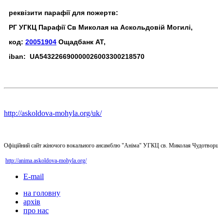
реквізити парафії для пожертв:
РГ УГКЦ Парафії Св Миколая на Аскольдовій Могилі,
код:
20051904
Ощадбанк АТ,
iban: UA543226690000026003300218570
http://askoldova-mohyla.org/uk/
Офіційний сайт жіночого вокального ансамблю "Аніма" УГКЦ св. Миколая Чудотворц
http://anima.askoldova-mohyla.org/
E-mail
на головну
архів
про нас