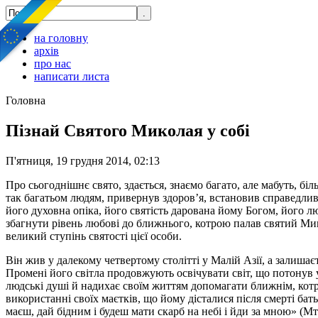
на головну
архів
про нас
написати листа
Головна
Пізнай Святого Миколая у собі
П'ятниця, 19 грудня 2014, 02:13
Про сьогоднішнє свято, здається, знаємо багато, але мабуть, бі
так багатьом людям, привернув здоров’я, встановив справедливі
його духовна опіка, його святість дарована йому Богом, його л
збагнути рівень любові до ближнього, котрою палав святий Мик
великий ступінь святості цієї особи.
Він жив у далекому четвертому столітті у Малій Азії, а залишає
Промені його світла продовжують освічувати світ, що потонув 
людські душі й надихає своїм життям допомагати ближнім, котр
використанні своїх маєтків, що йому дісталися після смерті ба
маєш, дай бідним і будеш мати скарб на небі і йди за мною» (М