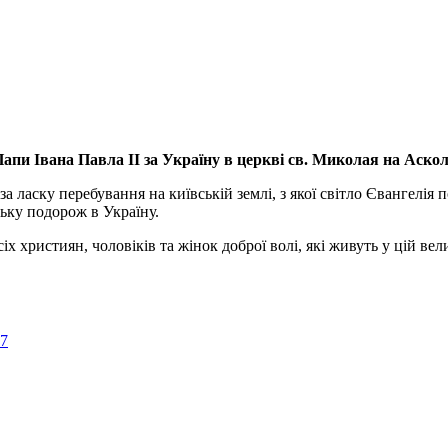
апи Івана Павла ІІ за Україну
в церкві св. Миколая на Аско
а ласку перебування на київській землі, з якої світло Євангелія 
ьку подорож в Україну.
ристиян, чоловіків та жінок доброї волі, які живуть у цій велик
57