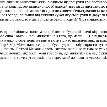
им, чинити милостині, бути людиною щедрої руки і милостивого 
ь. В книзі Естер записано, що Мардохей звертався листовно до юд
ра, котрі повинні залишатися для них днями бенкетування та ве
 нас Господь звільнив від тяжіння чужої людської руки й дарував 
 він вміло закидає у світі і ловить безліч людей!? Хіба є милости
йте, що не тлінним золотом чи сріблом ви були вибавлені від в
ого сина Товію: «Роби милостиню з того, що маєш. … Не відверта
дних навколо себе, вони не вимагають від нас надзвичайних даткі
. Сир 3,30). Може наше серце пробує осудити особу з простягнут
риносить. Святий Миколай своїм життям закликає та навчає усіх
че до великої мудрості, коли говорить, що милостиня, а не дружні
Писання та Божих угодників і не переставаймо чинити милостині, 