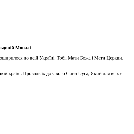
льдовій Могилі
поширилося по всій Україні. Тобі, Мати Божа і Мати Церкви,
ій країні. Провадь їх до Свого Сина Ісуса, Який для всіх є