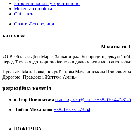
Історичні постаті у християнстві
Митецька сторінка
Спільнота
Оранта-Богородиця
катехизм
Молитва св.
П
«О Всеблагая Діво Маріє, Зарваницька Богородице, дякую Тобі з
перед Твоєю чудотворною іконою віддаю у руки мою апостольс
Пресвята Мати Божа, покрий Твоїм Материнським Покровом усіх х
Дорогою, Правдою і Життям. Амінь».
редакційна колегія
о. Ігор Онишкевич
oranta-gazeta@ukr.net
+38-050-447-31-
Любов Михайлюк
+38-050-331-73-54
ПОЖЕРТВА