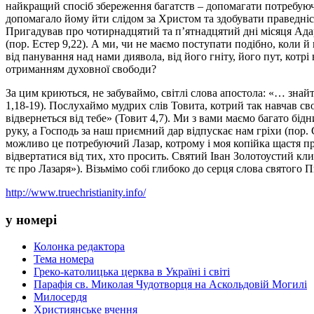
найкращий спосіб збереження багатств – допомагати потребуюч
допомагало йому йти слідом за Христом та здобувати праведніст
Пригадував про чотирнадцятий та п’ятнадцятий дні місяця Ада
(пор. Естер 9,22). А ми, чи не маємо поступати подібно, коли й
від панування над нами диявола, від його гніту, його пут, котрі
отриманням духовної свободи?
За цим криються, не забуваймо, світлі слова апостола: «… зна
1,18-19). Послухаймо мудрих слів Товита, котрий так навчав св
відвернеться від тебе» (Товит 4,7). Ми з вами маємо багато бі
руку, а Господь за наш приємний дар відпускає нам гріхи (пор
можливо це потребуючий Лазар, котрому і моя копійка щастя п
відвертатися від тих, хто просить. Святий Іван Золотоустий кли
тє про Лазаря»). Візьмімо собі глибоко до серця слова святого 
http://www.truechristianity.info/
у номері
Колонка редактора
Тема номера
Греко-католицька церква в Україні і світі
Парафія св. Миколая Чудотворця на Аскольдовій Могилі
Милосердя
Християнське вчення