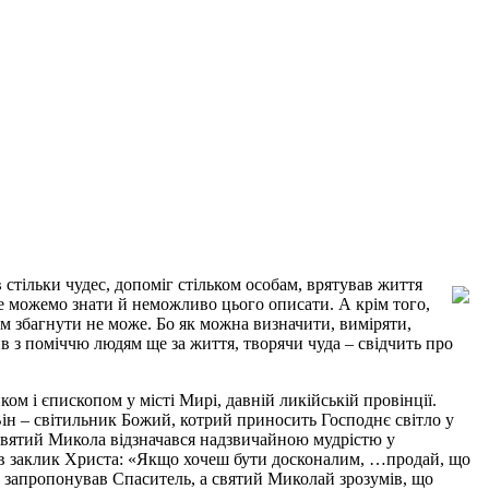
 стільки чудес, допоміг стільком особам, врятував життя
не можемо знати й неможливо цього описати. А крім того,
ум збагнути не може. Бо як можна визначити, виміряти,
в з поміччю людям ще за життя, творячи чуда – свідчить про
ом і єпископом у місті Мирі, давній ликійській провінції.
Він – світильник Божий, котрий приносить Господнє світло у
 Святий Микола відзначався надзвичайною мудрістю у
ував заклик Христа: «Якщо хочеш бути досконалим, …продай, що
му запропонував Спаситель, а святий Миколай зрозумів, що