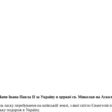
апи Івана Павла ІІ за Україну
в церкві св. Миколая на Аско
а ласку перебування на київській землі, з якої світло Євангелія 
ьку подорож в Україну.