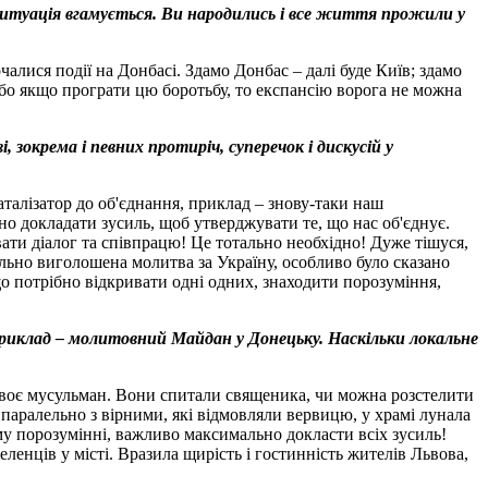
і ситуація вгамується. Ви народились і все життя прожили у
чалися події на Донбасі. Здамо Донбас – далі буде Київ; здамо
, бо якщо програти цю боротьбу, то експансію ворога не можна
 зокрема і певних протиріч, суперечок і дискусій у
аталізатор до об'єднання, приклад – знову-таки наш
но докладати зусиль, щоб утверджувати те, що нас об'єднує.
ати діалог та співпрацю! Це тотально необхідно! Дуже тішуся,
льно виголошена молитва за Україну, особливо було сказано
що потрібно відкривати одні одних, знаходити порозуміння,
 приклад – молитовний Майдан у Донецьку. Наскільки локальне
и двоє мусульман. Вони спитали священика, чи можна розстелити
 паралельно з вірними, які відмовляли вервицю, у храмі лунала
му порозумінні, важливо максимально докласти всіх зусиль!
ленців у місті. Вразила щирість і гостинність жителів Львова,