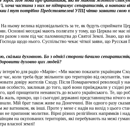
 зброї. Йде мова про фанатиків, які не мають жодного стосунк
ї, хоча частина з них не підтримує сепаратистів, а навпаки в
ви і тут потрібно Предстоятелеві УПЦ чітко заявити свою по
а ньому велика відповідальність за те, як будуть сприймати Цер
мирян. Основні меседжі мають полягати у тому, що Церква не має
ти разом з ним під час паломництва до Святої Землі. Знаю, що 
 Господа щодо нього. Суспільство чекає чіткої заяви, що Русская
ою, скільки духовною. Бо з однієї сторони бачимо сепаратистів
оздоровити духовно цих людей?
інтерв'ю для радіо «Марія»: «Ми маємо показати українцям Сход
 час, коли треба буде звільнити цю територію від окупантів, та
оювати довіру жителів Сходу. Після Помаранчевої революції у нас
ав особисто, закликав до того, щоб вони приїжджали у східні рег
ого, щоб прищепити ненависть до всього українського. Те, що роб
На жаль, прикро, що і сьогодні державні представництва нічого н
али. Мій брат також живе на Донеччині. Він одного разу сказав ме
 же ватником, як інші. Проте у мене є надія на вихід з цього ста
н не припиняє молитви. Вірні різних релігійних напрямків і нада
раїнцям на окупованих територіях, які перебувають на межі гума
тра власної землі!