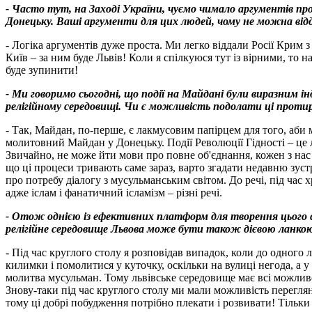
- Часто тут, на Заході України, чуємо чимало аргументів про
Донецьку. Ваші аргументи для цих людей, чому не можна від
- Логіка аргументів дуже проста. Ми легко віддали Росії Крим з
Київ – за ним буде Львів! Коли я спілкуюся тут із вірними, то
буде зупинити!
- Ми говоримо сьогодні, що події на Майдані були виразним ін
релігійному середовищі. Чи є можливість подолати ці протир
- Так, Майдан, по-перше, є лакмусовим папірцем для того, аби м
молитовний Майдан у Донецьку. Події Революції Гідності – це л
Звичайно, не може йти мови про повне об'єднання, кожен з нас 
що ці процеси тривають саме зараз, варто згадати недавню зус
про потребу діалогу з мусульманським світом. До речі, під час
адже іслам і фанатичний ісламізм – різні речі.
- Отож однією із ефективних платформ для творення цього сп
релігійне середовище Львова може бути також дієвою ланкою 
- Під час круглого столу я розповідав випадок, коли до одного
килимки і помолитися у куточку, оскільки на вулиці негода, а 
молитва мусульман. Тому львівське середовище має всі можливо
Знову-таки під час круглого столу ми мали можливість переглян
тому ці добрі побудження потрібно плекати і розвивати! Тільки