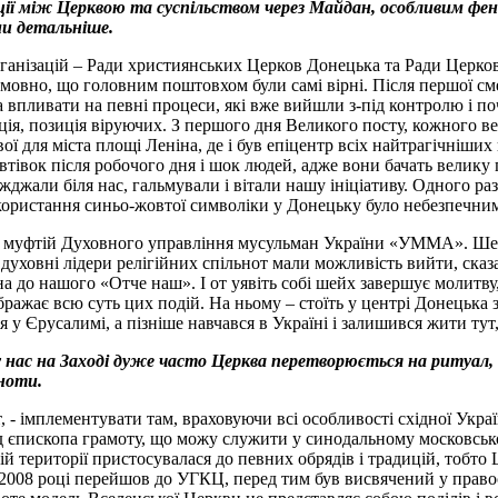
кації між Церквою та суспільством через Майдан, особливим 
ми детальніше.
анізацій – Ради християнських Церков Донецька та Ради Церков і
езумовно, що головним поштовхом були самі вірні. Після першої 
ба впливати на певні процеси, які вже вийшли з-під контролю і п
ція, позиція віруючих. З першого дня Великого посту, кожного ве
ї для міста площі Леніна, де і був епіцентр всіх найтрагічніших
 автівок після робочого дня і шок людей, адже вони бачать велику
жджали біля нас, гальмували і вітали нашу ініціативу. Одного раз
икористання синьо-жовтої символіки у Донецьку було небезпечни
, муфтій Духовного управління мусульман України «УММА». Шейх
 духовні лідери релігійних спільнот мали можливість вийти, ска
 до нашого «Отче наш». І от уявіть собі шейх завершує молитву, і
дображає всю суть цих подій. На ньому – стоїть у центрі Донецьк
вся у Єрусалимі, а пізніше навчався в Україні і залишився жити 
у нас на Заході дуже часто Церква перетворюється на ритуал, п
ьноти.
, - імплементувати там, враховуючи всі особливості східної Укр
ід єпископа грамоту, що можу служити у синодальному московськ
ій території пристосувалася до певних обрядів і традицій, тобт
н у 2008 році перейшов до УГКЦ, перед тим був висвячений у прав