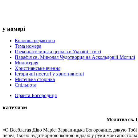
у номері
Колонка редактора
Тема номера
Греко-католицька церква в Україні і світі
Парафія св. Миколая Чудотворця на Аскольдовій Могилі
Милосердя
Християнське вчення
Історичні постаті у християнстві
Митецька сторінка
Спільнота
Оранта-Богородиця
катехизм
Молитва св.
П
«О Всеблагая Діво Маріє, Зарваницька Богородице, дякую Тобі з
перед Твоєю чудотворною іконою віддаю у руки мою апостольс