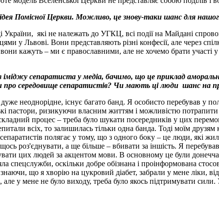
 Проте модель Вселенської Церкви не представляє собою поділів 
 ідея Помісної Церкви. Можливо, це знову-таки шанс для нашог
ді України, які не належать до УГКЦ, всі події на Майдані спров
цями у Львові. Вони представляють різні конфесії, але через спі
то вони кажуть – ми є православними, але не хочемо брати участі у
и із іміджу сепаратиста у медіа, бачимо, що це приклад аморал
ти про середовище сепаратистів? Чи мають ці люди шанс на пр
 дуже неоднорідне, існує багато банд. Я особисто перебував у по
ські пастори, ризикуючи власним життям і можливістю потрапити
складний процес – треба було шукати посередників у цих перемови
тали всіх, то залишилась тільки одна банда. Тоді моїм друзям ка
паратистів полягає у тому, що з одного боку – це люди, які жили 
ось роз'єднувати, а ще більше – вбивати за іншість. Я перебував
итувати цих людей за акцентом мови. В основному це були донечча
яла спецслужби, оскільки добре обізнана і проінформована стосов
наючи, що я хворію на цукровий діабет, забрали у мене ліки, ві
, але у мене не було виходу, треба було якось підтримувати сили.