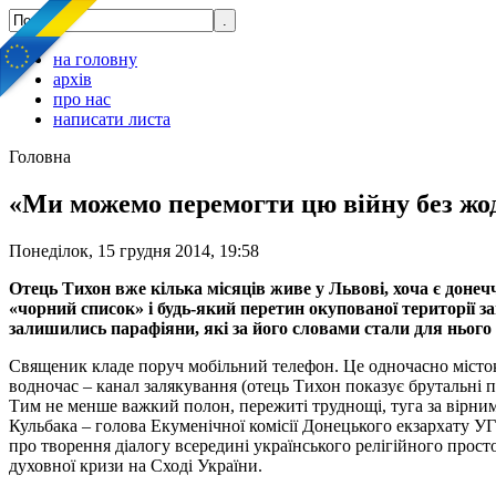
на головну
архів
про нас
написати листа
Головна
«Ми можемо перемогти цю війну без жодн
Понеділок, 15 грудня 2014, 19:58
Отець Тихон вже кілька місяців живе у Львові, хоча є донеч
«чорний список» і будь-який перетин окупованої території з
залишились парафіяни, які за його словами стали для нього 
Священик кладе поруч мобільний телефон. Це одночасно місток
водночас – канал залякування (отець Тихон показує брутальні 
Тим не менше важкий полон, пережиті труднощі, туга за вірними
Кульбака – голова Екуменічної комісії Донецького екзархату У
про творення діалогу всередині українського релігійного прост
духовної кризи на Сході України.