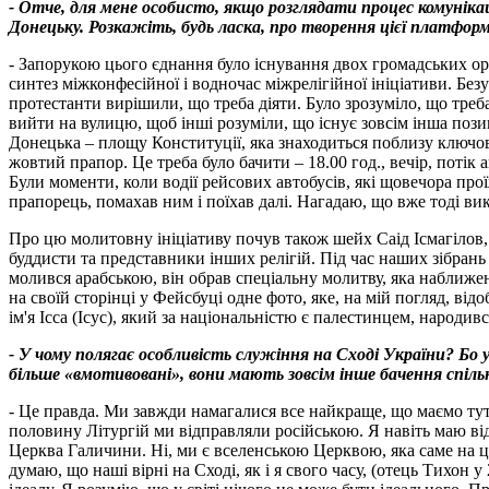
- Отче, для мене особисто, якщо розглядати процес комуні
Донецьку. Розкажіть, будь ласка, про творення цієї платфор
- Запорукою цього єднання було існування двох громадських орг
синтез міжконфесійної і водночас міжрелігійної ініціативи. Б
протестанти вирішили, що треба діяти. Було зрозуміло, що тре
вийти на вулицю, щоб інші розуміли, що існує зовсім інша пози
Донецька – площу Конституції, яка знаходиться поблизу ключово
жовтий прапор. Це треба було бачити – 18.00 год., вечір, потік
Були моменти, коли водії рейсових автобусів, які щовечора прої
прапорець, помахав ним і поїхав далі. Нагадаю, що вже тоді в
Про цю молитовну ініціативу почув також шейх Саід Ісмагілов
буддисти та представники інших релігій. Під час наших зібрань
молився арабською, він обрав спеціальну молитву, яка наближена
на своїй сторінці у Фейсбуці одне фото, яке, на мій погляд, ві
ім'я Ісса (Ісус), який за національністю є палестинцем, народи
- У чому полягає особливість служіння на Сході України? Бо 
більше «вмотивовані», вони мають зовсім інше бачення спіл
- Це правда. Ми завжди намагалися все найкраще, що маємо тут
половину Літургій ми відправляли російською. Я навіть маю в
Церква Галичини. Ні, ми є вселенською Церквою, яка саме на ц
думаю, що наші вірні на Сході, як і я свого часу, (отець Тихо