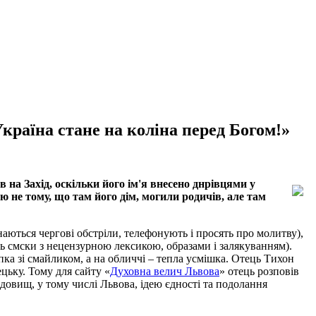
країна стане на коліна перед Богом!»
 на Захід, оскільки його ім'я внесено днрівцями у
 не тому, що там його дім, могили родичів, але там
ються чергові обстріли, телефонують і просять про молитву),
ть смски з нецензурною лексикою, образами і залякуванням).
ка зі смайликом, а на обличчі – тепла усмішка. Отець Тихон
цьку. Тому для сайту «
Духовна велич Львова
» отець розповів
довищ, у тому числі Львова, ідею єдності та подолання