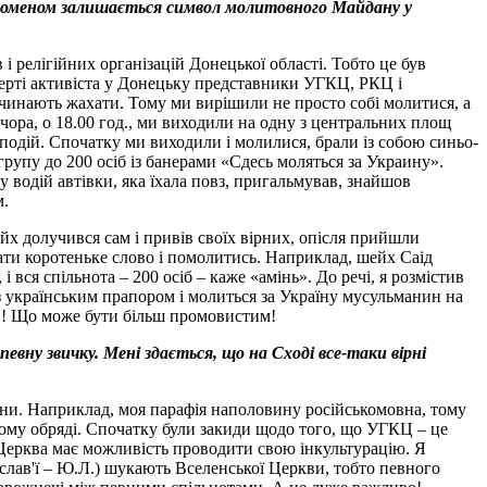
феноменом залишається символ молитовного Майдану у
 релігійних організацій Донецької області. Тобто це був
смерті активіста у Донецьку представники УГКЦ, РКЦ і
очинають жахати. Тому ми вирішили не просто собі молитися, а
чора, о 18.00 год., ми виходили на одну з центральних площ
 подій. Спочатку ми виходили і молилися, брали із собою синьо-
 групу до 200 осіб із банерами «Сдесь моляться за Украину».
у водій автівки, яка їхала повз, пригальмував, знайшов
м.
 долучився сам і привів своїх вірних, опісля прийшли
зати коротеньке слово і помолитись. Наприклад, шейх Саід
 вся спільнота – 200 осіб – каже «амінь». До речі, я розмістив
а з українським прапором і молиться за Україну мусульманин на
тут,! Що може бути більш промовистим!
евну звичку. Мені здається, що на Сході все-таки вірні
аїни. Наприклад, моя парафія наполовину російськомовна, тому
ому обряді. Спочатку були закиди щодо того, що УГКЦ – це
о Церква має можливість проводити свою інкультурацію. Я
ослав'ї – Ю.Л.) шукають Вселенської Церкви, тобто певного