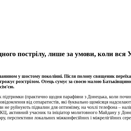
ого пострілу, лише за умови, коли вся У
чанином у шостому поколінні. Після полону священик переїхав
агрожує розстрілом. Отець сумує за своєю малою Батьківщиною
сім'єю.
 підтримки (практично щодня парафіяни з Донецька, коли почина
повідомлення від сепаратистів, які буквально щомісяця надсилаю
 не руйнують підвалин для оптимізму, на чохлі телефона – наліп
ГКЦ, активний учасник та ініціатор молитовного Майдану у Доне
ору, перспективи локальних міжконфесійних і міжрелігійних сере