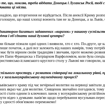
 те, що, мовляв, треба віддати Донецьк і Луганськ Росії, тод
давати ці міста.
 надією, що вторгнення не відбудеться. Після анексії Криму розпо
 наголошую, що наші хлопці воюють там не за Донецьк, а за Львів
дикатором багатьох задавнених «виразок» у нашому суспільстві,
іччя і об'єднати наші духовні центри?
и більше пізнали одні одних і виявили, хто є хто. По-друге, це к
ише початок, а далі все залежить від наших намірів, тому потріб
має бути вірним своїм традиціям і звичаям, проте можемо розвив
тріч Папи Франциска з Патріархом Варфоломієм, коли була спеціа
 християнсько-ісламського круглого столу у Львові ми говорили, 
ільного простору, є розвиток співпраці на локальному рівні,
у загальноукраїнському екуменічному процесі?
 львівського храму під час вечірньої молитви на вервиці завітал
у них якраз час для молитви. Священик звичайно погодився, тому
сті стати одним із ключових ланок у всеукраїнському релігійно
ути відео з думками львів'ян щодо перебування мусульман-пересе
 у єдності обов'язково переможемо!