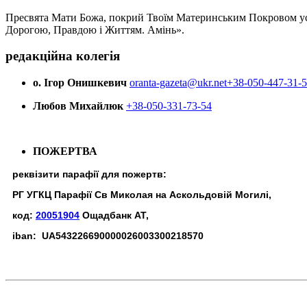
Пресвята Мати Божа, покрий Твоїм Материнським Покровом усіх х
Дорогою, Правдою і Життям. Амінь».
редакційна колегія
о. Ігор Онишкевич
oranta-gazeta@ukr.net
+38-050-447-31-
Любов Михайлюк
+38-050-331-73-54
ПОЖЕРТВА
реквізити парафії для пожертв:
РГ УГКЦ Парафії Св Миколая на Аскольдовій Могилі,
код:
20051904
Ощадбанк АТ,
iban: UA543226690000026003300218570