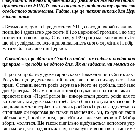
стереотип, оскільки праведний мусульманин ніколи не підніме
духовенством УПЦ, їх звинувачують у політичному православ'
особистого знайомства. Гадаю, що це також виклик для Церк
містив плям.
- Безумовно, думка Предстоятеля УПЦ сьогодні вкрай важлива. Н
позицію і адекватно доносити її і до церковної громади, і до 
особисто знаю владику Онуфрія, у 1996 році мав можливість бу
що він усвідомлює всю відповідальність свого служіння і вибір
матиме благословення Церкви.
- Очевидно, що війна на Сході сьогодні є не стільки політичн
ця криза – це подія не одного дня. Як ви гадаєте, чи можна 
- Про цю проблему дуже гарно сказав Блаженніший Святослав у 
Розумію, що це дуже важкий шлях, але іншого виходу нема. Буде
праці. Останні десять років держава нічого не зробила, щоб зав
для Донецька. Я сам постійно телефонував до політиків, яких зн
представники «Партії регіонів» використали десять років для т
католиків, там дуже мало і треба було більш потужних засобів. 
окупованих територіях працюють російські пропагандистські кан
сприймав би інформацію тільки із місцевих ЗМІ, то був би таким
військовим, і політичним, і релігійним, адже молитовний Майда
збори, моляться. Ще також підпільно відбувається допомога ук
військових, які віддають життя, не даруючи ворогові ні сантиме