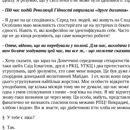
ідеалу. Я розумію, що у світі нічого не може бути ідеального.
- Під час подій Революції Гідності отримала «друге дихання»
- Я дуже на це сподіваюсь. Серед тих людей, які живуть на Схо
Особливо маю можливість спостерігати це на зустрічах із біжен
єдності. Навіть ті, які конфесійно не ідентифікували себе. Час
ще не до кінця розуміють, що саме конкретно робити!
- Отче, відомо, що ви перебували у полоні. Для нас, виходяч
вам боляче згадувати цей час, та все ж, - що можете сказа
- Хочу сказати, що зараз на Донеччині середовище сепаратистів
таки шейх Саід Ісмагілов, друзі з РКЦ, УГКЦ і два протестант
угрупувань, щоб зрозуміти, хто саме мене викрав. Це був дуже 
споріднив донецький молитовний Майдан. І от, коли вони перепи
цього угрупування найбільш жорстокі. Моє особисте відкриття се
уподобання, ще кілька місяців тому ми не думали, що нас може щ
одна з умов спілкування з ними - пов'язка на очах. Я міг відч
знову-таки визначив це через мову. Ця особа, мабуть, представл
фанатично не визнають спасіння поза межами РПЦ! Викрадачі, з
хлібом і водою. Ви ж знаєте, що діабетикові їсти хліба не можна
§ У тебе є ліки?
§ Так.