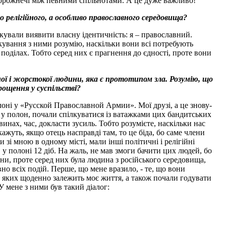
і ворожнечі між певними спільнотами. А це дуже важливо!
о релігійного, а особливо православного середовища?
окували виявити власну ідентичність: я – православний.
лкування з ними розумію, наскільки вони всі потребують
 поділах. Тобто серед них є прагнення до єдності, проте вони
ьної і жорстокої людини, яка є прототипом зла. Розумію, що
ощення у суспільстві?
лоні у «Русской Православной Армии». Мої друзі, а це знову-
 у полон, почали спілкуватися із ватажками цих бандитських
нах, час, докласти зусиль. Тобто розумієте, наскільки нас
жуть, якщо отець насправді там, то це біда, бо саме члени
зі мною в одному місті, мали інші політичні і релігійні
 у полоні 12 діб. На жаль, не мав змоги бачити цих людей, бо
ни, проте серед них була людина з російського середовища,
но всіх подій. Перше, що мене вразило, - те, що вони
д яких щоденно залежить моє життя, а також почали годувати
 У мене з ними був такий діалог: