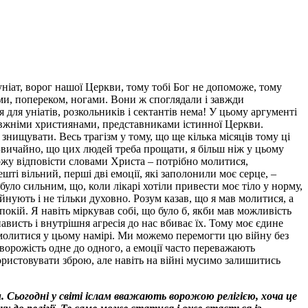
уніат, ворог нашої Церкви, тому тобі Бог не допоможе, тому
ами, попереком, ногами. Вони ж споглядали і завжди
 для уніатів, розкольників і сектантів нема! У цьому аргументі
авжніми християнами, представниками істинної Церкви.
 знищувати. Весь трагізм у тому, що ще кілька місяців тому ці
 Звичайно, що цих людей треба прощати, я більш ніж у цьому
ожу відповісти словами Христа – потрібно молитися,
шті вільний, перші дві емоції, які заполонили моє серце, –
уло сильним, що, коли лікарі хотіли привести моє тіло у норму,
йнують і не тільки духовно. Розум казав, що я мав молитися, а
спокій. Я навіть міркував собі, що було б, якби мав можливість
ависть і внутрішня агресія до нас вбиває їх. Тому моє єдине
о молитися у цьому намірі. Ми можемо перемогти цю війну без
 ворожість одне до одного, а емоції часто переважають
ристовувати зброю, але навіть на війні мусимо залишитись
. Сьогодні у світі іслам вважають ворожою релігією, хоча це