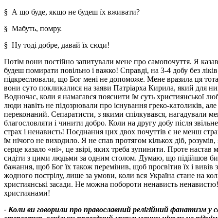
§ А що буде, якщо не будеш їх вживати?
§ Мабуть, помру.
§ Ну тоді добре, давай їх сюди!
Потім вони постійно запитували мене про самопочуття. Я казав,
будеш помирати повільно і важко! Справді, на 3-4 добу без лік
підкреслювали, що Бог мені не допоможе. Мене вразила ця тоталь
вони суто покликалися на заяви Патріарха Кирила, який для н
Водночас, коли я намагався пояснити їм суть християнської любов
люди навіть не підозрювали про існування греко-католиків, ал
переконаний. Сепаратисти, з якими спілкувався, нагадували ме
благословляти і чинити добро. Коли на другу добу після звільне
страх і ненависть! Поєднання цих двох почуттів є не менш стра
їм нічого не виходило. Я не спав протягом кількох діб, розумів
серце казало «ні», це звірі, яких треба зупинити. Проте настав 
сидіти з цими людьми за одним столом. Думаю, що підійшов би і 
бажання, щоб Бог їх також перемінив, щоб просвітив їх і вивів
жодного пострілу, лише за умови, коли вся Україна стане на кол
християнські засади. Не можна побороти ненависть ненавистю!
християнами!
- Коли ви говорили про православний релігійний фанатизм у се