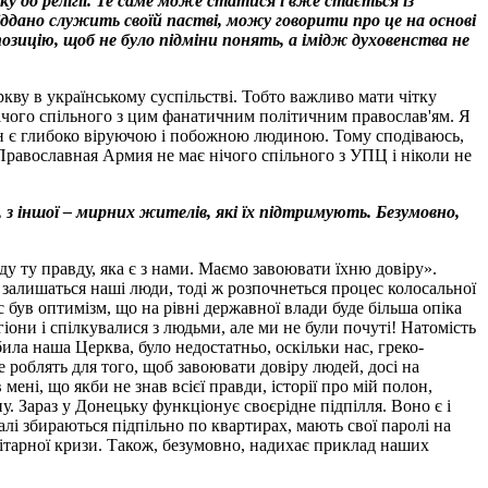
у до релігії. Те саме може статися і вже стається із
іддано служить своїй пастві, можу говорити про це на основі
зицію, щоб не було підміни понять, а імідж духовенства не
кву в українському суспільстві. Тобто важливо мати чітку
 нічого спільного з цим фанатичним політичним православ'ям. Я
він є глибоко віруючою і побожною людиною. Тому сподіваюсь,
 Православная Армия не має нічого спільного з УПЦ і ніколи не
, з іншої – мирних жителів, які їх підтримують. Безумовно,
у ту правду, яка є з нами. Маємо завоювати їхню довіру».
м залишаться наші люди, тоді ж розпочнеться процес колосальної
 був оптимізм, що на рівні державної влади буде більша опіка
іони і спілкувалися з людьми, але ми не були почуті! Натомість
ила наша Церква, було недостатньо, оскільки нас, греко-
е роблять для того, щоб завоювати довіру людей, досі на
ні, що якби не знав всієї правди, історії про мій полон,
ну. Зараз у Донецьку функціонує своєрідне підпілля. Воно є і
лі збираються підпільно по квартирах, мають свої паролі на
нітарної кризи. Також, безумовно, надихає приклад наших