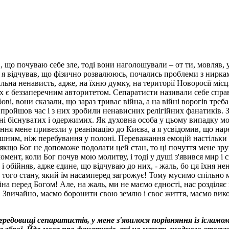
 що почуваю себе зле, тоді вони наголошували – от ти, мовляв, 
ів я відчував, що фізично розвалююсь, почались проблеми з нирк
на ненависть, адже, на їхню думку, на території Новоросії місця
их є беззаперечним авторитетом. Сепаратисти називали себе спр
і, вони сказали, що зараз триває війна, а на війні ворогів треба
е пройшов час і з них зробили ненависних релігійних фанатиків.
ні біснуватих і одержимих. Як духовна особа у цьому випадку м
ння мене привезли у реанімацію до Києва, а я усвідомив, що наре
шним, ніж перебування у полоні. Переважання емоцій настільки б
, якщо Бог не допоможе подолати цей стан, то ці почуття мене зру
момент, коли Бог почув мою молитву, і тоді у душі з'явився мир і 
обійняв, адже єдине, що відчуваю до них, - жаль, бо ця їхня нен
 з того стану, який їм насамперед загрожує! Тому мусимо спільн
іна перед Богом! Але, на жаль, ми не маємо єдності, нас розділяє
 Звичайно, маємо боронити свою землю і своє життя, маємо вико
редовищі сепаратистів, у мене з'явилося порівняння із ісламом