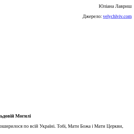
Юліана Лавриш
Джерело:
velychlviv.com
льдовій Могилі
поширилося по всій Україні. Тобі, Мати Божа і Мати Церкви,