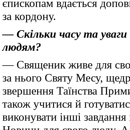
єпископам вдається допов
за кордону.
— Скільки часу та уваги
людям?
— Священик живе для сво
за нього Святу Месу, щед
звершення Таїнства Прими
також учитися й готуватис
виконувати інші завдання
Новини для свого люду. А 