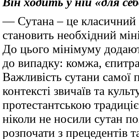
Він ходить у ній «для се
— Сутана – це класичний 
становить необхідний міні
До цього мінімуму додают
до випадку: комжа, єпитра
Важливість сутани самої 
контексті звичаїв та культ
протестантською традиціє
ніколи не носили сутан по
розпочати з прецедентів т