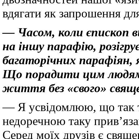
вдягати як запрошення для
— Часом, коли єпископ в
на іншу парафію, розігру
багаторічних парафіян, 
Що порадити цим людям,
життя без «свого» свящ
— Я усвідомлюю, що так т
недоречною таку прив’яза
Серед моїх друзів є свяще