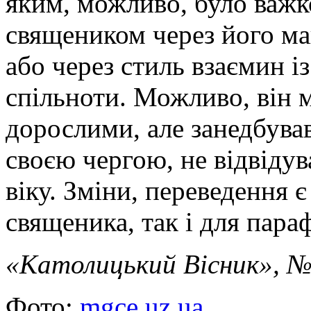
яким, можливо, було важко
священиком через його ма
або через стиль взаємин і
спільноти. Можливо, він м
дорослими, але занедбував
своєю чергою, не відвіду
віку. Зміни, переведення 
священика, так і для параф
«Католицький Вісник», №
Фото:
mgce.uz.ua