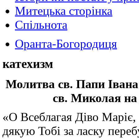
Митецька сторінка
Спільнота
Оранта-Богородиця
катехизм
Молитва св.
Папи Івана
св. Миколая на
«О Всеблагая Діво Маріє,
дякую Тобі за ласку перебу