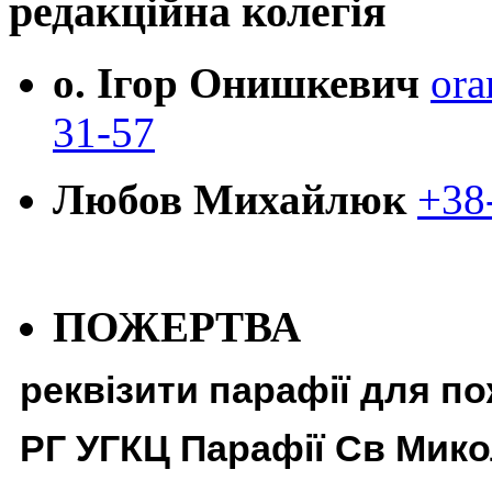
редакційна колегія
о. Ігор Онишкевич
ora
31-57
Любов Михайлюк
+38
ПОЖЕРТВА
реквізити парафії для п
РГ УГКЦ Парафії Св Мико