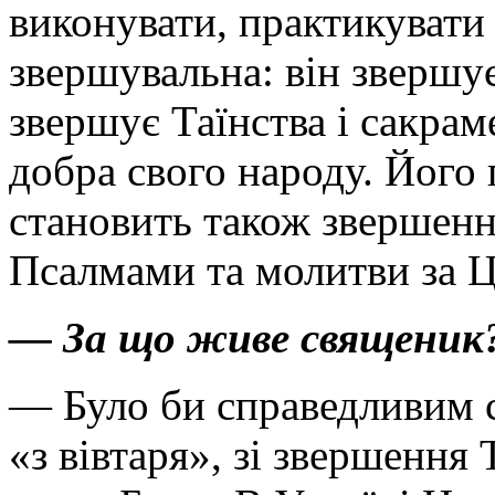
виконувати, практикувати
звершувальна: він звершу
звершує Таїнства і сакрам
добра свого народу. Його
становить також звершенн
Псалмами та молитви за Ц
— За що живе священик?
— Було би справедливим 
«з вівтаря», зі звершення 