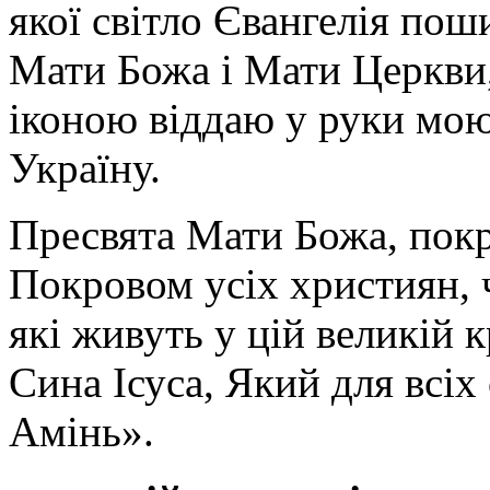
якої світло Євангелія поши
Мати Божа і Мати Церкви
іконою віддаю у руки мою
Україну.
Пресвята Мати Божа, пок
Покровом усіх християн, ч
які живуть у цій великій к
Сина Ісуса, Який для всі
Амінь».