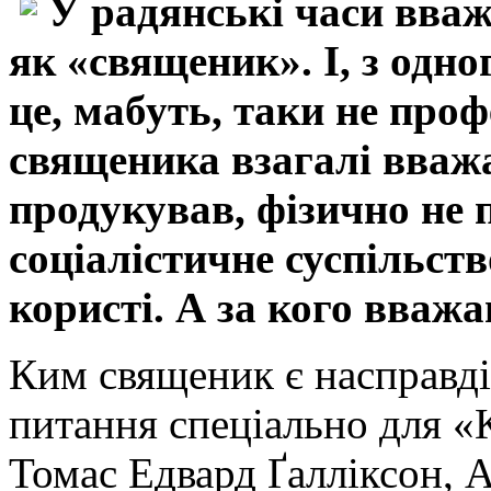
У радянські часи вваж
як «священик». І, з одно
це, мабуть, таки не профе
священика взагалі вважа
продукував, фізично не 
соціалістичне суспільств
користі. А за кого вваж
Ким священик є насправді 
питання спеціально для «
Томас Едвард Ґалліксон, 