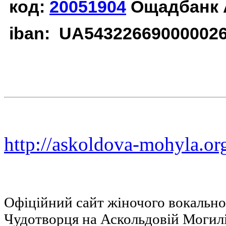
код:
20051904
Ощадбанк 
iban: UA54322669000002
http://askoldova-mohyla.or
Офіційний сайт жіночого вокальн
Чудотворця на Аскольдовій Могил