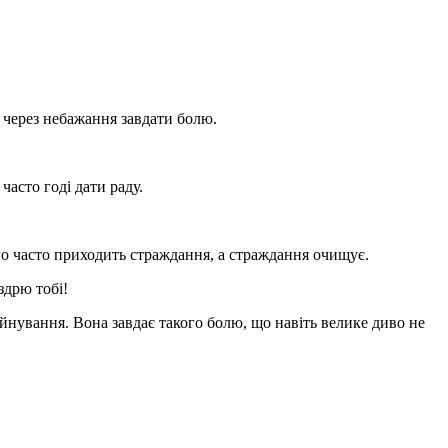
 через небажання завдати болю.
асто годі дати раду.
о часто приходить страждання, а страждання очищує.
здрю тобі!
уйнування. Вона завдає такого болю, що навіть велике диво не