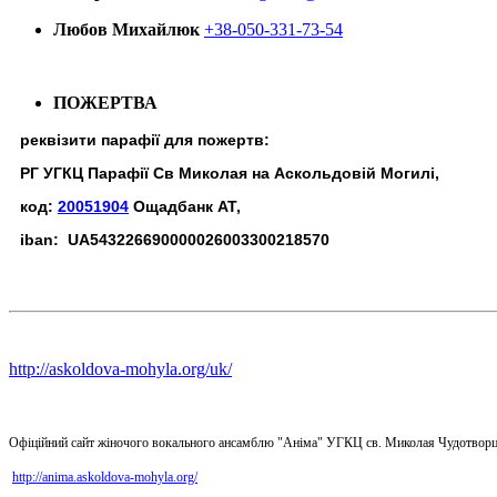
Любов Михайлюк
+38-050-331-73-54
ПОЖЕРТВА
реквізити парафії для пожертв:
РГ УГКЦ Парафії Св Миколая на Аскольдовій Могилі,
код:
20051904
Ощадбанк АТ,
iban: UA543226690000026003300218570
http://askoldova-mohyla.org/uk/
Офіційний сайт жіночого вокального ансамблю "Аніма" УГКЦ св. Миколая Чудотворц
http://anima.askoldova-mohyla.org/