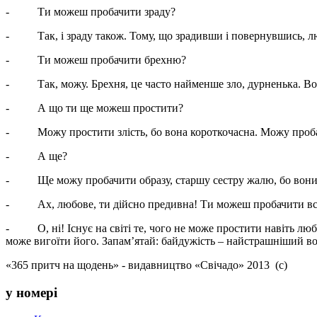
- Ти можеш пробачити зраду?
- Так, і зраду також. Тому, що зрадивши і повернувшись, люд
- Ти можеш пробачити брехню?
- Так, можу. Брехня, це часто найменше зло, дурненька. Вона
- А що ти ще можеш простити?
- Можу простити злість, бо вона короткочасна. Можу пробачит
- А ще?
- Ще можу пробачити образу, старшу сестру жалю, бо вони ча
- Ах, любове, ти дійсно предивна! Ти можеш пробачити все, в
- О, ні! Існує на світі те, чого не може простити навіть любо
може вигоїти його. Запам’ятай: байдужість – найстрашніший вор
«365 притч на щодень» - видавництво «Свічадо» 2013 (с)
у номері