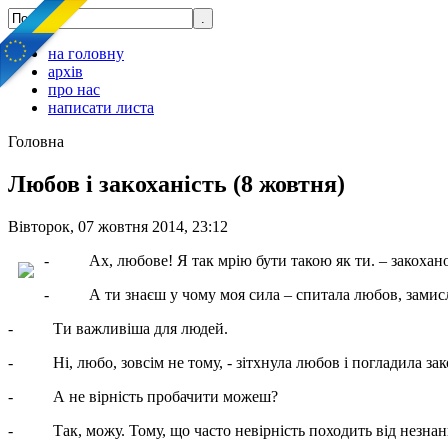
на головну
архів
про нас
написати листа
Головна
Любов і закоханість (8 жовтня)
Вівторок, 07 жовтня 2014, 23:12
- Ах, любове! Я так мрію бути такою як ти. – закохано 
- А ти знаєш у чому моя сила – спитала любов, замис
- Ти важливіша для людей.
- Ні, любо, зовсім не тому, - зітхнула любов і погладила зак
- А не вірність пробачити можеш?
- Так, можу. Тому, що часто невірність походить від незнання