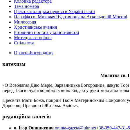
Колонка редактора
Тема номера
Греко-католицька церква в Україні і світі
Парафія св. Миколая Чудотворця на Аскольдовій Могилі
Милосердя
Християнське вчення
Історичні постаті у християнстві
Митецька сторінка
Спільнота
Оранта-Богородиця
катехизм
Молитва св.
П
«О Всеблагая Діво Маріє, Зарваницька Богородице, дякую Тобі з
перед Твоєю чудотворною іконою віддаю у руки мою апостольс
Пресвята Мати Божа, покрий Твоїм Материнським Покровом усіх х
Дорогою, Правдою і Життям. Амінь».
редакційна колегія
о. Ігор Онишкевич
oranta-gazeta@ukr.net
+38-050-447-31-