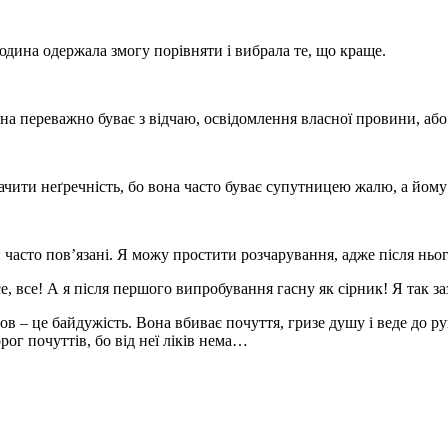
ина одержала змогу порівняти і вибрала те, що краще.
 переважно буває з відчаю, освідомлення власної провини, або
и неґречність, бо вона часто буває супутницею жалю, а йому ч
сто пов’язані. Я можу простити розчарування, адже після ньог
се! А я після першого випробування гасну як сірник! Я так за
в – це байдужість. Вона вбиває почуття, гризе душу і веде до р
ог почуттів, бо від неї ліків нема…