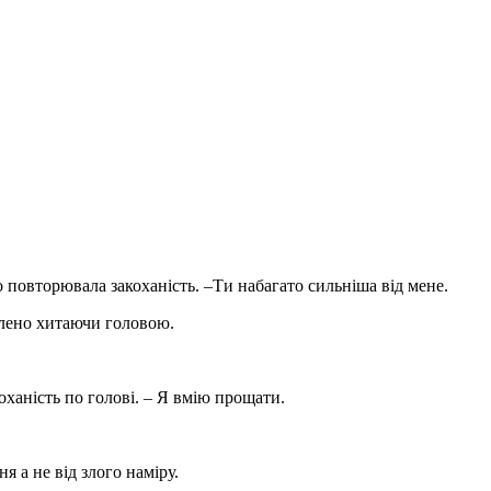
повторювала закоханість. –Ти набагато сильніша від мене.
лено хитаючи головою.
оханість по голові. – Я вмію прощати.
 а не від злого наміру.