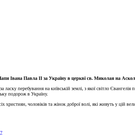
апи Івана Павла ІІ за Україну
в церкві св. Миколая на Аско
а ласку перебування на київській землі, з якої світло Євангелія 
ьку подорож в Україну.
ристиян, чоловіків та жінок доброї волі, які живуть у цій велик
57