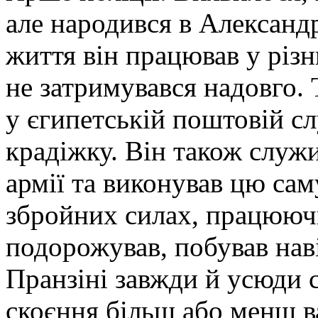
але народився в Александр
життя він працював у різн
не затримувався надовго. 
у єгипетській поштовій сл
крадіжку. Він також служ
армії та виконував цю са
збройних силах, працюючи
подорожував, побував наві
Пранзіні завжди й усюди 
скоєння більш або менш в