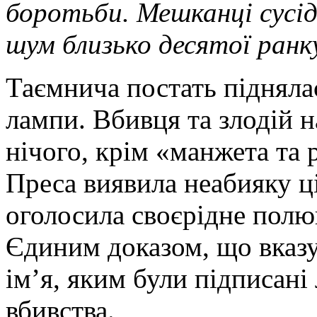
боротьби. Мешканці сусід
шум близько десятої ранк
Таємнича постать підняла
лампи. Вбивця та злодій н
нічого, крім «манжета та
Преса виявила неабияку ці
оголосила своєрідне полю
Єдиним доказом, що вказу
ім’я, яким були підписані 
вбивства.