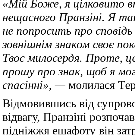
«Мій Боже, я цілковито в
нещасного Пранзіні. Я та
не попросить про сповід
зовнішнім знаком своє пок
Твоє милосердя. Проте, ц
прошу про знак, щоб я мо
спасінні», —
молилася Тер
Відмовившись від супров
відвагу, Пранзіні розпоча
підніжжя ешафоту він зат