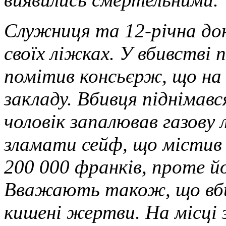
Служниця та 12-річна дон
своїх ліжках. У вбивстві 
помітив консьєрж, що на 
закладу. Вбивця піднімавс
чоловік запалював газову 
зламати сейф, що містив
200 000 франків, проте й
Вважають також, що вбив
кишені жертви. На місці з