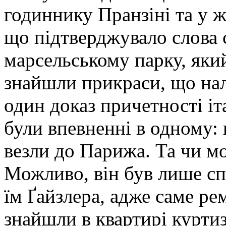
годиннику Пранзіні та у ж
що підтверджувало слова с
марсельському парку, яки
знайшли прикраси, що нал
один доказ причетності іт
були впевненні в одному: 
везли до Парижа. Та чи м
Можливо, він був лише сп
їм Ґайзлера, адже саме ре
знайшли в квартирі курти