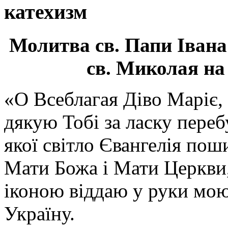
катехизм
Молитва св.
Папи Івана
св. Миколая на
«О Всеблагая Діво Маріє,
дякую Тобі за ласку перебу
якої світло Євангелія поши
Мати Божа і Мати Церкви
іконою віддаю у руки мою
Україну.