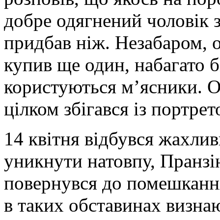
добре одягнений чоловік 
придбав ніж. Незабаром, о
купив ще один, набагато 
користуються м’ясники. О
цілком збігався із портрет
14 квітня відбувся жахлив
уникнути натовпу, Пранзін
повернувся до помешканн
в таких обставинах визна