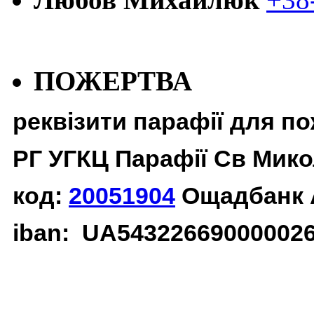
ПОЖЕРТВА
реквізити парафії для п
РГ УГКЦ Парафії Св Мико
код:
20051904
Ощадбанк 
iban: UA54322669000002