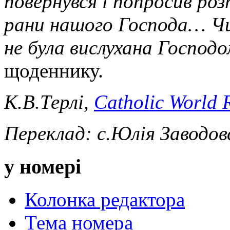
повернувся і попросив
роз
рани нашого Господа… Чи 
не
була
вислухана Господ
щоденнику.
К.В.Терлі,
Catholic World 
Переклад: с.Юлія Заводов
у номері
Колонка редактора
Тема номера