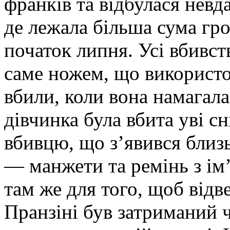
франків та відбулася невд
де лежала більша сума гр
початок липня. Усі вбивст
саме ножем, що використ
вбили, коли вона намагала
дівчинка була вбита уві с
вбивцю, що з’явився близь
— манжети та ремінь з і
там же для того, щоб відв
Пранзіні був затриманий ч