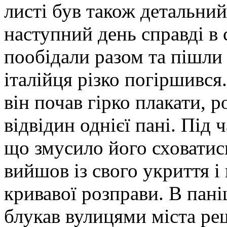
листі був також детальний 
наступний день справді в
пообідали разом та пішли 
італійця різко погіршився
він почав гірко плакати, 
відвідин однієї пані. Під 
що змусило його сховатись
вийшов із свого укриття 
кривавої розправи. В паніц
блукав вулицями міста ре