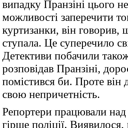
випадку Пранзіні цього н
можливості заперечити тог
куртизанки, він говорив, щ
ступала. Це суперечило с
Детективи побачили також
розповідав Пранзіні, доро
помістився би. Проте він
свою непричетність.
Репортери працювали над 
гірше поліції. Виявилося, 