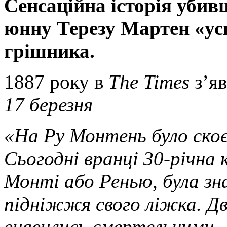
Сенсаційна історія убив
юнну Терезу Мартен «ус
грішника.
1887 року в
The Times
з’я
17 березня
«На Ру Монтень було скоє
Сьогодні вранці 30-річна 
Монті або Ренью, була зн
підніжжя свого ліжка. Дві
виявились смертельними.