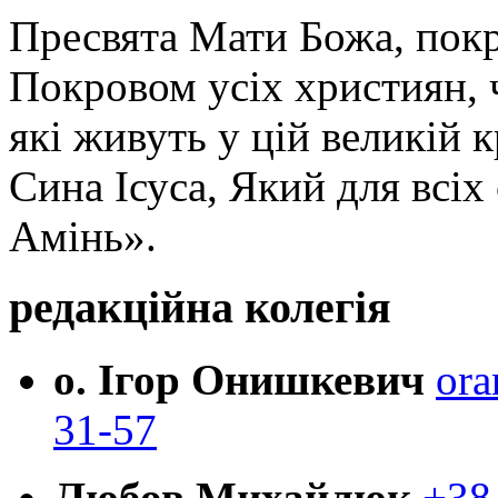
Пресвята Мати Божа, пок
Покровом усіх християн, ч
які живуть у цій великій к
Сина Ісуса, Який для всі
Амінь».
редакційна колегія
о. Ігор Онишкевич
ora
31-57
Любов Михайлюк
+38