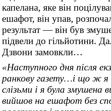
капелана, яке він поцілува
ешафот, він упав, розпоча
результат — він був змуш
підвели до гільйотини. Да
Дзвони замовкли…
«Наступного дня після екз
ранкову газету…і що ж я 
слізьми і я була змушена 
вийшов на ешафот без сп