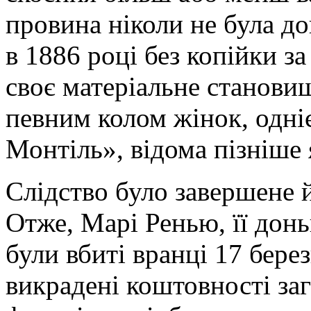
провина ніколи не була д
в 1886 році без копійки 
своє матеріальне становищ
певним колом жінок, одні
Монтіль», відома пізніше
Слідство було завершене й
Отже, Марі Ренью, її донь
були вбиті вранці 17 бере
викрадені коштовності за