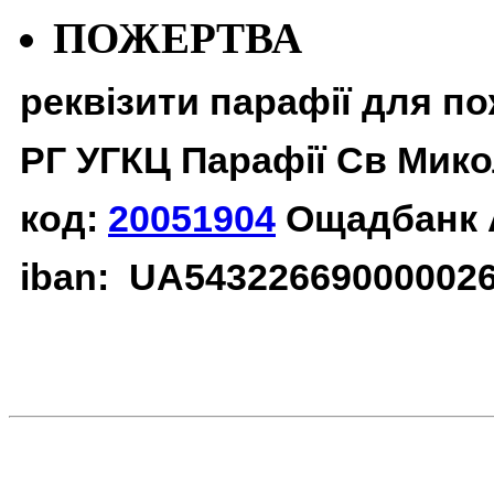
ПОЖЕРТВА
реквізити парафії для п
РГ УГКЦ Парафії Св Мико
код:
20051904
Ощадбанк 
iban: UA54322669000002