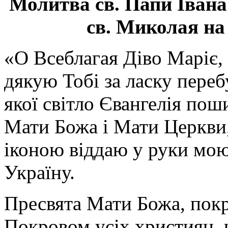
Молитва св.
Папи Івана
св. Миколая на
«О Всеблагая Діво Маріє,
дякую Тобі за ласку перебу
якої світло Євангелія поши
Мати Божа і Мати Церкви
іконою віддаю у руки мою
Україну.
Пресвята Мати Божа, пок
Покровом усіх християн, ч