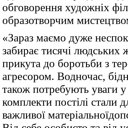
обговорення художніх філ
образотворчим мистецтво
«Зараз маємо дуже неспокі
забирає тисячі людських ж
прикута до боротьби з те
агресором. Водночас, бідні
також потребують уваги у 
комплекти постілі стали д
важливої матеріальноїдоп
Від себе особисто та від