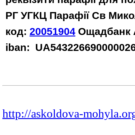
РГ УГКЦ Парафії Св Мико
код:
20051904
Ощадбанк 
iban: UA54322669000002
http://askoldova-mohyla.or