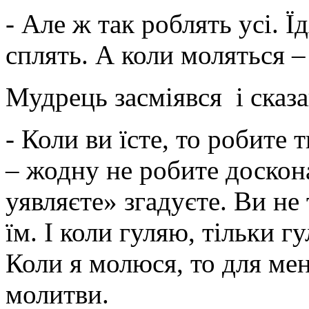
-
Але ж так роблять усі. Їд
сплять. А коли моляться –
Мудрець засміявся і сказа
-
Коли ви їсте, то робите 
– жодну не робите доскона
уявляєте» згадуєте. Ви не т
їм. І коли гуляю, тільки 
Коли я молюся, то для мене
молитви.