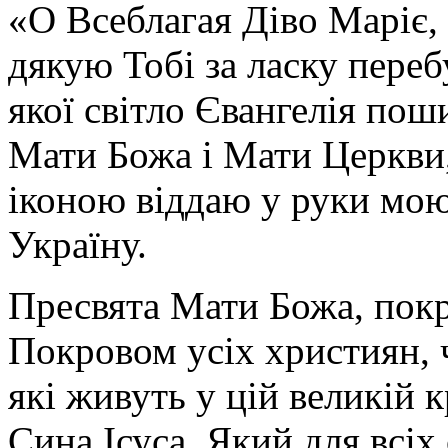
«О Всеблагая Діво Маріє,
дякую Тобі за ласку перебу
якої світло Євангелія поши
Мати Божа і Мати Церкви
іконою віддаю у руки мою
Україну.
Пресвята Мати Божа, пок
Покровом усіх християн, ч
які живуть у цій великій к
Сина Ісуса, Який для всі