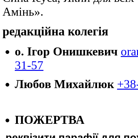
Амінь».
редакційна колегія
о. Ігор Онишкевич
ora
31-57
Любов Михайлюк
+38
ПОЖЕРТВА
реквізити парафії для п