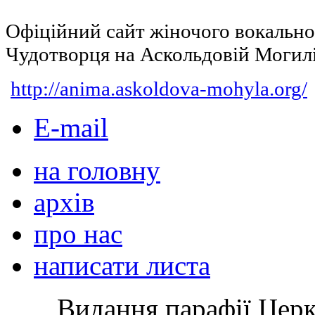
Офіційний сайт жіночого вокальн
Чудотворця на Аскольдовій Могил
http://anima.askoldova-mohyla.org/
E-mail
на головну
архів
про нас
написати листа
Видання парафії Цер