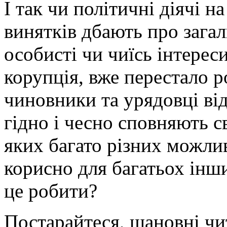
І так чи політичні діячі н
винятків дбають про загаль
особисті чи чиїсь інтерес
корупція, вже перестало 
чиновники та урядовці ві
гідно і чесно сповняють с
яких багато різних можлив
корисно для багатьох інш
це робити?
Постарайтеся, шановні чит