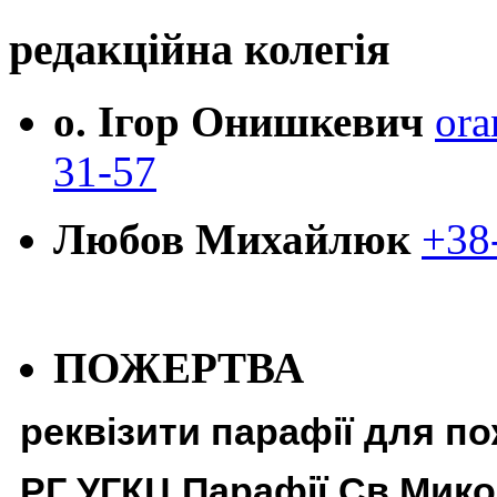
редакційна колегія
о. Ігор Онишкевич
ora
31-57
Любов Михайлюк
+38
ПОЖЕРТВА
реквізити парафії для п
РГ УГКЦ Парафії Св Мико