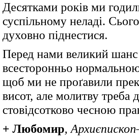
Десятками років ми годил
суспільному неладі. Сього
духовно піднестися.
Перед нами великий шанс 
всесторонньо нормальною
щоб ми не проґавили прек
висот, але молитву треба
стовідсотково чесною пра
+ Любомир
, Архиєписко