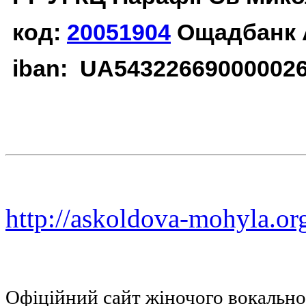
код:
20051904
Ощадбанк 
iban: UA54322669000002
http://askoldova-mohyla.or
Офіційний сайт жіночого вокальн