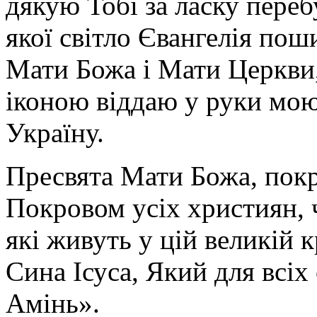
дякую Тобі за ласку перебу
якої світло Євангелія поши
Мати Божа і Мати Церкви
іконою віддаю у руки мою
Україну.
Пресвята Мати Божа, пок
Покровом усіх християн, ч
які живуть у цій великій к
Сина Ісуса, Який для всі
Амінь».