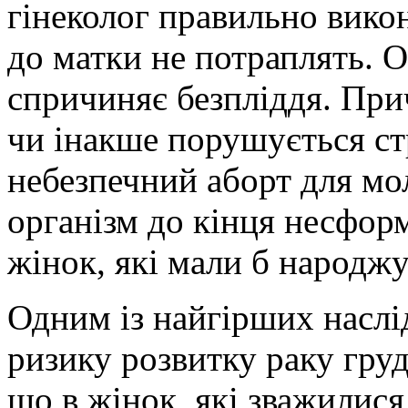
гінеколог правильно викон
до матки не потраплять. О
спричиняє безпліддя. Прич
чи інакше порушується ст
небезпечний аборт для мол
організм до кінця несформ
жінок, які мали б народж
Одним із найгірших наслі
ризику розвитку раку гру
що в жінок, які зважилися