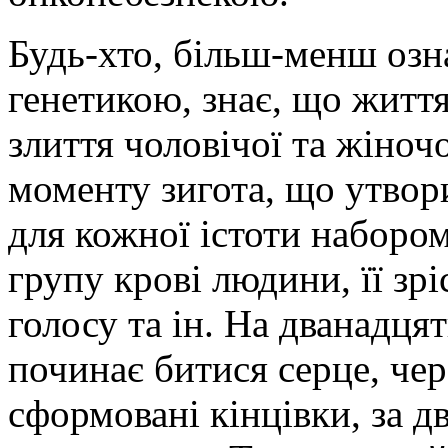
Будь-хто, більш-менш озн
генетикою, знає, що житт
злиття чоловічої та жіночо
моменту зигота, що утвор
для кожної істоти наборо
групу крові людини, її зрі
голосу та ін. На дванадцят
починає битися серце, чер
сформовані кінцівки, за д