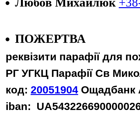
Любов Михайлюк
+38
ПОЖЕРТВА
реквізити парафії для п
РГ УГКЦ Парафії Св Мико
код:
20051904
Ощадбанк 
iban: UA54322669000002