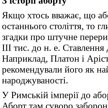
З історії аборту
Якщо хтось вважає, що аб
останнього століття, то г
згадки про штучне перери
ІІІ тис. до н. е. Ставленн
Наприклад, Платон і Аріст
рекомендували його як н
народжуваності.
У Римській імперії до або
Аборт там суворо заборон