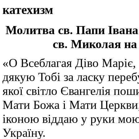
катехизм
Молитва св.
Папи Івана
св. Миколая на
«О Всеблагая Діво Маріє,
дякую Тобі за ласку перебу
якої світло Євангелія поши
Мати Божа і Мати Церкви
іконою віддаю у руки мою
Україну.