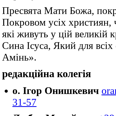
Пресвята Мати Божа, пок
Покровом усіх християн, ч
які живуть у цій великій к
Сина Ісуса, Який для всі
Амінь».
редакційна колегія
о. Ігор Онишкевич
ora
31-57