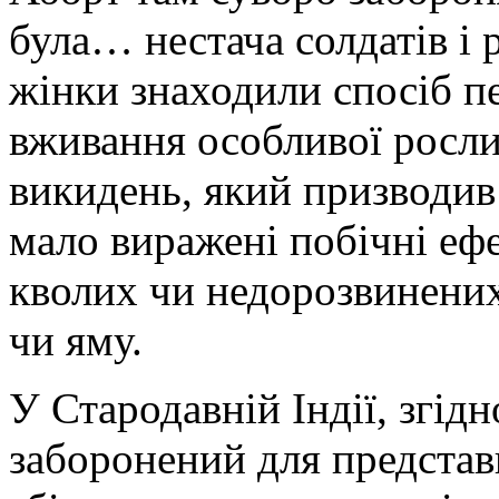
була… нестача солдатів і р
жінки знаходили спосіб п
вживання особливої росл
викидень, який призводив 
мало виражені побічні ефе
кволих чи недорозвинених
чи яму.
У Стародавній Індії, згідн
заборонений для представ