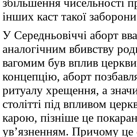
збільшення чисельності п
інших каст такої заборони
У Середньовіччі аборт вв
аналогічним вбивству роди
вагомим був вплив церкви
концепцію, аборт позбав
ритуалу хрещення, а знач
столітті під впливом церк
карою, пізніше це покара
ув’язненням. Причому це с