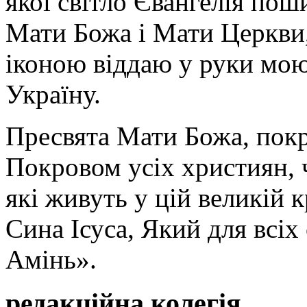
якої світло Євангелія поши
Мати Божа і Мати Церкви
іконою віддаю у руки мою
Україну.
Пресвята Мати Божа, пок
Покровом усіх християн, ч
які живуть у цій великій к
Сина Ісуса, Який для всі
Амінь».
редакційна колегія