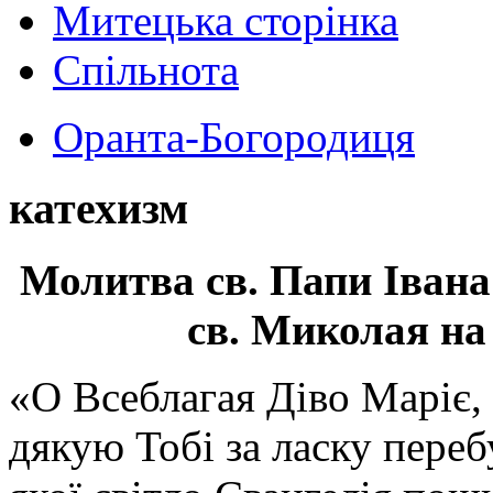
Митецька сторінка
Спільнота
Оранта-Богородиця
катехизм
Молитва св.
Папи Івана
св. Миколая на
«О Всеблагая Діво Маріє,
дякую Тобі за ласку перебу