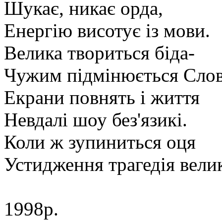
Шукає, никає орда,
Енергію висотує із мови.
Велика твориться біда-
Чужим підмінюється Слов
Екрани повнять і життя
Невдалі шоу без'язикі.
Коли ж зупиниться оця
Устидження трагедія вели
1998р.