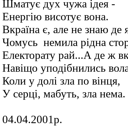
Шматує дух чужа ідея -
Енергію висотує вона.
Вкраїна є, але не знаю де я
Чомусь немила рідна сто
Електорату рай...А де ж в
Навіщо уподібнились вол
Коли у долі зла по вінця,
У серці, мабуть, зла нема.
04.04.2001р.