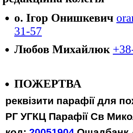
о. Ігор Онишкевич
ora
31-57
Любов Михайлюк
+38
ПОЖЕРТВА
реквізити парафії для п
РГ УГКЦ Парафії Св Мико
код:
20051904
Ощадбанк 