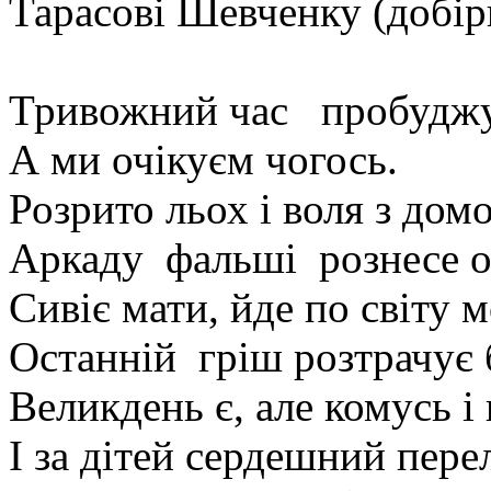
Тарасові Шевченку (добір
Тривожний час пробуджу
А ми очікуєм чогось.
Розрито льох і воля з дом
Аркаду фальші рознесе о
Сивіє мати, йде по світу 
Останній гріш розтрачує б
Великдень є, але комусь і 
І за дітей сердешний пере