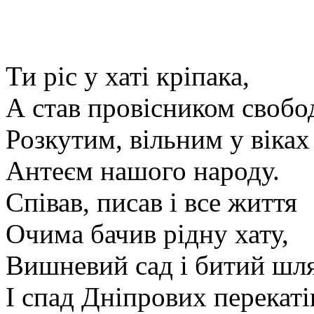
Ти ріс у хаті кріпака,
А став провісником свобо
Розкутим, вільним у віках
Антеєм нашого народу.
Співав, писав і все життя
Очима бачив рідну хату,
Вишневий сад і битий шл
І спад Дніпрових перекаті