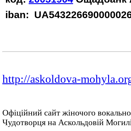
iban: UA54322669000002
http://askoldova-mohyla.or
Офіційний сайт жіночого вокальн
Чудотворця на Аскольдовій Могил