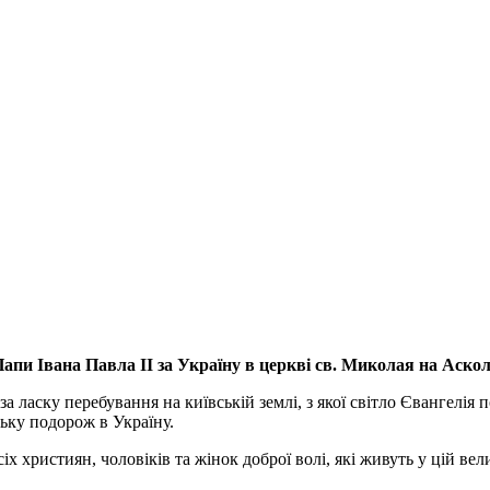
апи Івана Павла ІІ за Україну
в церкві св. Миколая на Аско
а ласку перебування на київській землі, з якої світло Євангелія 
ьку подорож в Україну.
ристиян, чоловіків та жінок доброї волі, які живуть у цій велик