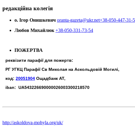
редакційна колегія
о. Ігор Онишкевич
oranta-gazeta@ukr.net
+38-050-447-31-
Любов Михайлюк
+38-050-331-73-54
ПОЖЕРТВА
реквізити парафії для пожертв:
РГ УГКЦ Парафії Св Миколая на Аскольдовій Могилі,
код:
20051904
Ощадбанк АТ,
iban: UA543226690000026003300218570
http://askoldova-mohyla.org/uk/