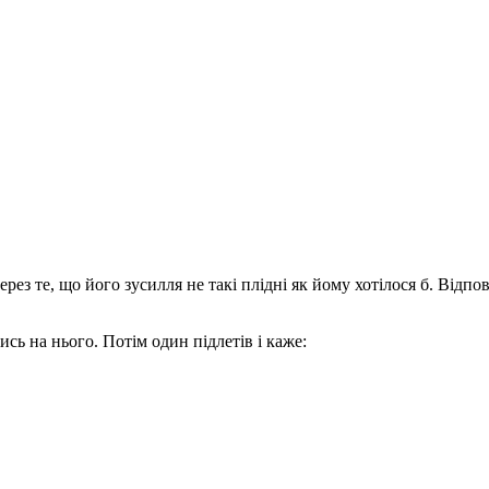
ез те, що його зусилля не такі плідні як йому хотілося б. Відпо
сь на нього. Потім один підлетів і каже: