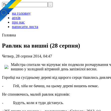
на головну
архів
про нас
написати листа
Головна
Равлик на вишні (28 серпня)
Четвер, 28 серпня 2014, 04:47
Майстра спитали чи відчуває він подеколи розчарування чер
вишню у холодний вітряний день запізнілої весни.
Горобці на сусідньому дереві від щирого серця тішились дивлячи
- Гей, хіба не бачиш, на цьому дереві вишень немає.
Не спиняючись, малий равлик відповів:
- Будуть, коли я туди дістанусь.