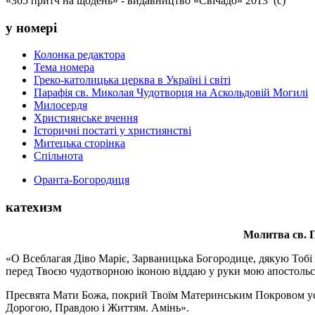
«365 притч на щодень» - видавництво «Свічадо» 2013 (с)
у номері
Колонка редактора
Тема номера
Греко-католицька церква в Україні і світі
Парафія св. Миколая Чудотворця на Аскольдовій Могилі
Милосердя
Християнське вчення
Історичні постаті у християнстві
Митецька сторінка
Спільнота
Оранта-Богородиця
катехизм
Молитва св.
П
«О Всеблагая Діво Маріє, Зарваницька Богородице, дякую Тобі з
перед Твоєю чудотворною іконою віддаю у руки мою апостольс
Пресвята Мати Божа, покрий Твоїм Материнським Покровом усіх х
Дорогою, Правдою і Життям. Амінь».