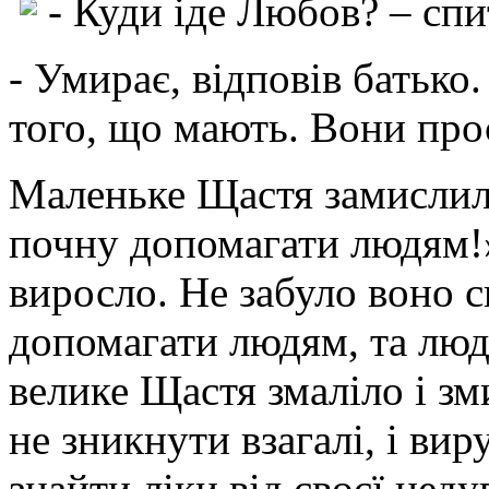
- Куди іде Любов? – спи
- Умирає, відповів батько
того, що мають. Вони про
Маленьке Щастя замислил
почну допомагати людям!»
виросло. Не забуло воно с
допомагати людям, та люд
велике Щастя змаліло і з
не зникнути взагалі, і ви
знайти ліки від своєї неду