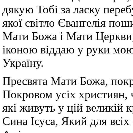
дякую Тобі за ласку перебу
якої світло Євангелія поши
Мати Божа і Мати Церкви
іконою віддаю у руки мою
Україну.
Пресвята Мати Божа, пок
Покровом усіх християн, ч
які живуть у цій великій к
Сина Ісуса, Який для всі