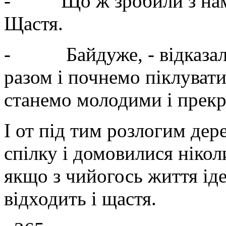
- Що ж зробили з нами 
Щастя.
- Байдуже, - відказала
разом і почнемо піклувати
станемо молодими і прек
І от під тим розлогим де
спілку і домовилися нікол
якщо з чийогось життя іде
відходить і щастя.