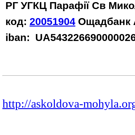
РГ УГКЦ Парафії Св Мико
код:
20051904
Ощадбанк 
iban: UA54322669000002
http://askoldova-mohyla.or