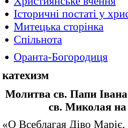
Християнське вчення
Історичні постаті у хри
Митецька сторінка
Спільнота
Оранта-Богородиця
катехизм
Молитва св.
Папи Івана
св. Миколая на
«О Всеблагая Діво Маріє,