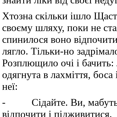
Хтозна скільки ішло Щастя
своєму шляху, поки не ста
спинилося воно відпочити
лягло. Тільки-но задрімало
Розплющило очі і бачить: 
одягнута в лахміття, боса
неї:
- Сідайте. Ви, мабуть,
відпочити і підживитися.