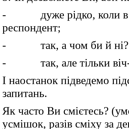
- дуже рідко, коли в г
респондент;
- так, а чом би й ні? 
- так, але тільки віч-н
І наостанок підведемо підс
запитань.
Як часто Ви смієтесь? (ум
усмішок, разів сміху за де