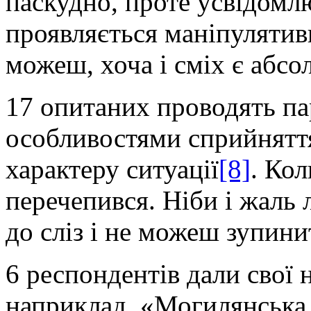
паскудно, проте усвідомлю
проявляється маніпулятив
можеш, хоча і сміх є абс
17 опитаних проводять па
особливостями сприйняття
характеру ситуації
[8]
. Кол
перечепився. Ніби і жаль
до сліз і не можеш зупинит
6 респондентів дали свої н
наприклад, «Могилянська 