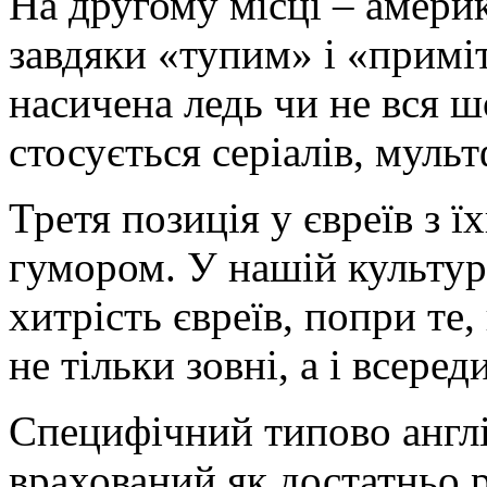
На другому місці – америк
завдяки «тупим» і «прим
насичена ледь чи не вся 
стосується серіалів, мульт
Третя позиція у євреїв з 
гумором. У нашій культурі
хитрість євреїв, попри те
не тільки зовні, а і всереди
Специфічний типово англі
врахований як достатньо р