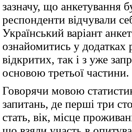
зазначу, що анкетування 
респонденти відчували се
Український варіант анкет
ознайомитись у додатках р
відкритих, так і з уже за
основою третьої частини.
Говорячи мовою статистики
запитань, де перші три ст
стать, вік, місце проживан
що взяли участь в опитува