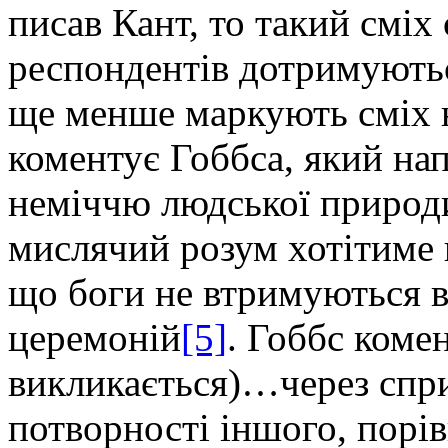
писав Кант, то такий сміх
респондентів дотримуютьс
ще менше маркують сміх 
коментує Гоббса, який на
неміччю людської природи
мислячий розум хотітиме 
що боги не втримуються ві
церемоній
[5]
. Гоббс комен
викликається)…через спри
потворності іншого, порів