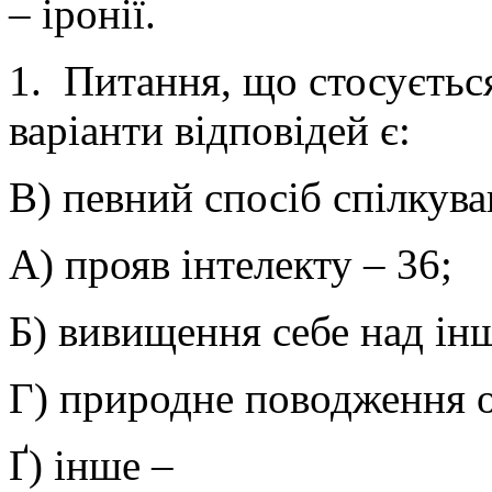
– іронії.
1. Питання, що стосується 
варіанти відповідей є:
В) певний спосіб спілкува
А) прояв інтелекту – 36;
Б) вивищення себе над ін
Г) природне поводження о
Ґ) інше –