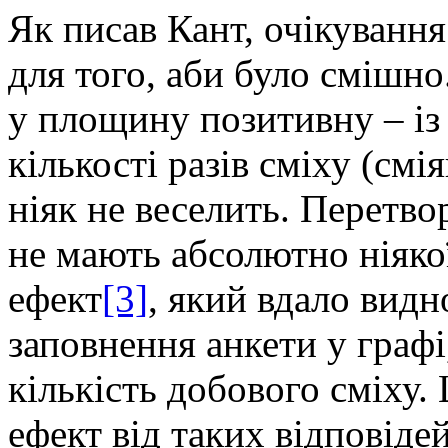
Як писав Кант, очікуванн
для того, аби було смішно
у площину позитивну – із
кількості разів сміху (смі
ніяк не веселить. Перетво
не мають абсолютно ніяко
ефект
[3]
, який вдало видн
заповнення анкети у графі
кількість добового сміху.
ефект від таких відповіде