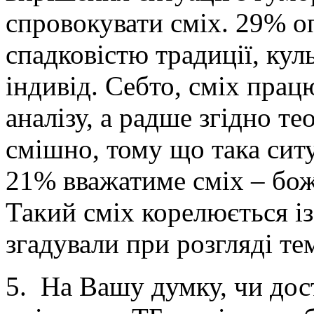
спровокувати сміх. 29% о
спадковістю традиції, кул
індивід. Себто, сміх прац
аналізу, а радше згідно те
смішно, тому що така ситуа
21% вважатиме сміх – бо
Такий сміх корелюється і
згадували при розгляді те
5. На Вашу думку, чи дост