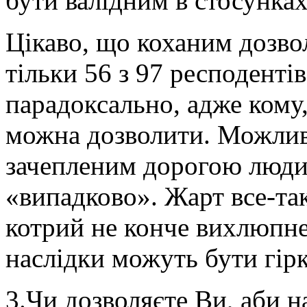
бути валідним в стосунках
Цікаво, що коханим дозво
тільки 56 з 97 респодентів
парадоксально, адже кому,
можна дозволити. Можливо
зачепленим дорогою люди
«випадково». Жарт все-та
котрий не конче вихлюпне
наслідки можуть бути гір
3.Чи дозволяєте Ви, аби 