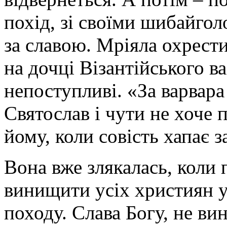
похід, зі своїми шибайгол
за славою. Мріяла охрест
на дочці Візантійського ва
непоступливі. «За варвар
Святослав і чути не хоче 
йому, коли совість хапає 
Вона вже злякалась, коли 
винищити усіх християн у 
походу. Слава Богу, не ви