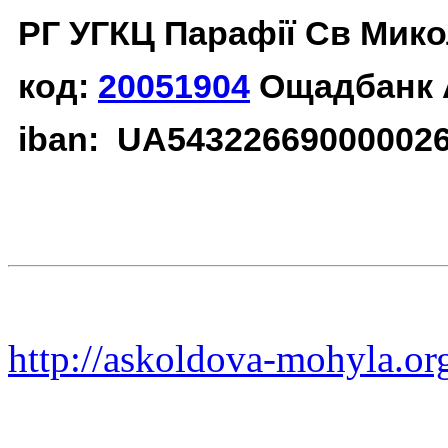
РГ УГКЦ Парафії Св Мико
код:
20051904
Ощадбанк 
iban: UA54322669000002
http://askoldova-mohyla.or