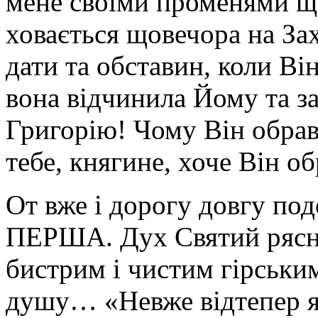
мене своїми променями щ
ховається щовечора на Зах
дати та обставин, коли Він
вона відчинила Йому та з
Григорію! Чому Він обра
тебе, княгине, хоче Він о
От вже і дорогу довгу под
ПЕРША. Дух Святий рясни
бистрим і чистим гірським
душу… «Невже відтепер я