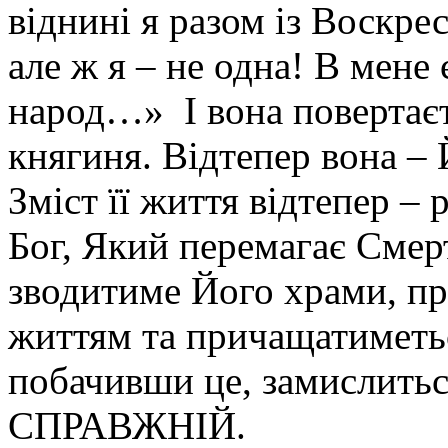
віднині я разом із Воскре
але ж я – не одна! В мене 
народ…» І вона повертаєт
княгиня. Відтепер вона – 
Зміст її життя відтепер –
Бог, Який перемагає Смер
зводитиме Його храми, п
життям та причащатиметьс
побачивши це, замислить
СПРАВЖНІЙ.