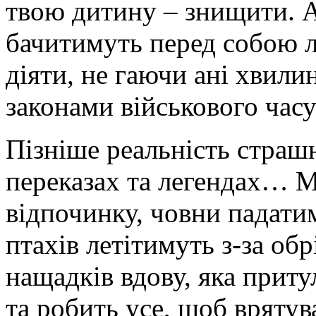
твою дитину – знищити. 
бачитимуть перед собою л
діяти, не гаючи ані хвилин
законами військового часу 
Пізніше реальність страш
переказах та легендах… М
відпочинку, човни падати
птахів летітимуть з-за обр
нащадків вдову, яка приту
та робить усе, щоб врятув