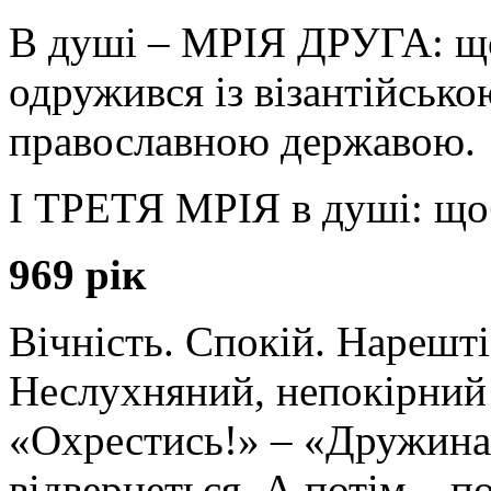
В душі – МРІЯ ДРУГА: що
одружився із візантійськ
православною державою.
І ТРЕТЯ МРІЯ в душі: що
969 рік
Вічність. Спокій. Нарешті
Неслухняний, непокірний
«Охрестись!» – «Дружина 
відвернеться. А потім – по