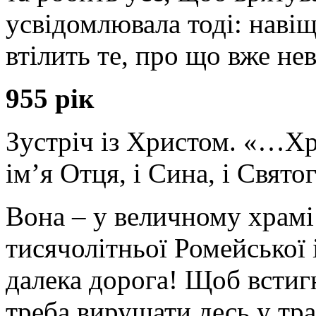
усвідомлювала тоді: навіщ
втілить те, про що вже не
955 рік
Зустріч із Христом. «…Хр
ім’я Отця, і Сина, і Свят
Вона – у величному храмі 
тисячолітньої Ромейської
далека дорога! Щоб встиг
треба вирушати десь у тр