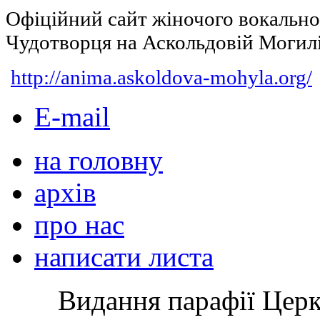
Офіційний сайт жіночого вокальн
Чудотворця на Аскольдовій Могил
http://anima.askoldova-mohyla.org/
E-mail
на головну
архів
про нас
написати листа
Видання парафії Цер