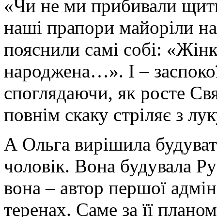
«Чи не ми прибивали щити
наші прапори майоріли н
пояснили самі собі: «Жінк
народжена…». І – заспокої
споглядаючи, як росте Свя
повнім скаку стріляє з лук
А Ольга вирішила будувати
чоловік. Вона будувала Ру
вона – автор першої адмі
теренах. Саме за її плано