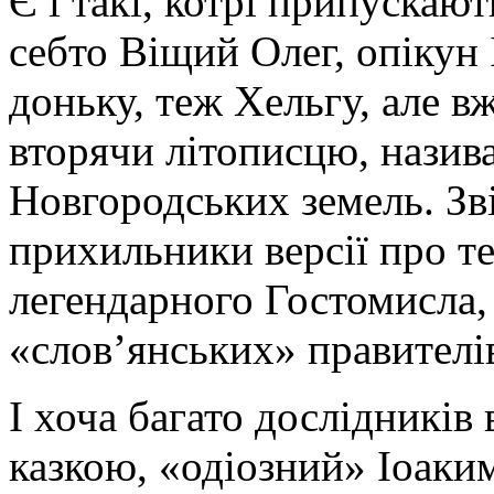
Є і такі, котрі припуска
себто Віщий Олег, опікун 
доньку, теж Хельгу, але вж
вторячи літописцю, нази
Новгородських земель. Зв
прихильники версії про те
легендарного Гостомисла, 
«слов’янських» правителі
І хоча багато дослідникі
казкою, «одіозний» Іоаки