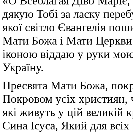
«О Всеблагая Діво Маріє,
дякую Тобі за ласку перебу
якої світло Євангелія поши
Мати Божа і Мати Церкви
іконою віддаю у руки мою
Україну.
Пресвята Мати Божа, пок
Покровом усіх християн, ч
які живуть у цій великій к
Сина Ісуса, Який для всі