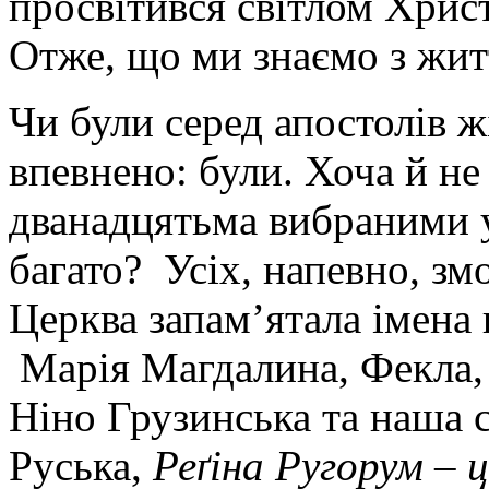
просвітився світлом Христ
Отже, що ми знаємо з жит
Чи були серед апостолів ж
впевнено: були. Хоча й не 
дванадцятьма вибраними 
багато? Усіх, напевно, зм
Церква запам’ятала імена 
Марія Магдалина, Фекла, 
Ніно Грузинська та наша 
Руська,
Реґіна Ругорум – 