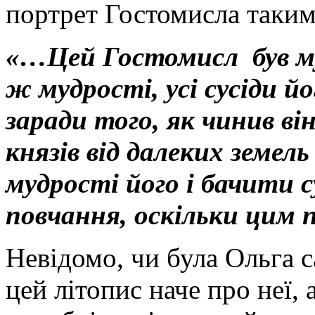
портрет Гостомисла таки
«…Цей Гостомисл був му
ж мудрості, усі сусіди й
заради того, як чинив в
князів від далеких земел
мудрості його і бачити с
повчання, оскільки цим 
Невідомо, чи була Ольга с
цей літопис наче про неї, 