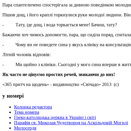
Пара спантеличено спостерігала за дивною поведінкою молодика,
Пішов дощ, і його краплі торкнулися руки молодої людини. Він 
- Тату, іде дощ, і вода торкається мене! Бачиш, тату?
Бажаючи хоч чимось допомогти, пара, що сиділа поряд, спитала 
- Чому ви не поведете сина у якусь клініку на консультаці
Літній чоловік відповів:
- Ми щойно з клініки. Сьогодні у мого сина вперше в житті 
Як часто не цінуємо простих речей, звикаючи до них!
«365 притч на щодень» - видавництво «Свічадо» 2013 (с)
у номері
Колонка редактора
Тема номера
Греко-католицька церква в Україні і світі
Парафія св. Миколая Чудотворця на Аскольдовій Могилі
Милосердя