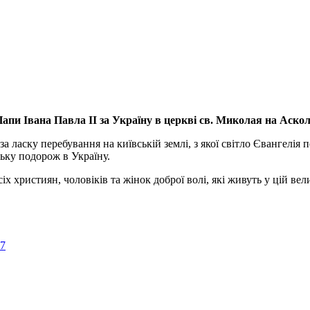
апи Івана Павла ІІ за Україну
в церкві св. Миколая на Аско
а ласку перебування на київській землі, з якої світло Євангелія 
ьку подорож в Україну.
ристиян, чоловіків та жінок доброї волі, які живуть у цій велик
57