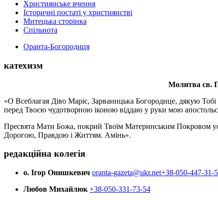
Християнське вчення
Історичні постаті у християнстві
Митецька сторінка
Спільнота
Оранта-Богородиця
катехизм
Молитва св.
П
«О Всеблагая Діво Маріє, Зарваницька Богородице, дякую Тобі з
перед Твоєю чудотворною іконою віддаю у руки мою апостольс
Пресвята Мати Божа, покрий Твоїм Материнським Покровом усіх х
Дорогою, Правдою і Життям. Амінь».
редакційна колегія
о. Ігор Онишкевич
oranta-gazeta@ukr.net
+38-050-447-31-
Любов Михайлюк
+38-050-331-73-54