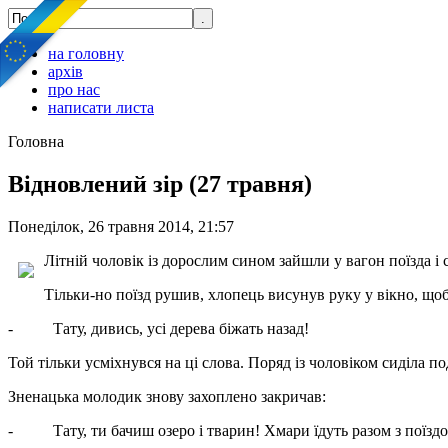
на головну
архів
про нас
написати листа
Головна
Відновлений зір (27 травня)
Понеділок, 26 травня 2014, 21:57
Літній чоловік із дорослим сином зайшли у вагон поїзда і с
Тільки-но поїзд рушив, хлопець висунув руку у вікно, щоб 
- Тату, дивись, усі дерева біжать назад!
Той тільки усміхнувся на ці слова. Поряд із чоловіком сиділа 
Зненацька молодик знову захоплено закричав:
- Тату, ти бачиш озеро і тварин! Хмари їдуть разом з поїзд