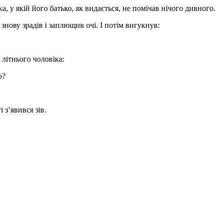
 у якій його батько, як видається, не помічав нічого дивного.
знову зрадів і заплющив очі. І потім вигукнув:
літнього чоловіка:
ю?
з’явився зів.