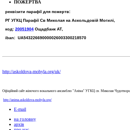
ПОЖЕРТВА
реквізити парафії для пожертв:
РГ УГКЦ Парафії Св Миколая на Аскольдовій Могилі,
код:
20051904
Ощадбанк АТ,
iban: UA543226690000026003300218570
http://askoldova-mohyla.org/uk/
Офіційний сайт жіночого вокального ансамблю "Аніма" УГКЦ св. Миколая Чудотворц
http://anima.askoldova-mohyla.org/
E-mail
на головну
архів
про нас