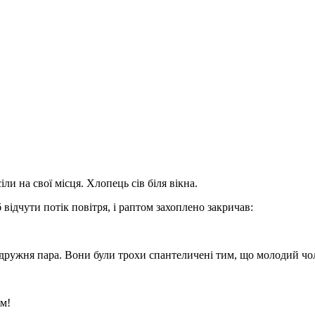
іли на свої місця. Хлопець сів біля вікна.
відчути потік повітря, і раптом захоплено закричав:
подружня пара. Вони були трохи спантеличені тим, що молодий чол
ом!