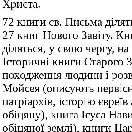
Христа.
72 книги св. Письма ділят
27 книг Нового Завіту. Кн
діляться, у свою чергу, на
Історичні книги Старого 
походження людини і розви
Мойсея (описують первісн
патріархів, історію євреї
обіцяну), книга Ісуса Нав
обіцяної землі), книги Цар