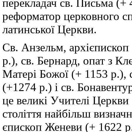
перекладач св. Письма (+ 4
реформатор церковного спі
латинської Церкви.
Св. Анзельм, архієпископ 
p.), св. Бернард, опат з 
Матері Божої (+ 1153 p.), 
(+1274 р.) і св. Бонавенту
це великі Учителі Церкви 
століття найбільш визнач
єпископ Женеви (+ 1622 р.