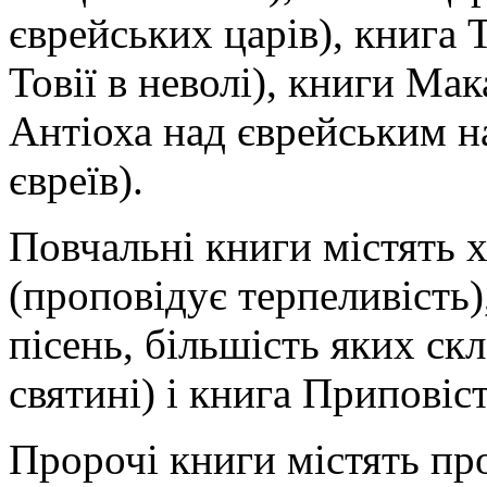
єврейських царів), книга 
Товії в неволі), книги Мак
Антіоха над єврейським н
євреїв).
Повчальні книги містять 
(проповідує терпе­ливість
пісень, більшість яких ск
святині) і книга Приповіс
Пророчі книги містять про