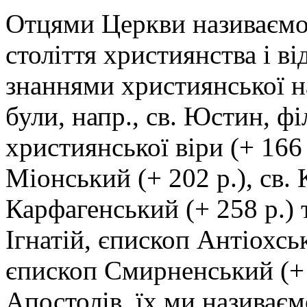
Отцями Церкви називаємо 
століття християнства і в
знаннями християнської н
були, напр., св. Юстин, ф
християнської віри (+ 166 
Міонський (+ 202 p.), св.
Карфагенський (+ 258 р.) т
Ігнатій, єпископ Антіохськ
єпископ Смирненський (+ 
Апостолів. їх ми називає