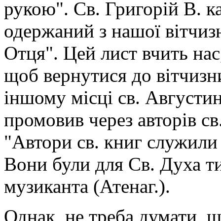
рукою". Св. Григорій В. ка
одержаний з нашої вітчизн
Отця". Цей лист вчить нас
щоб вернутися до вітчизн
іншому місці св. Августин
промовив через авторів св
"Автори св. книг служили 
Вони були для Св. Духа ти
музиканта (Атенаг.).
Однак, не треба думати, щ