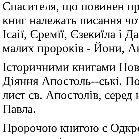
Спасителя, що повинен п
книг належать писання чо
Ісаії, Єремїї, Єзекиїла і 
малих пророків - Йони, Ав
Історичними книгами Новог
Діяння Апостоль--ські. П
лист св. Апостолів, серед 
Павла.
Пророчою книгою є Одкров