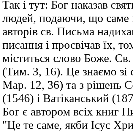
Так і тут: Бог наказав св
людей, подаючи, що саме 
авторів св. Письма надихав
писання і просвічав їх, то
міститься слово Боже. Св.
(Тим. З, 16). Це знаємо зі 
Мар. 12, 36) та з рішень
(1546) і Ватіканський (1
Бог є автором всіх книг П
"Це те саме, якби Ісус Хр