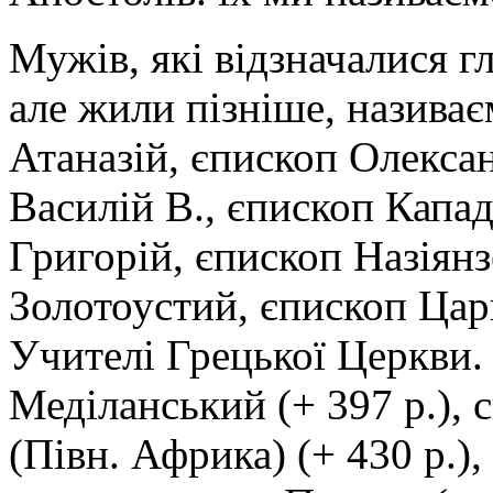
Мужів, які відзначалися г
але жили пізніше, назива
Атаназій, єпископ Олексан
Василій В., єпископ Кападо
Григорій, єпископ Назіянзе
Золотоустий, єпископ Царг
Учителі Грецької Церкви.
Меділанський (+ 397 p.), 
(Півн. Африка) (+ 430 p.),