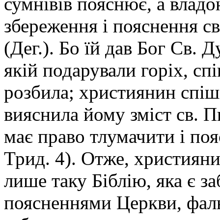
сумнівів пояснює, а владо
збереження і пояснення св
(Дег.). Бо їй дав Бог Св. Д
якій подарували горіх, сп
розбила; християнин спіш
вияснила йому зміст св. П
має право тлумачити і по
Трид. 4). Отже, християн
лише таку Біблію, яка є з
пояснен­нями Церкви, фал