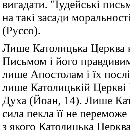
вигадати. "Іудейські пись
на такі засади моральност
(Руссо).
Лише Католицька Церква к
Письмом і його правдивим
лише Апостолам і їх посл
лише Католицькій Церкві 
Духа (Йоан, 14). Лише Ка
сила пекла її не переможе 
з якого Католицька Церква