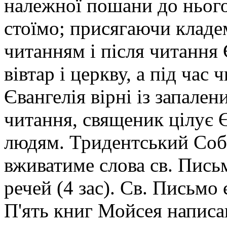
належної пошани до нього:
стоїмо; присягаючи кладем
читанням і після читання
вівтар і церкву, а під час 
Євангелія вірні із запале
читання, священик цілує Є
людям. Тридентський Собо
вживатиме слова св. Пись
речей (4 зас). Св. Письмо
П'ять книг Мойсея написа