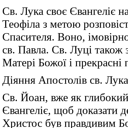
Св. Лука своє Євангеліє 
Теофіла з метою розповіс
Спасителя. Воно, імовірно
св. Павла. Св. Луці також 
Матері Божої і прекрасні 
Діяння Апостолів св. Лука
Св. Йоан, вже як глибокий
Євангеліє, щоб доказати 
Христос був правдивим Бо