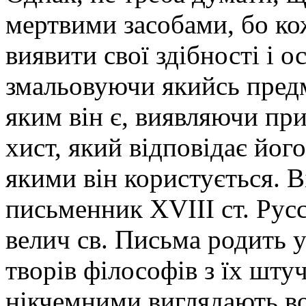
мертвими засобами, бо кож
виявити свої здібності і о
змальовуючи якийсь предм
яким він є, виявляючи п
хист, який відповідає його
якими він користується.
письменник XVIII ст. Рус
велич св. Письма родить у
творів філософів з їх шт
нікчемними вигля­дають в