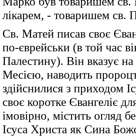
Марко був товаришем св. 
лікарем, - товаришем св. 
Св. Матей писав своє Єван
по-єврейськи (в той час в
Палестину). Він вказує на 
Месією, наводить пророцтв
здійснилися з приходом І
своє коротке Євангеліє дл
імовірно, містить огляд бе
Ісуса Христа як Сина Бож