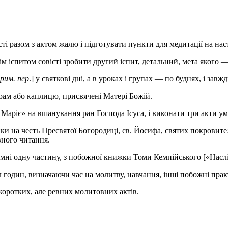
істі разом з актом жалю і підготувати пункти для медитації на на
ім іспитом совісті зробити другий іспит, детальний, мета якого 
рим. пер
.] у святкові дні, а в уроках і групах — по буднях, і зав
храм або каплицю, присвячені Матері Божій.
 Маріє» на вшанування ран Господа Ісуса, і виконати три акти ум
ки на честь Пресвятої Богородиці, св. Йосифа, святих покровител
вного читання.
аймні одну частину, з побожної книжки Томи Кемпійського [«На
л годин, визначаючи час на молитву, навчання, інші побожні пра
коротких, але ревних молитовних актів.