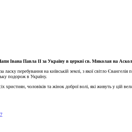
апи Івана Павла ІІ за Україну
в церкві св. Миколая на Аско
а ласку перебування на київській землі, з якої світло Євангелія 
ьку подорож в Україну.
ристиян, чоловіків та жінок доброї волі, які живуть у цій велик
57