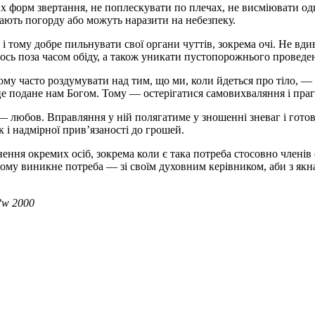
х форм звертання, не поплескувати по плечах, не висміювати один
кають погорду або можуть наразити на небезпеку.
, і тому добре пильнувати свої органи чуттів, зокрема очі. Не вд
гось поза часом обіду, а також уникати пустопорожнього проведен
тому часто роздумувати над тим, що ми, коли йдеться про тіло, —
 це подане нам Богом. Тому — остерігатися самовихваляння і праг
— любов. Вправляння у ній полягатиме у зношенні зневаг і готов
як і надмірної прив’язаності до грошей.
ення окремих осіб, зокрема коли є така потреба стосовно членів 
му виникне потреба — зі своїм духовним керівником, аби з якна
k?w 2000