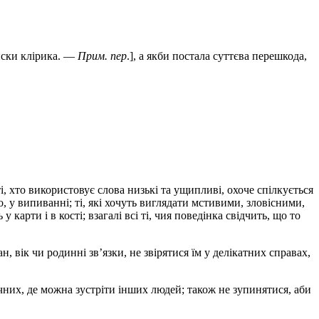
писки клірика. —
Прим. пер
.], а якби постала суттєва перешкода,
ті, хто використовує слова низькі та ущипливі, охоче спілкується
, у випиванні; ті, які хочуть виглядати мстивими, зловісними,
карти і в кості; взагалі всі ті, чия поведінка свідчить, що то
, вік чи родинні зв’язки, не звірятися їм у делікатних справах,
лічних, де можна зустріти інших людей; також не зупинятися, аби