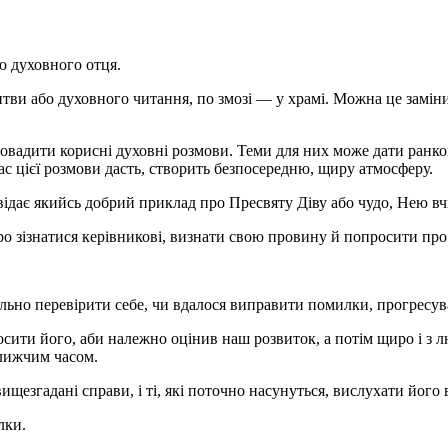
ою духовного отця.
итви або духовного читання, по змозі — у храмі. Можна це замі
овадити корисні духовні розмови. Теми для них може дати ранко
ас цієї розмови дасть, створить безпосередню, щиру атмосферу.
ідає якийсь добрий приклад про Пресвяту Діву або чудо, Нею вчи
о зізнатися керівникові, визнати свою провину й попросити про
ельно перевірити себе, чи вдалося виправити помилки, прогресув
осити його, аби належно оцінив наш розвиток, а потім щиро і з 
лижчим часом.
ищезгадані справи, і ті, які поточно насунуться, вислухати його в
лки.