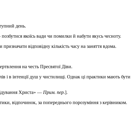
ступний день.
— позбутися якоїсь вади чи помилки й набути якусь чесноту.
жди призначати відповідну кількість часу на заняття вдома.
ертвлення на честь Пресвятої Діви.
ів і в інтенції душ у чистилищі. Однак ці практики мають бути
слідування Христа» —
Прим. пер
.].
ктики, відпочинок, за попереднього порозуміння з керівником.