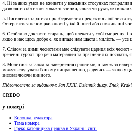
4. Ні за яких умов не вживати у взаємних стосунках погірдливи
дозволяти собі на легковажні вчинки, слова чи рухи, які викли
5. Посилено старатися про збереження прекрасної лілії чистоти
Остерігатися непоміркованості у їжі й питті або споживанні чо
6. Особливо докласти старань, щоб плекати у собі смирення, і 
якщо в нас щось добре є, як випаде нам щастя і милість, — усе
7. Слідом за цими чеснотами має слідувати цариця всіх чеснот 
зреченні турбот про речі матеріальні та прагнення їх посідати, 
8. Молитися загалом за навернення грішників, а також за наверн
можуть слугувати їхньому виправленню, радячись — якщо у цьо
знеславлюючи винного.
Підготовлено за виданням: Jan XXIII. Dziennik duszy. Znak, Kra
CREDO
у номері
Колонка редактора
Тема номера
Греко-католицька церква в Україні і світі