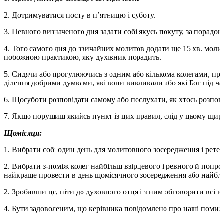
2. Дотримуватися посту в п’ятницю і суботу.
3. Певного визначеного дня задати собі якусь покуту, за порад
4. Того самого дня до звичайних молитов додати ще 15 хв. мол
побожною практикою, яку духівник порадить.
5. Сидячи або прогулюючись з одним або кількома колегами, пр
ділення добрими думками, які вони викликали або які Бог під ч
6. Щосуботи розповідати самому або послухати, як хтось розпов
7. Якщо порушиш якийсь пункт із цих правил, слід у цьому щир
Щомісяця:
1. Вибрати собі один день для молитовного зосередження і рет
2. Вибрати з-поміж колег найбільш взірцевого і ревного й попр
найкраще провести в день щомісячного зосередження або найб
2. Зробивши це, піти до духовного отця і з ним обговорити всі в
4. Бути задоволеним, що керівника повідомлено про наші поми