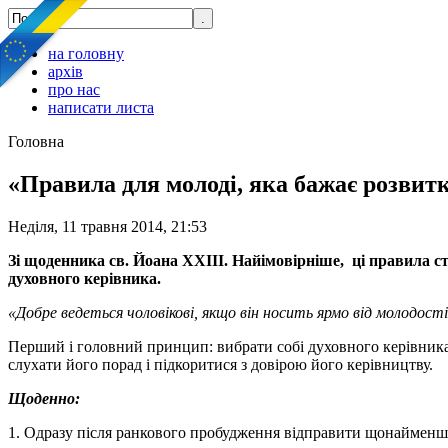
на головну
архів
про нас
написати листа
Головна
«Правила для молоді, яка бажає розвитк
Неділя, 11 травня 2014, 21:53
Зі щоденника св. Йоана ХХІІІ. Найімовірніше, ці правила 
духовного керівника.
«Добре ведеться чоловікові, якщо він носить ярмо від молодості 
Перший і головний принцип: вибрати собі духовного керівника,
слухати його порад і підкоритися з довірою його керівництву.
Щоденно:
1. Одразу після ранкового пробудження відправити щонайменше