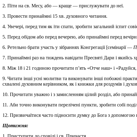
2. Піти на св. Месу, або — краще — прислужувати до неї.
3. Провести принаймні 15 хв. духовного читання.
4. Увечері, перед тим як іти спати, зробити загальний іспит сов
5. Перед обідом або перед вечерею, або принаймні перед вечірн
6. Ретельно брати участь у зібраннях Конгрегації [семінарії —
П
7. Принаймні раз на тиждень навідати Пресвяті Дари і якийсь 
8. Між 18 і 21 годиною прочитати п’ять «Отче наш» і «Радуйся,
9. Читати інші усні молитви та виконувати інші побожні практи
схвалені духовним керівником, як і книжки для роздумів і духо
10. Прочитати уважно і з замисленням цілий розділ, або прин
11. Аби точно виконувати перелічені пункти, зробити собі поді
12. Призвичаїтися часто підносити думку до Бога з допомогою 
Щотижня:
1. Приступити до сповіді і св. Причастя.