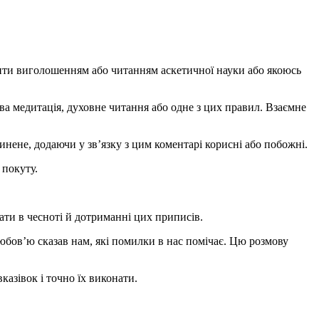
нити виголошенням або читанням аскетичної науки або якоюсь
ва медитація, духовне читання або одне з цих правил. Взаємне
нене, додаючи у зв’язку з цим коментарі корисні або побожні.
 покуту.
ати в чесноті й дотриманні цих приписів.
любов’ю сказав нам, які помилки в нас помічає. Цю розмову
казівок і точно їх виконати.