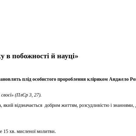
у в побожності й науці»
становлять плід особистого пророблення кліриком Анджело Ро
своєї» (ПлЄр 3, 27).
 який відзначається добрим життям, розсудливістю і знаннями, до
 15 хв. мисленої молитви.