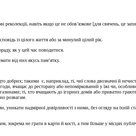
кові реколекції, навіть якщо це не обов’язкове [для свячень, це за
сповідь із цілого життя або за минулий цілий рік.
раду, як у цей час поводитися.
имати від них якусь пам’ятку.
дто добрих; такими є, наприклад, ті, чиї слова двозначні й нечис
годи, вчащає до ресторану або непоміркований у їжі чи, особливо
азинами; ті, хто вчащають до ігорних домів або приватно грають у 
но розвагам.
, уникати надмірної довірливості з ними, без огляду на їхній стан
им, зокрема не грати в карти й кості, а тим більше у місцях пуб