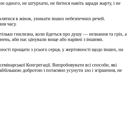
 одного, не штурхати, не битися навіть заради жарту, і не
ивлятися в жінок, уникати інших небезпечних речей.
ня часу.
 тільки гнилизна, коли йдеться про душу — незнання та гріх, а
нень, аби нас цінували вище або нарівні з іншими.
ності прощати з усього серця, у жертовності щодо інших, на
семінарської Конгрегації. Випробовувати всі способи, які
йбільшою добротою і потаємно усунути зло і згіршення, не