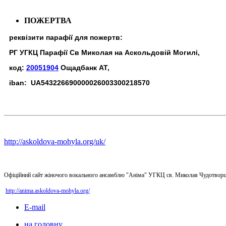
ПОЖЕРТВА
реквізити парафії для пожертв:
РГ УГКЦ Парафії Св Миколая на Аскольдовій Могилі,
код:
20051904
Ощадбанк АТ,
iban: UA543226690000026003300218570
http://askoldova-mohyla.org/uk/
Офіційний сайт жіночого вокального ансамблю "Аніма" УГКЦ св. Миколая Чудотворц
http://anima.askoldova-mohyla.org/
E-mail
на головну