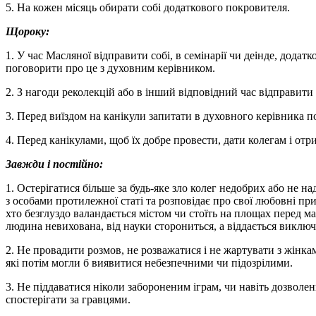
5. На кожен місяць обирати собі додаткового покровителя.
Щороку:
1. У час Масляної відправити собі, в семінарії чи деінде, додат
поговорити про це з духовним керівником.
2. З нагоди реколекцій або в інший відповідний час відправити 
3. Перед виїздом на канікули запитати в духовного керівника по
4. Перед канікулами, щоб їх добре провести, дати колегам і отр
Завжди і постійно:
1. Остерігатися більше за будь-яке зло колег недобрих або не на
з особами протилежної статі та розповідає про свої любовні при
хто безглуздо валандається містом чи стоїть на площах перед маг
людина невихована, від науки сторониться, а віддається виключ
2. Не провадити розмов, не розважатися і не жартувати з жінками
які потім могли б виявитися небезпечними чи підозрілими.
3. Не піддаватися ніколи забороненим іграм, чи навіть дозволен
спостерігати за гравцями.