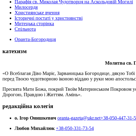
Парафія св. Миколая Чудотворця на Аскольдовій Могилі
Милосердя
Християнське вчення
Історичні постаті у християнстві
Митецька сторінка
Спільнота
Оранта-Богородиця
катехизм
Молитва св.
П
«О Всеблагая Діво Маріє, Зарваницька Богородице, дякую Тобі з
перед Твоєю чудотворною іконою віддаю у руки мою апостольс
Пресвята Мати Божа, покрий Твоїм Материнським Покровом усіх х
Дорогою, Правдою і Життям. Амінь».
редакційна колегія
о. Ігор Онишкевич
oranta-gazeta@ukr.net
+38-050-447-31-
Любов Михайлюк
+38-050-331-73-54