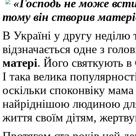
«Господь не може всти
тому він створив матерів
В Україні у другу неділю 
відзначається одне з гол
матері
. Його святкують в 
І така велика популярност
оскільки споконвіку мама
найріднішою людиною дл
життя своїм дітям, жертву
Протягом ста років цей де