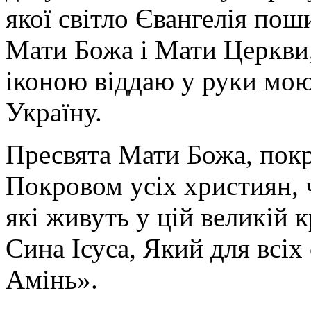
якої світло Євангелія поши
Мати Божа і Мати Церкви
іконою віддаю у руки мою
Україну.
Пресвята Мати Божа, пок
Покровом усіх християн, ч
які живуть у цій великій к
Сина Ісуса, Який для всі
Амінь».