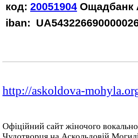
код:
20051904
Ощадбанк 
iban: UA54322669000002
http://askoldova-mohyla.or
Офіційний сайт жіночого вокальн
Чудотворця на Аскольдовій Могил