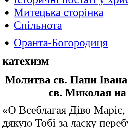
Митецька сторінка
Спільнота
Оранта-Богородиця
катехизм
Молитва св.
Папи Івана
св. Миколая на
«О Всеблагая Діво Маріє,
дякую Тобі за ласку перебу