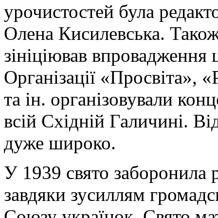
урочистостей була редакт
Олена Кисилевська. Також
зініціював впровадження 
Організації «Просвіта», «
та ін. організовували конц
всій Східній Галичині. Ві
дуже широко.
У 1939 свято заборонила р
завдяки зусиллям громадс
Союзу українок, Свято мат