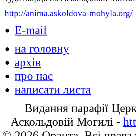
http://anima.askoldova-mohyla.org/
E-mail
на головну
архів
про нас
написати листа
Видання парафії Цер
Аскольдовій Могилі -
ht
© 2026 Оранта. Всі права