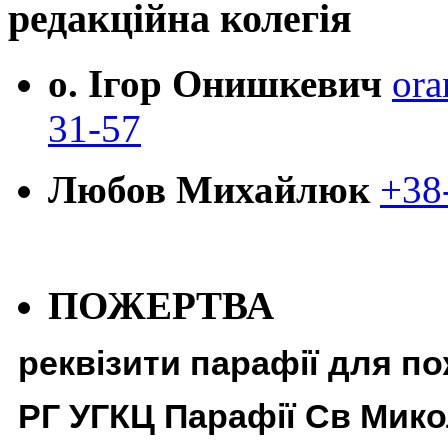
редакційна колегія
о. Ігор Онишкевич
ora
31-57
Любов Михайлюк
+38
ПОЖЕРТВА
реквізити парафії для п
РГ УГКЦ Парафії Св Мико