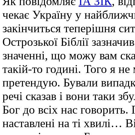
Як повідомляє
ІА ЗІК
, ві
чекає Україну у найближчи
закінчиться теперішня си
Острозької Біблії зазначи
значенні, що можу вам ска
такій-то годині. Того я не 
претендую. Бували випадк
речі сказав і вони таки з
Бог до всіх нас говорить.
наставлені на ті хвилі… В