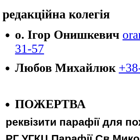
редакційна колегія
о. Ігор Онишкевич
ora
31-57
Любов Михайлюк
+38
ПОЖЕРТВА
реквізити парафії для п
РГ УГКЦ Парафії Св Мико