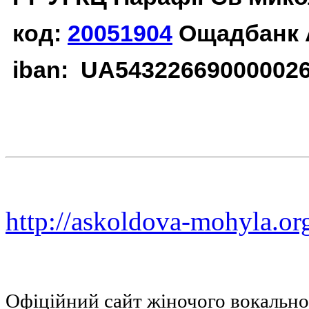
код:
20051904
Ощадбанк 
iban: UA54322669000002
http://askoldova-mohyla.or
Офіційний сайт жіночого вокальн