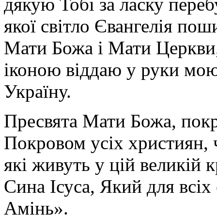
дякую Тобі за ласку перебу
якої світло Євангелія поши
Мати Божа і Мати Церкви
іконою віддаю у руки мою
Україну.
Пресвята Мати Божа, пок
Покровом усіх християн, ч
які живуть у цій великій к
Сина Ісуса, Який для всі
Амінь».