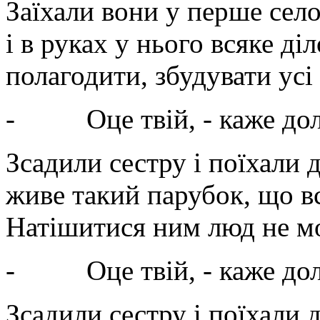
Заїхали вони у перше село
і в руках у нього всяке ді
полагодити, збудувати усі
-
Оце твій, - каже до
Зсадили сестру і поїхали д
живе такий парубок, що в
Натішитися ним люд не мо
-
Оце твій, - каже дол
Зсадили сестру і поїхали д