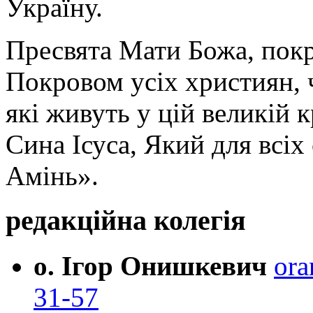
Україну.
Пресвята Мати Божа, пок
Покровом усіх християн, ч
які живуть у цій великій к
Сина Ісуса, Який для всі
Амінь».
редакційна колегія
о. Ігор Онишкевич
ora
31-57