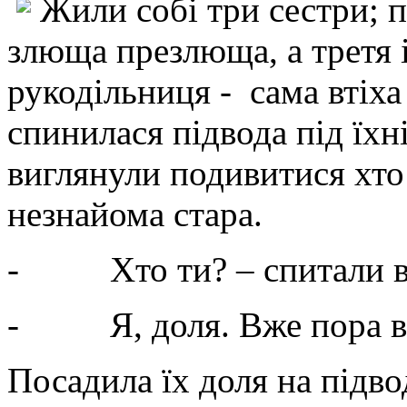
Жили собі три сестри; 
злюща презлюща, а третя і
рукодільниця - сама втіха
спинилася підвода під їхн
виглянули подивитися хто 
незнайома стара.
-
Хто ти? – спитали 
-
Я, доля. Вже пора 
Посадила їх доля на підвод