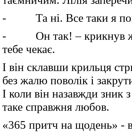
-
Та ні. Все таки я п
-
Он так! – крикнув ж
тебе чекає.
І він склавши крильця ст
без жалю поволік і закрут
І коли він назавжди зник з
таке справжня любов.
«365 притч на щодень» -