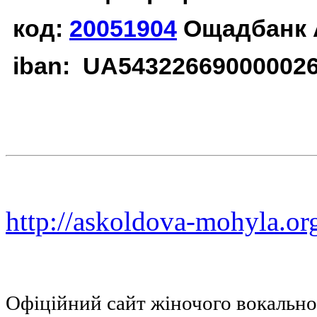
код:
20051904
Ощадбанк 
iban: UA54322669000002
http://askoldova-mohyla.or
Офіційний сайт жіночого вокальн