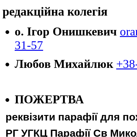
редакційна колегія
о. Ігор Онишкевич
ora
31-57
Любов Михайлюк
+38
ПОЖЕРТВА
реквізити парафії для п
РГ УГКЦ Парафії Св Мико