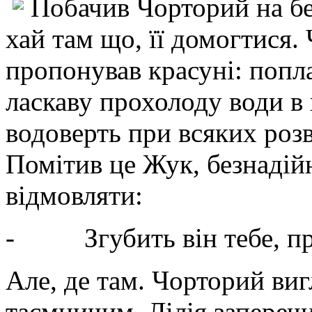
Побачив Чорторий на бе
хай там що, її домогтися. 
пропонував красуні: попл
ласкаву прохолоду води в 
водоверть при всяких розва
Помітив це Жук, безнадійн
відмовляти:
-
Згубить він тебе, 
Але, де там. Чорторий ви
таємничим. Лілія заперечи