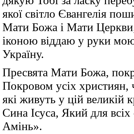
дякую Тобі за ласку перебу
якої світло Євангелія поши
Мати Божа і Мати Церкви
іконою віддаю у руки мою
Україну.
Пресвята Мати Божа, пок
Покровом усіх християн, ч
які живуть у цій великій к
Сина Ісуса, Який для всі
Амінь».