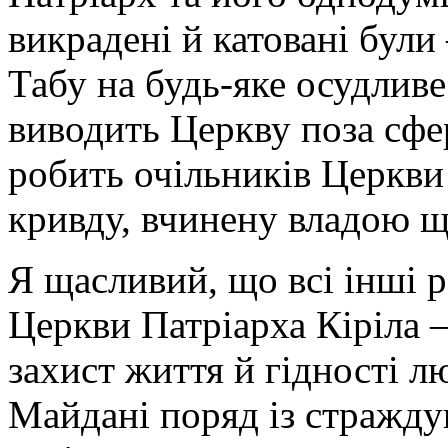
викрадені й катовані були 
Табу на будь-яке осудливе
виводить Церкву поза сфе
робить очільників Церкви
кривду, вчинену владою 
Я щасливий, що всі інші р
Церкви Патріарха Кіріла –
захист життя й гідності л
Майдані поряд із стражд