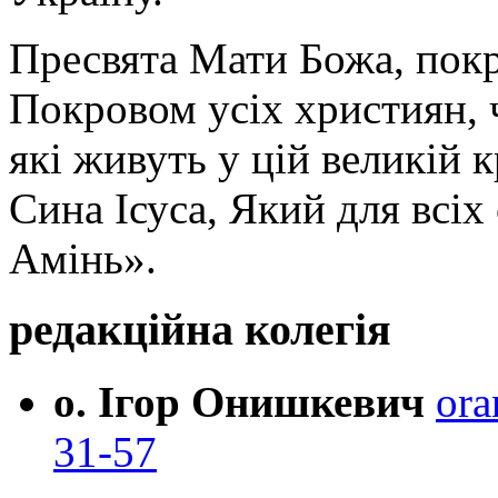
Пресвята Мати Божа, пок
Покровом усіх християн, ч
які живуть у цій великій к
Сина Ісуса, Який для всі
Амінь».
редакційна колегія
о. Ігор Онишкевич
ora
31-57