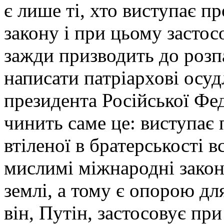
є лише ті, хто виступає п
закону і при цьому засто
зажди призводить до розп
написати патріархові осу
президента Російської Фед
чинить саме це: виступає 
втіленої в братерськості в
мислимі міжнародні закон
землі, а тому є опорою дл
він, Путін, застосовує пр