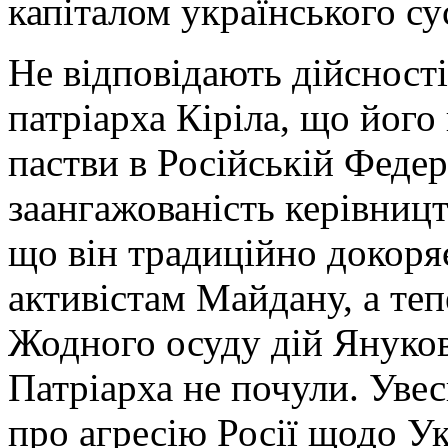
капіталом українського су
Не відповідають дійсності
патріарха Кіріла, що його
пастви в Російській Федер
заангажованість керівниц
що він традиційно докоря
активістам Майдану, а теп
Жодного осуду дій Януков
Патріарха не почули. Увес
про агресію Росії щодо Ук