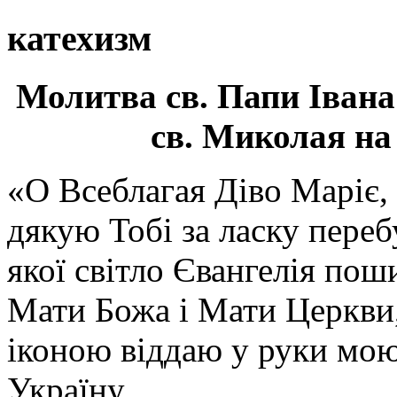
катехизм
Молитва св.
Папи Івана
св. Миколая на
«О Всеблагая Діво Маріє,
дякую Тобі за ласку перебу
якої світло Євангелія поши
Мати Божа і Мати Церкви
іконою віддаю у руки мою
Україну.