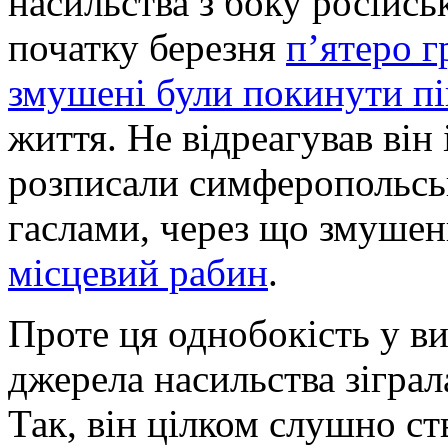
насильства з боку російс
початку березня
п’ятеро г
змушені були покинути пі
життя. Не відреагував він 
розписали симферопольсь
гаслами, через що змушен
місцевий рабин
.
Проте ця однобокість у ви
джерела насильства зіграл
Так, він цілком слушно с