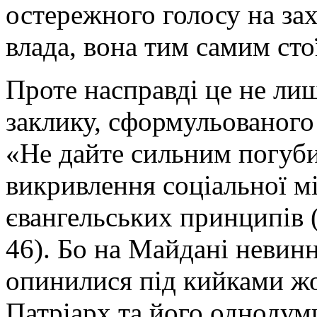
остережного голосу на за
влада, вона тим самим сто
Проте насправді це не лиш
заклику, сформульовано
«Не дайте сильним погуби
викривлення соціальної мі
євангельських принципів 
46). Бо на Майдані невин
опинилися під кийками жо
Патріарх та його однодум