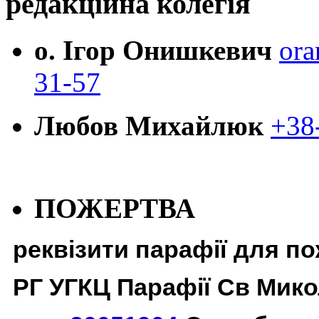
редакційна колегія
о. Ігор Онишкевич
ora
31-57
Любов Михайлюк
+38
ПОЖЕРТВА
реквізити парафії для п
РГ УГКЦ Парафії Св Мико