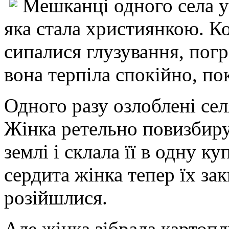
Мешканці одного села у
яка стала християнкою. Ко
сипалися глузування, пог
вона терпіла спокійно, по
Одного разу озлоблені сел
Жінка ретельно повизбиру
землі і склала її в одну к
сердита жінка тепер їх за
розійшлися.
Але жінка зібрала картопл