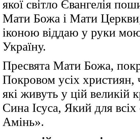
якої світло Євангелія поши
Мати Божа і Мати Церкви
іконою віддаю у руки мою
Україну.
Пресвята Мати Божа, пок
Покровом усіх християн, ч
які живуть у цій великій к
Сина Ісуса, Який для всі
Амінь».