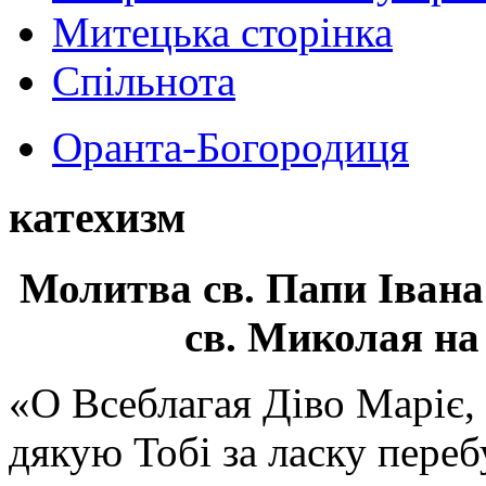
Митецька сторінка
Спільнота
Оранта-Богородиця
катехизм
Молитва св.
Папи Івана
св. Миколая на
«О Всеблагая Діво Маріє,
дякую Тобі за ласку перебу