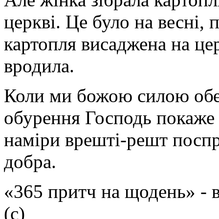
церкві. Це було на весні, 
картопля висаджена на це
вродила.
Коли ми божою силою обер
обурення Господь покаже н
наміри врешті-решт поспр
добра.
«365 притч на щодень» -
(с)