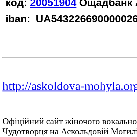
код:
20051904
Ощадбанк 
iban: UA54322669000002
http://askoldova-mohyla.or
Офіційний сайт жіночого вокальн
Чудотворця на Аскольдовій Могил