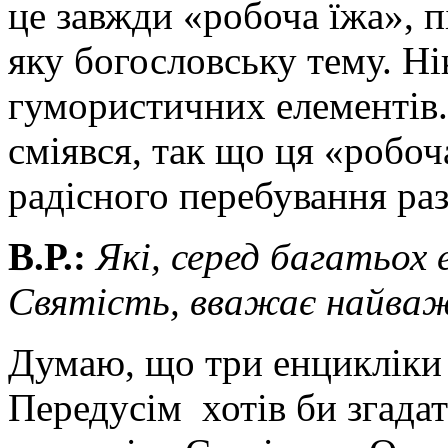
це завжди «робоча їжа», п
яку богословську тему. Ні
гумористичних елементів
сміявся, так що ця «робоч
радісного перебування ра
В.Р.:
Які, серед багатьох 
Святість, вважає найва
Думаю, що три енцикліки 
Передусім хотів би згада