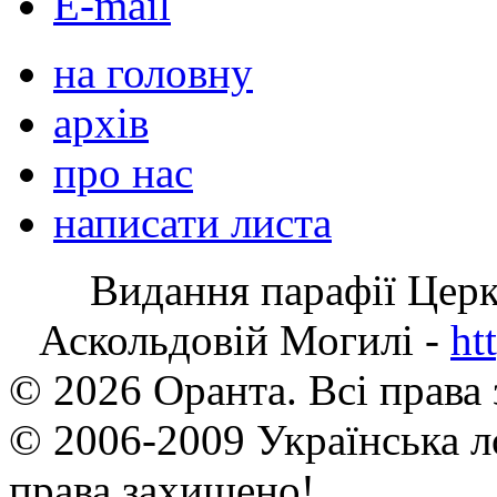
E-mail
на головну
архів
про нас
написати листа
Видання парафії Цер
Аскольдовій Могилі -
ht
© 2026 Оранта. Всі права
© 2006-2009 Українська л
права захищено!