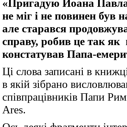
«Пригадую Йоана Павла 
не міг і не повинен був 
але старався продовжува
справу, робив це так як
констатував Папа-емери
Ці слова записані в книжці
в якій зібрано висловлюв
співпрацівників Папи Рим
Ares.
Ось деякі фрагменти інте