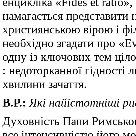
енцикліка «Fides et ratio»
намагається представити 
християнською вірою і ф
необхідно згадати про «Ev
одну із ключових тем ціло
: недоторканної гідності 
хвилини зачаття.
В.Р.:
Які найістотніші ри
Духовність Папи Римськог
все інтенсивністю його мо