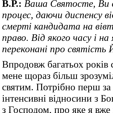
В.Р.:
Ваша Святосте, Ви 
процес, даючи диспенсу ві
смерті кандидата на вівт
право. Від якого часу і на
переконані про святість 
Впродовж багатьох років с
мене щораз більш зрозумі
святим. Потрібно перш за 
інтенсивні відносини з Бо
з Господом, про яке я вже 