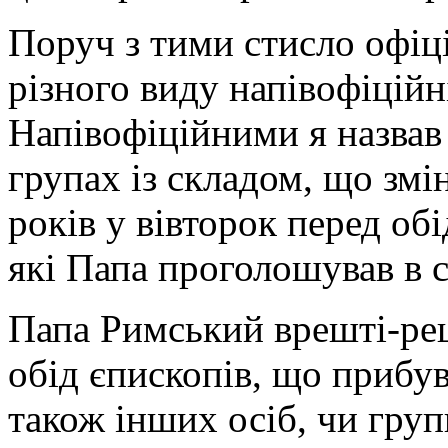
Поруч з тими стисло офіц
різного виду напівофіційні
Напівофіційними я назвав б
групах із складом, що змі
років у вівторок перед об
які Папа проголошував в с
Папа Римський врешті-ре
обід єпископів, що прибув
також інших осіб, чи груп