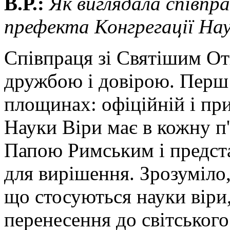
В.Р.:
Як виглядала співпр
префекта Конгрегації Нау
Співпраця зі Святішим От
дружбою і довірою. Перш з
площинах: офіційній і при
Науки Віри має в кожну п'
Папою Римським і предст
для вирішення. Зрозуміло
що стосуються науки віри
перенесення до світського