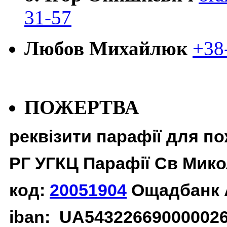
31-57
Любов Михайлюк
+38
ПОЖЕРТВА
реквізити парафії для п
РГ УГКЦ Парафії Св Мико
код:
20051904
Ощадбанк 
iban: UA54322669000002