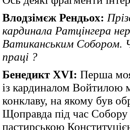
Влодзімєж Рендьох:
Пріз
кардинала Ратцінгера нер
Ватиканським Собором. Ч
праці ?
Бенедикт XVI:
Перша моя
із кардиналом Войтилою м
конклаву, на якому був об
Щоправда під час Собору
пастирською Конституціє