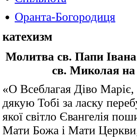
Оранта-Богородиця
катехизм
Молитва св.
Папи Івана
св. Миколая на
«О Всеблагая Діво Маріє,
дякую Тобі за ласку перебу
якої світло Євангелія поши
Мати Божа і Мати Церкви