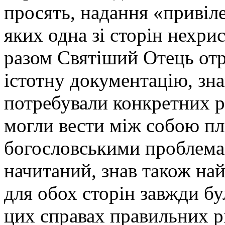
просять, надання «привіл
яких одна зі сторін нехрис
разом Святіший Отець отр
істотну документацію, зна
потребували конкретних 
могли вести між собою пл
богословськими проблема
начитаний, знав також най
для обох сторін завжди б
цих справах правильних р