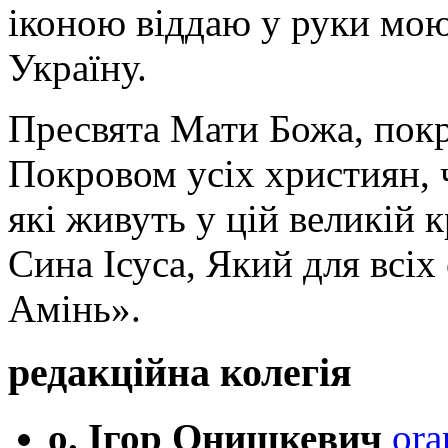
іконою віддаю у руки мою
Україну.
Пресвята Мати Божа, пок
Покровом усіх християн, ч
які живуть у цій великій к
Сина Ісуса, Який для всі
Амінь».
редакційна колегія
о. Ігор Онишкевич
ora