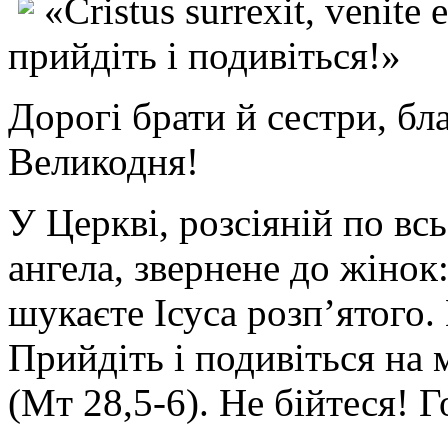
«Cristus surrexit, venite
прийдіть і подивіться!»
Дорогі брати й сестри, бл
Великодня!
У Церкві, розсіяній по вс
ангела, звернене до жінок
шукаєте Ісуса розп’ятого. 
Прийдіть і подивіться на 
(Мт 28,5-6). Не бійтеся! 