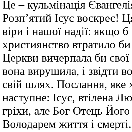
Це – кульмінація Євангел
Розп’ятий Ісус воскрес! Ц
віри і нашої надії: якщо б
християнство втратило би 
Церкви вичерпала би свої
вона вирушила, і звідти 
свій шлях. Послання, яке 
наступне: Ісус, втілена Лю
гріхи, але Бог Отець Його
Володарем життя і смерті