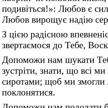
подивіться!»: Любов є си
Любов вирощує надію сере
З цією радісною впевненіс
звертаємося до Тебе, Вос
Допоможи нам шукати Тебе
зустріти, знати, що всі м
сиротами; щоб ми змогли 
поклонятися.
Допоможи нам подолати б