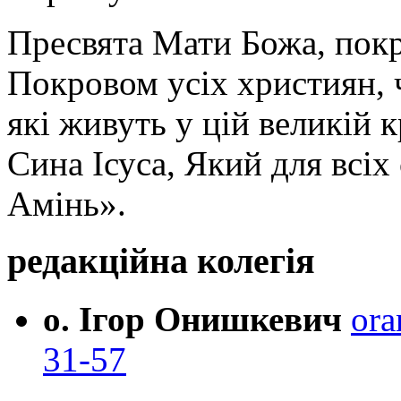
Пресвята Мати Божа, пок
Покровом усіх християн, ч
які живуть у цій великій к
Сина Ісуса, Який для всі
Амінь».
редакційна колегія
о. Ігор Онишкевич
ora
31-57