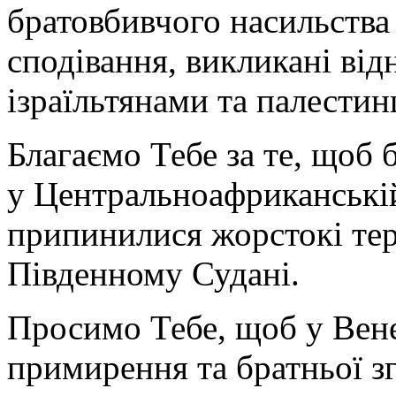
братовбивчого насильства 
сподівання, викликані ві
ізраїльтянами та палестин
Благаємо Тебе за те, щоб
у Центральноафриканській
припинилися жорстокі тера
Південному Судані.
Просимо Тебе, щоб у Вене
примирення та братньої з