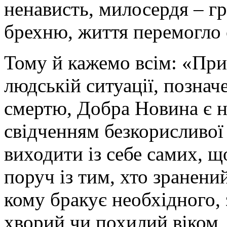
ненависть, милосердя – грі
брехню, життя перемогло 
Тому й кажемо всім: «Прий
людській ситуації, познач
смертю, Добра Новина є н
свідченням безкорисливої 
виходити із себе самих, щ
поруч із тим, хто зранени
кому бракує необхідного, 
хворий чи похилий віком, 