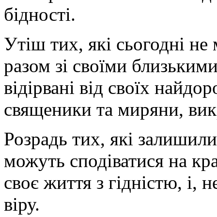
бідності.
Утіш тих, які сьогодні не
разом зі своїми близьким
відірвані від своїх найдо
священики та миряни, викр
Розрадь тих, які залишили
можуть сподіватися на кр
своє життя з гідністю, і, 
віру.