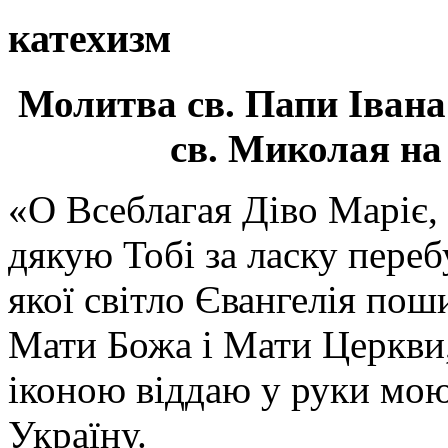
катехизм
Молитва св.
Папи Івана
св. Миколая на
«О Всеблагая Діво Маріє,
дякую Тобі за ласку перебу
якої світло Євангелія поши
Мати Божа і Мати Церкви
іконою віддаю у руки мою
Україну.