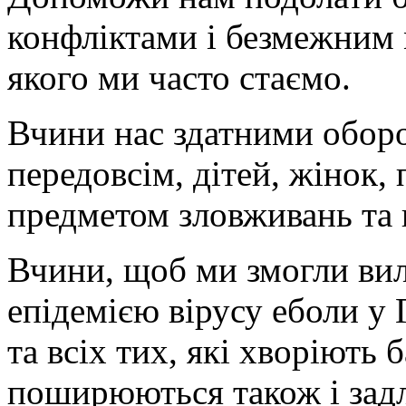
конфліктами і безмежним 
якого ми часто стаємо.
Вчини нас здатними обор
передовсім, дітей, жінок, 
предметом зловживань та 
Вчини, щоб ми змогли вил
епідемією вірусу еболи у Ґ
та всіх тих, які хворіють
поширюються також і задл