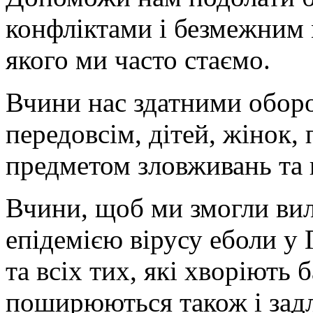
конфліктами і безмежним 
якого ми часто стаємо.
Вчини нас здатними обор
передовсім, дітей, жінок, 
предметом зловживань та 
Вчини, щоб ми змогли вил
епідемією вірусу еболи у Ґ
та всіх тих, які хворіють
поширюються також і задл