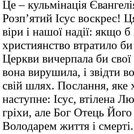
Це – кульмінація Євангел
Розп’ятий Ісус воскрес! Ц
віри і нашої надії: якщо б
християнство втратило би 
Церкви вичерпала би свої
вона вирушила, і звідти 
свій шлях. Послання, яке 
наступне: Ісус, втілена Лю
гріхи, але Бог Отець Його
Володарем життя і смерті