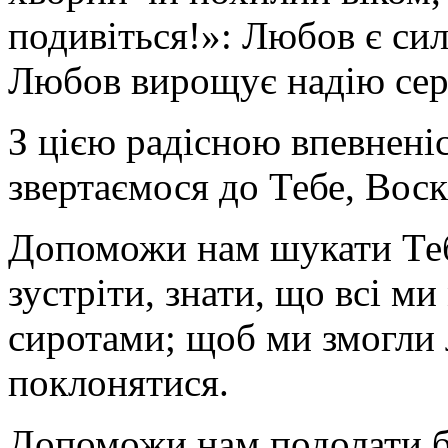
подивіться!»: Любов є си
Любов вирощує надію сере
З цією радісною впевненіс
звертаємося до Тебе, Вос
Допоможи нам шукати Тебе
зустріти, знати, що всі м
сиротами; щоб ми змогли 
поклонятися.
Допоможи нам подолати б