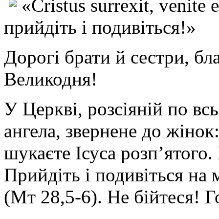
«Cristus surrexit, venite
прийдіть і подивіться!»
Дорогі брати й сестри, бл
Великодня!
У Церкві, розсіяній по вс
ангела, звернене до жінок
шукаєте Ісуса розп’ятого. 
Прийдіть і подивіться на 
(Мт 28,5-6). Не бійтеся! 