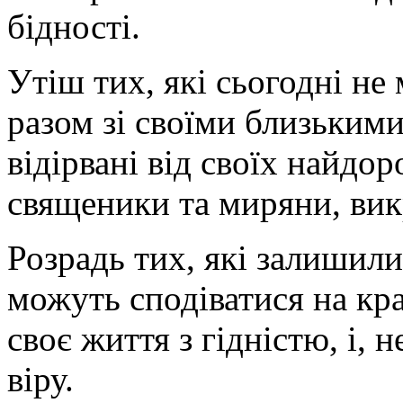
бідності.
Утіш тих, які сьогодні не
разом зі своїми близьким
відірвані від своїх найдо
священики та миряни, викр
Розрадь тих, які залишили
можуть сподіватися на кр
своє життя з гідністю, і, 
віру.