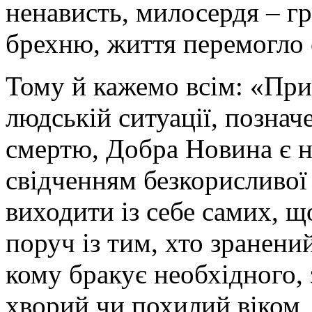
ненависть, милосердя – грі
брехню, життя перемогло 
Тому й кажемо всім: «Прий
людській ситуації, познач
смертю, Добра Новина є н
свідченням безкорисливої 
виходити із себе самих, щ
поруч із тим, хто зранени
кому бракує необхідного, 
хворий чи похилий віком, 