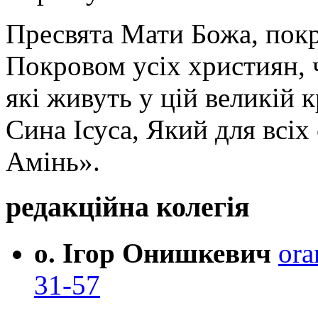
Пресвята Мати Божа, пок
Покровом усіх християн, ч
які живуть у цій великій к
Сина Ісуса, Який для всі
Амінь».
редакційна колегія
о. Ігор Онишкевич
ora
31-57