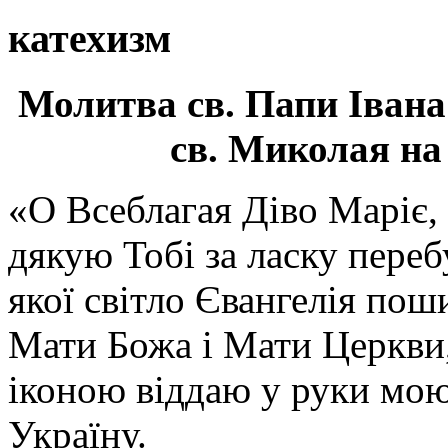
катехизм
Молитва св.
Папи Івана
св. Миколая на
«О Всеблагая Діво Маріє,
дякую Тобі за ласку перебу
якої світло Євангелія поши
Мати Божа і Мати Церкви
іконою віддаю у руки мою
Україну.