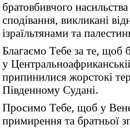
братовбивчого насильства 
сподівання, викликані ві
ізраїльтянами та палестин
Благаємо Тебе за те, щоб
у Центральноафриканській
припинилися жорстокі тера
Південному Судані.
Просимо Тебе, щоб у Вене
примирення та братньої з