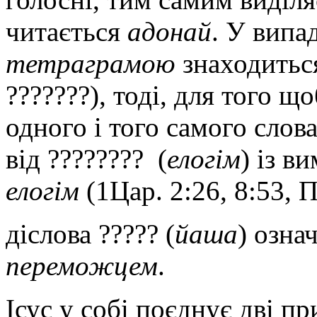
читається
адонай
. У випа
тетраграмою
знаходитьс
???????), тоді, для того 
одного і того самого слов
від ???????? (
елогім
) із в
елогім
(1Цар. 2:26, 8:53, Пс
діслова ????? (
йаша
) озна
переможцем
.
Ісус у собі поєднує дві пр