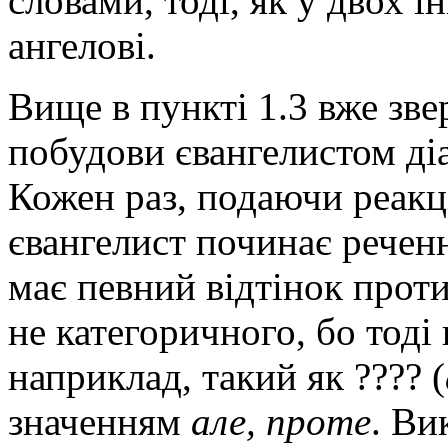
словами, тоді, як у двох 
ангелові.
Вище в пункті 1.3 вже зве
побудови євангелистом ді
Кожен раз, подаючи реакці
євангелист починає речен
має певний відтінок прот
не категоричного, бо тоді
наприклад, такий як ???? (
значенням
але, проте
. Ви