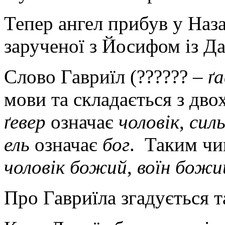
Тепер ангел прибув у Назар
зарученої з Йосифом із Д
Слово Гавриїл (?????? –
ґа
мови та складається з дво
ґевер
означає
чоловік
,
силь
ель
означає
бог
. Таким чи
чоловік божий
,
воїн божи
Про Гавриїла згадується т