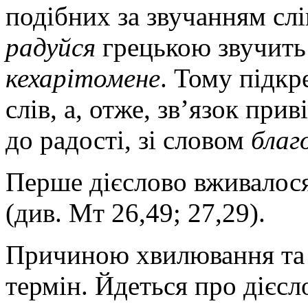
подібних за звучанням слі
радуйся
грецькою звучить
кехарітомене
. Тому підкр
слів, а, отже, зв’язок прив
до радості, зі словом
благ
Перше дієслово вживалося
(див. Мт 26,49; 27,29).
Причиною хвилювання та 
термін. Йдеться про дієсло