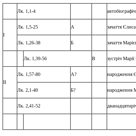
Лк. 1,1-4
автобіографіч
Лк. 1,5-25
А
зачаття Єлис
І
Лк. 1,26-38
Б
зачаття Маріє
Лк. 1,39-56
В
зустріч Марії
Лк. 1,57-80
А?
народження Є
ІІ
Лк. 2,1-40
Б?
народження М
Лк. 2,41-52
дванадцятирі