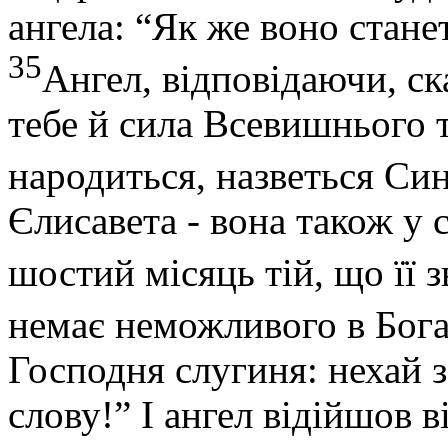
ангела: “Як же воно стане
35
Ангел, відповідаючи, ск
тебе й сила Всевишнього т
народиться, назветься Си
Єлисавета - вона також у с
шостий місяць тій, що її 
немає неможливого в Бог
Господня слугиня: нехай 
слову!” І ангел відійшов ві