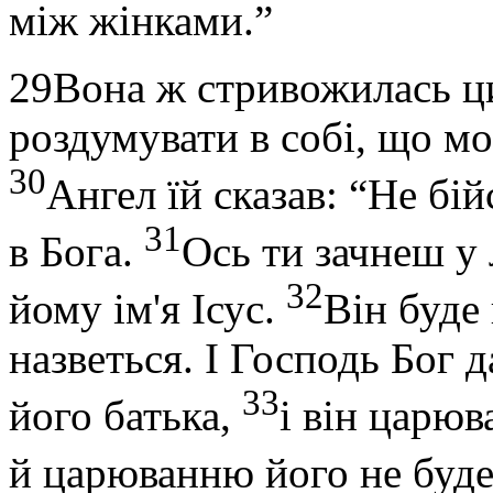
між жінками.”
29Вона ж стривожилась ци
роздумувати в собі, що мо
30
Ангел їй сказав: “Не бі
31
в Бога.
Ось ти зачнеш у 
32
йому ім'я Ісус.
Він буде
назветься. І Господь Бог 
33
його батька,
і він царю
й царюванню його не буде