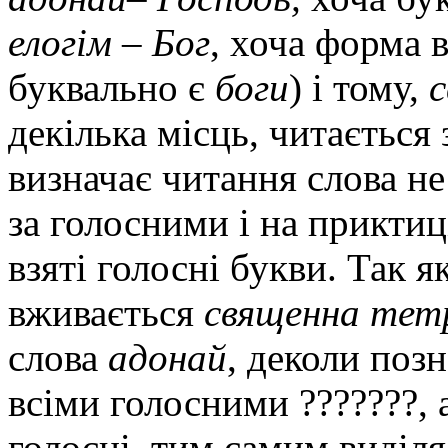
елогім
–
Бог
, хоча форма
буквально є
боги
) і тому,
декілька місць, читається
визначає читання слова н
за голосними і на приктиц
взяті голосні букви. Так я
вживається
священна тет
слова
адонай
, деколи поз
всіми голосними ???????, 
голосні, тим самим виділя