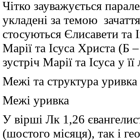
Чітко зауважується парале
укладені за темою зачаття 
стосуються Єлисавети та І
Марії та Ісуса Христа (Б –
зустріч Марії та Ісуса у ї
Межі та структура уривка
Межі уривка
У вірші Лк 1,26 євангелис
(шостого місяця), так і ге