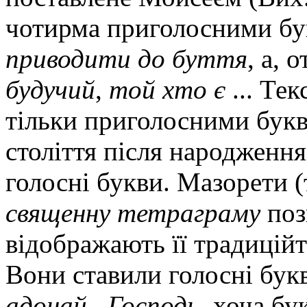
чотирма приголосними б
приводити до буття
, а, 
будучий
,
той хто є
... Тек
тільки приголосними буква
століття після народження
голосні букви. Мазорети (
священну тетраграму
поз
відображають її традиційт
Вони ставили голосні букв
адонай
–
Господь,
хоча бу