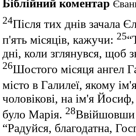
Біблійний коментар
Єванг
24
Після тих днів зачала Єл
25
п'ять місяців, кажучи:
“
дні, коли зглянувся, щоб
26
Шостого місяця ангел Г
місто в Галилеї, якому ім'
чоловікові, на ім'я Йосиф,
28
було Марія.
Ввійшовши д
“Радуйся, благодатна, Гос