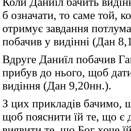
Коли Даниїл бачить видінн
б означати, то саме той, 
отримує завдання потлума
побачив у видінні (Дан 8,1
Вдруге Даниїл побачив Гав
прибув до нього, щоб дат
видіння (Дан 9,20нн.).
З цих прикладів бачимо, щ
щоб пояснити їй те, що є 
виявити те, що Бог хоче ї