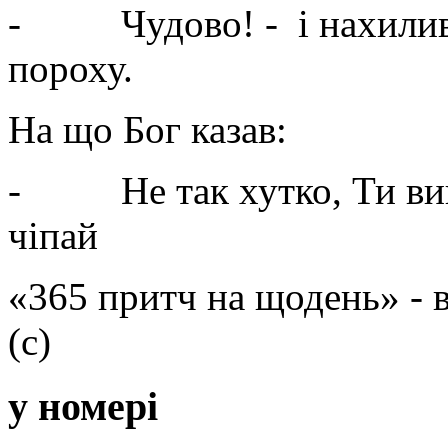
- Чудово! - і нахилив
пороху.
На що Бог казав:
- Не так хутко, Ти вико
чіпай
«365 притч на щодень» -
(с)
у номері