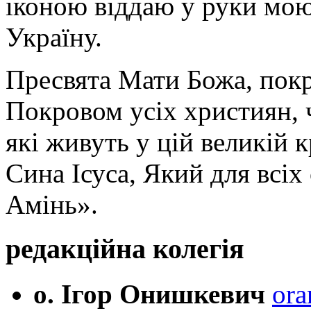
іконою віддаю у руки мою
Україну.
Пресвята Мати Божа, пок
Покровом усіх християн, ч
які живуть у цій великій к
Сина Ісуса, Який для всі
Амінь».
редакційна колегія
о. Ігор Онишкевич
ora