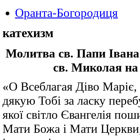
Оранта-Богородиця
катехизм
Молитва св.
Папи Івана
св. Миколая на
«О Всеблагая Діво Маріє,
дякую Тобі за ласку перебу
якої світло Євангелія поши
Мати Божа і Мати Церкви