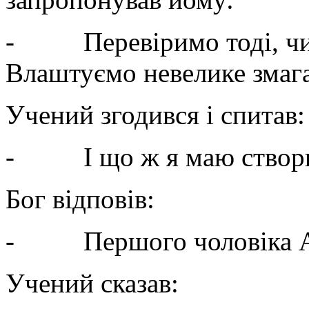
- Перевіримо тоді, чи п
Влаштуємо невелике змага
Учений згодився і спитав:
- І що ж я маю створ
Бог відповів:
- Першого чоловіка А
Учений сказав: