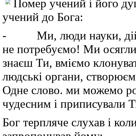
Помер учений і його ду
учений до Бога:
- Ми, люди науки, дійш
не потребуємо! Ми осягли 
знаєш Ти, вміємо клонува
людські органи, створюєм
Одне слово. ми можемо ро
чудесним і приписували Т
Бог терпляче слухав і кол
запропонував йому: