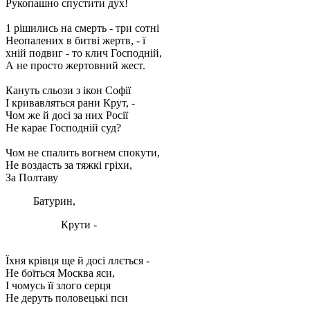
Рукопашно спустити дух!
1 рішились на смерть - три сотні
Неопалених в битві жертв, - ї
хній подвиг - то клич Господній,
А не просто жертовний жест.
Кануть сльози з ікон Софії
І кривавляться рани Крут, -
Чом же й досі за них Росії
Не карає Господній суд?
Чом не спалить вогнем спокути,
Не воздасть за тяжкі гріхи,
За Полтаву
Батурин,
Крути -
Їхня крівця ще й досі ллється -
Не боїться Москва яси,
І чомусь її злого серця
Не деруть половецькі пси