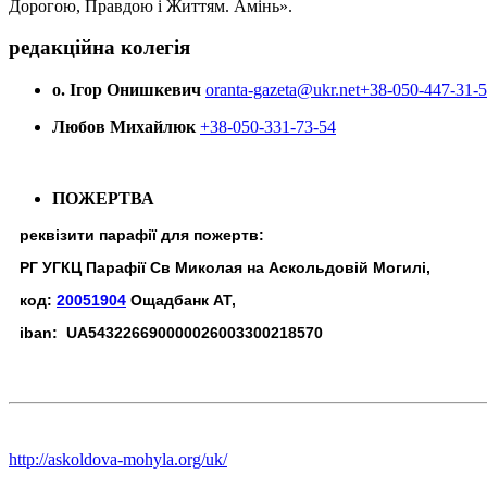
Дорогою, Правдою і Життям. Амінь».
редакційна колегія
о. Ігор Онишкевич
oranta-gazeta@ukr.net
+38-050-447-31-
Любов Михайлюк
+38-050-331-73-54
ПОЖЕРТВА
реквізити парафії для пожертв:
РГ УГКЦ Парафії Св Миколая на Аскольдовій Могилі,
код:
20051904
Ощадбанк АТ,
iban: UA543226690000026003300218570
http://askoldova-mohyla.org/uk/