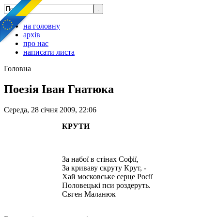
на головну
архів
про нас
написати листа
Головна
Поезія Іван Гнатюка
Середа, 28 січня 2009, 22:06
КРУТИ
За набої в стінах Софії,
За криваву скруту Крут, -
Хай московське серце Росії
Половецькі пси роздеруть.
Євген Маланюк