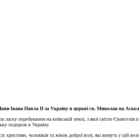
апи Івана Павла ІІ за Україну
в церкві св. Миколая на Аско
а ласку перебування на київській землі, з якої світло Євангелія 
ьку подорож в Україну.
ристиян, чоловіків та жінок доброї волі, які живуть у цій велик