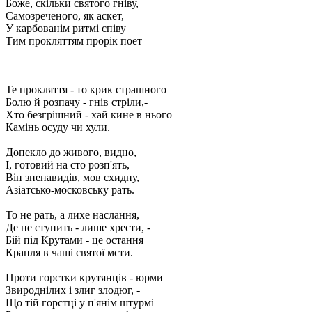
Боже, скільки святого гніву,
Самозреченого, як аскет,
У карбованім ритмі співу
Тим прокляттям прорік поет
Те прокляття - то крик страшного
Болю й розпачу - гнів стріли,-
Хто безгрішний - хай кине в нього
Камінь осуду чи хули.
Допекло до живого, видно,
І, готовий на сто розп'ять,
Він зненавидів, мов єхидну,
Азіатсько-московську рать.
То не рать, а лихе наслання,
Де не ступить - лише хрести, -
Бій під Крутами - це остання
Крапля в чаші святої мсти.
Проти горстки крутянців - юрми
Звироднілих і злиг злодюг, -
Що тій горстці у п'янім штурмі