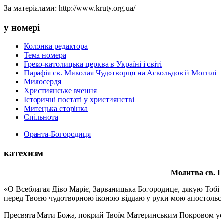
За матеріалами: http://www.kruty.org.ua/
у номері
Колонка редактора
Тема номера
Греко-католицька церква в Україні і світі
Парафія св. Миколая Чудотворця на Аскольдовій Могилі
Милосердя
Християнське вчення
Історичні постаті у християнстві
Митецька сторінка
Спільнота
Оранта-Богородиця
катехизм
Молитва св.
П
«О Всеблагая Діво Маріє, Зарваницька Богородице, дякую Тобі з
перед Твоєю чудотворною іконою віддаю у руки мою апостольс
Пресвята Мати Божа, покрий Твоїм Материнським Покровом усіх х