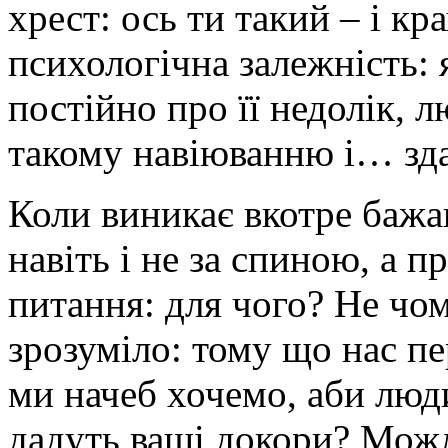
хрест: ось ти такий – і кр
психологічна залежність:
постійно про її недолік, 
такому навіюванню і… зда
Коли виникає вкотре бажа
навіть і не за спиною, а п
питання: для чого? Не чом
зрозуміло: тому що нас п
ми начеб хочемо, аби люд
дадуть ваші докори? Мож