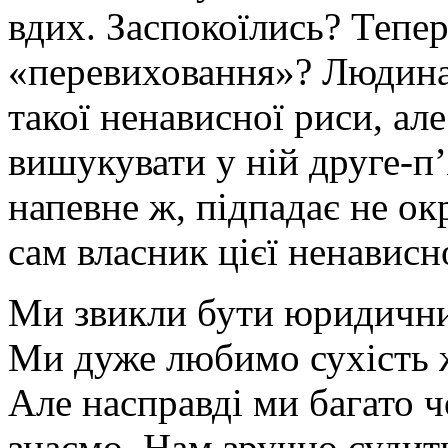
вдих. Заспокоїлись? Тепе
«перевиховання»? Людина 
такої ненависної риси, ал
вишукувати у ній друге-п’
напевне ж, підпадає не окр
сам власник цієї ненависн
Ми звикли бути юридични
Ми дуже любимо сухість жи
Але насправді ми багато 
знаємо. Нам зручно судит