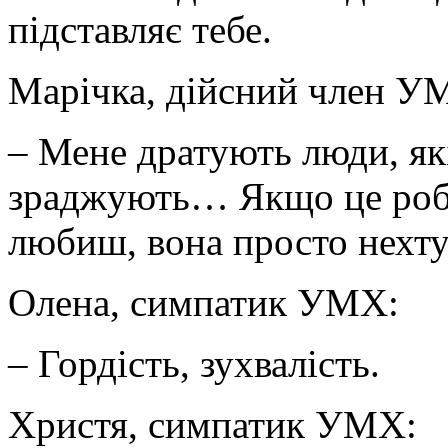
підставляє тебе.
Марічка, дійсний член У
– Мене дратують люди, як
зраджують… Якщо це роби
любиш, вона просто нех
Олена, симпатик УМХ:
– Гордість, зухвалість.
Христя, симпатик УМХ: