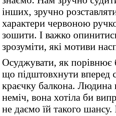
інших, зручно розставляти
характери червоною ручко
зошити. І важко опинитись
зрозуміти, які мотиви нас
Осуджувати, як порівнює 
що підштовхнути вперед с
краєчку балкона. Людина 
неміч, вона хотіла би випр
не даємо їй такого шансу.