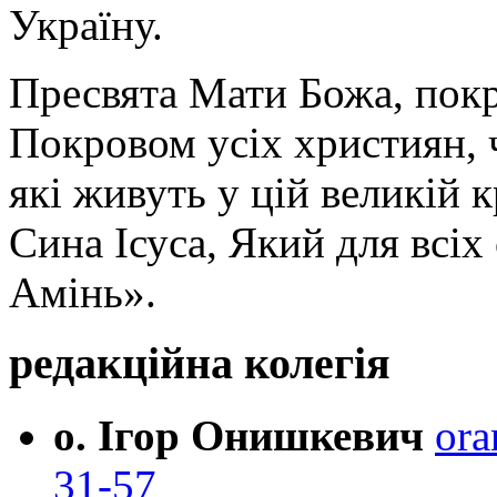
Україну.
Пресвята Мати Божа, пок
Покровом усіх християн, ч
які живуть у цій великій к
Сина Ісуса, Який для всі
Амінь».
редакційна колегія
о. Ігор Онишкевич
ora
31-57