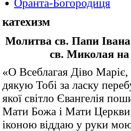
Оранта-Богородиця
катехизм
Молитва св.
Папи Івана
св. Миколая на
«О Всеблагая Діво Маріє,
дякую Тобі за ласку перебу
якої світло Євангелія поши
Мати Божа і Мати Церкви
іконою віддаю у руки мою