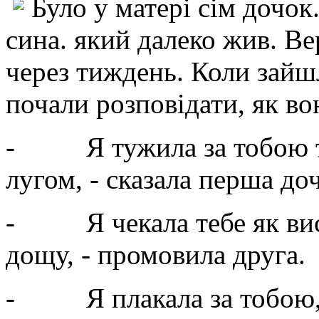
Було у матері сім дочок
сина. який далеко жив. Ве
через тиждень. Коли зайшл
почали розповідати, як во
- Я тужила за тобою так
лугом, - сказала перша доч
- Я чекала тебе як висо
дощу, - промовила друга.
- Я плакала за тобою, я