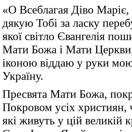
«О Всеблагая Діво Маріє,
дякую Тобі за ласку перебу
якої світло Євангелія поши
Мати Божа і Мати Церкви
іконою віддаю у руки мою
Україну.
Пресвята Мати Божа, пок
Покровом усіх християн, ч
які живуть у цій великій к