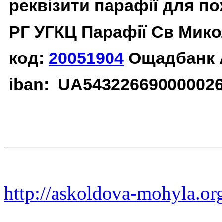
реквізити парафії для п
РГ УГКЦ Парафії Св Мико
код:
20051904
Ощадбанк 
iban: UA54322669000002
http://askoldova-mohyla.or