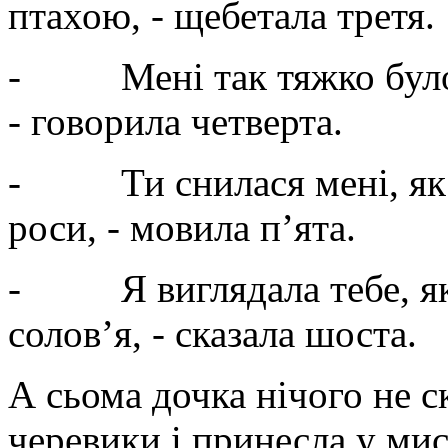
птахою, - щебетала третя.
- Мені так тяжко було бе
- говорила четверта.
- Ти снилася мені, як т
роси, - мовила п’ята.
- Я виглядала тебе, як
солов’я, - сказала шоста.
А сьома дочка нічого не с
черевики і принесла у мис